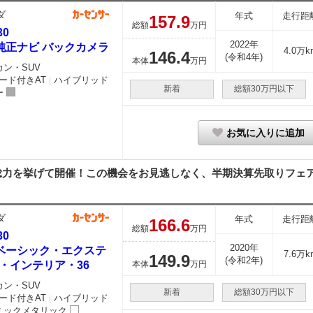
ダ
年式
走行距
157.
9
総額
万円
30
2022年
0 純正ナビ バックカメラ
4.0万k
146.
4
(令和4年)
本体
万円
カン・SUV
ード付きAT
ハイブリッド
｜
新着
総額30万円以下
ー
お気に入りに追加
早く総力を挙げて開催！この機会をお見逃しなく、半期決算先取りフェア
ダ
年式
走行距
166.
6
総額
万円
30
2020年
0 ベーシック・エクステ
7.6万k
149.
9
(令和2年)
・インテリア・36
本体
万円
カン・SUV
新着
総額30万円以下
ード付きAT
ハイブリッド
｜
ミックメタリック