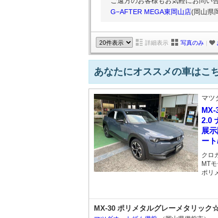
ご遠方のお客様もお気軽にお問い合
G−AFTER MEGA東岡山店
(岡山県
詳細表示
写真のみ
｜
あなたにオススメの車はこ
マツ
MX-
2.
展示
ート
クロ
MTモ
ポリ
MX-30 ポリメタルグレーメタリッ