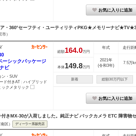
お気に入りに追加
360°セーフティ・ユーティリティPKG★メモリーナビ★TV★360
宮市）
ダ
年式
走行距
164.
0
総額
万円
30
2021年
0 ベーシックパッケージ
7.5万k
149.
8
(令和3年)
ナビ
本体
万円
カン・SUV
新着
総額30万円以下
ード付きAT
ハイブリッド
｜
ミックメタリック
お気に入りに追加
きMX-30が入荷しました。純正ナビ バックカメラ ETC 障害物セン
市南区）
ディーラー系販売店
ダ
年式
走行距