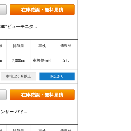
在庫確認・無料見積
°ビューモニタ...
離
排気量
車検
修復歴
m
車検整備付
2,000cc
なし
車検12ヶ月以上
保証あり
在庫確認・無料見積
サー パド...
離
排気量
車検
修復歴