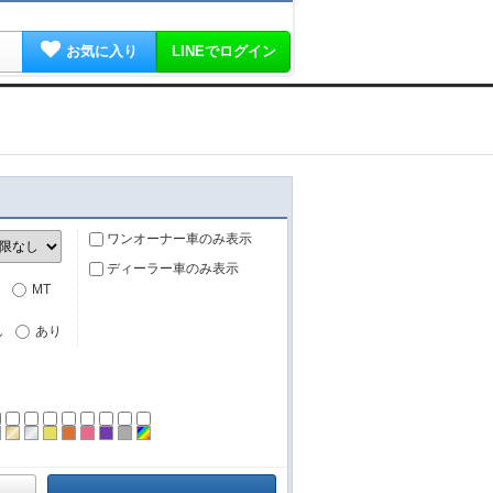
お気に入り
LINEでログイン
ワンオーナー車のみ表示
ディーラー車のみ表示
MT
し
あり
ーン
ラック
ブラウン
ゴールド
シルバー
イエロー
オレンジ
ピンク
パープル
グレー
その他