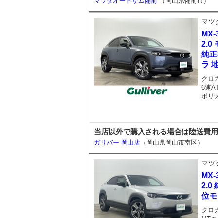
マツダオートザム備前
（岡山県備前市）
マツ
MX-
2.
純正
ラ 
クロ
6速A
ポリ
当店以外で購入される場合は陸送費用
ガリバー 岡山店
（岡山県岡山市南区）
マツ
MX-
2.0
位モ
クロ