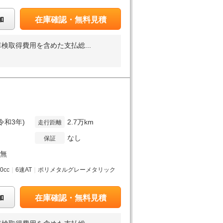
加
在庫確認・無料見積
取得費用を含めた支払総...
(令和3年)
2.7万km
走行距離
なし
保証
無
00cc
｜
6速AT
｜
ポリメタルグレーメタリック
加
在庫確認・無料見積