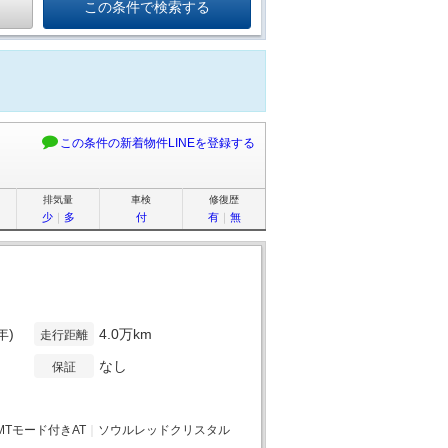
この条件の新着物件LINEを登録する
排気量
車検
修復歴
少
｜
多
付
有
｜
無
年)
4.0万km
走行距離
なし
保証
MTモード付きAT
｜
ソウルレッドクリスタル