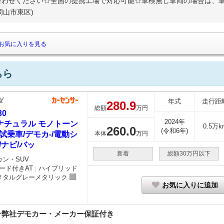
わせください☆全国の提携工場で対応可能☆車検無し車両の場合は、車検
岡山市東区)
お気に入りを見る
ちら
ダ
年式
走行距
280.
9
総額
万円
30
2024年
0 ナチュラル モノトーン
0.5万k
260.
0
(令和6年)
試乗車/デモカ-/電動シ
本体
万円
/ナビ/バッ
新着
総額30万円以下
カン・SUV
ード付きAT
ハイブリッド
｜
メタルグレーメタリック
お気に入りに追加
ク☆弊社デモカー・メーカー保証付き