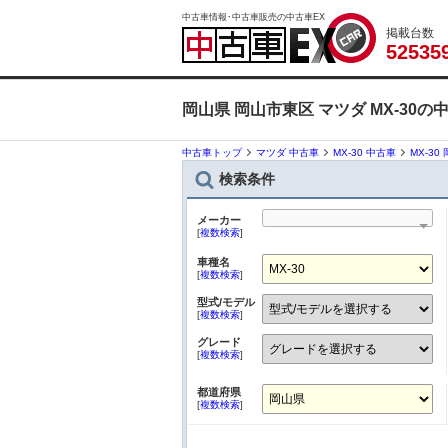
中古車情報･中古車販売の中古車EX
掲載台数
5
2
5
3
5
岡山県 岡山市東区 マツダ MX-30の
中古車トップ
マツダ 中古車
MX-30 中古車
MX-30
検索条件
メーカー
[
複数検索
]
車種名
[
複数検索
]
型式/モデル
[
複数検索
]
グレード
[
複数検索
]
都道府県
[
複数検索
]