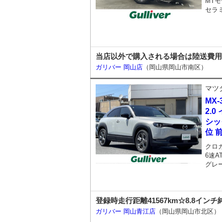
MTモ
セラ
当店以外で購入される場合は陸送費用
ガリバー 岡山店
（岡山県岡山市南区）
マツ
MX-
2.
シッ
位 
クロ
6速A
グレ
登録時走行距離41567km☆8.8インチ純正SDナ
ガリバー 岡山青江店
（岡山県岡山市北区）