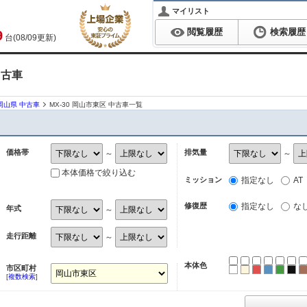
マイリスト
閲覧履歴
検索履歴
9
台(08/09更新)
中古車
 岡山県 中古車
MX-30 岡山市東区 中古車一覧
価格帯
排気量
～
～
本体価格で絞り込む
ミッション
指定なし
AT
修復歴
指定なし
な
年式
～
走行距離
～
本体色
市区町村
ホワイト
パール
レッド
ブルー
グリ
ブ
[
複数検索
]