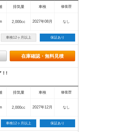
離
排気量
車検
修復歴
m
2027年08月
2,000cc
なし
車検12ヶ月以上
保証あり
在庫確認・無料見積
！!
離
排気量
車検
修復歴
m
2027年12月
2,000cc
なし
車検12ヶ月以上
保証あり