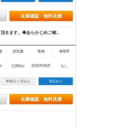
在庫確認・無料見積
きます。◆あらかじめご確...
離
排気量
車検
修復歴
m
2026年09月
2,000cc
なし
車検12ヶ月以上
保証あり
在庫確認・無料見積