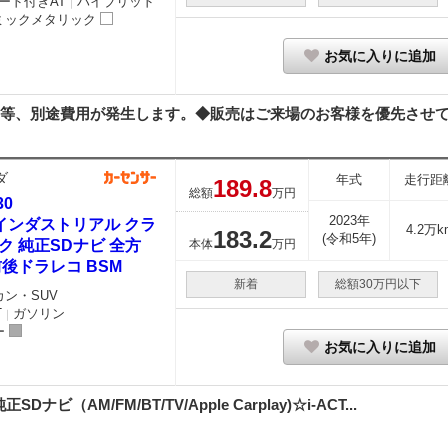
ード付きAT
ハイブリッド
｜
ミックメタリック
お気に入りに追加
等、別途費用が発生します。◆販売はご来場のお客様を優先させて頂
ダ
年式
走行距
189.
8
総額
万円
30
2023年
0 インダストリアル クラ
4.2万k
183.
2
(令和5年)
ク 純正SDナビ 全方
本体
万円
前後ドラレコ BSM
新着
総額30万円以下
カン・SUV
T
ガソリン
｜
ー
お気に入りに追加
ビ（AM/FM/BT/TV/Apple Carplay)☆i-ACT...