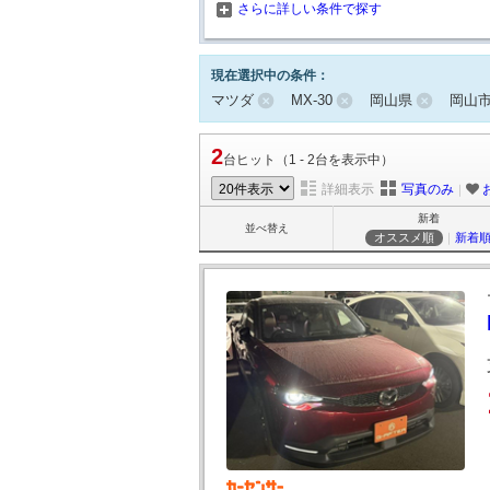
さらに詳しい条件で探す
現在選択中の条件：
マツダ
MX-30
岡山県
岡山
2
台ヒット（1 - 2台を表示中）
詳細表示
写真のみ
｜
新着
並べ替え
オススメ順
｜
新着