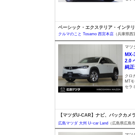
ベーシック・エクステリア・インテリア・
クルマのこと Tosamo 西宮本店
（兵庫県西
マツ
MX-
2.
純正
クロ
MTモ
セラ
【マツダU-CAR】ナビ、バックカメラ付
広島マツダ 大州 U−car Land
（広島県広島
マツ