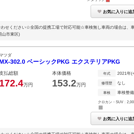
お気に入りに追
わせください☆全国の提携工場で対応可能☆車検無し車両の場合は、車検
岡山市東区)
マツダ
MX-302.0 ベーシックPKG エクステリアPKG
支払総額
本体価格
2021年
年式
172.
4
153.
2
なし
修理歴
万円
万円
車検整備
車検
クロカン・SUV
｜
2,0
お気に入りに追