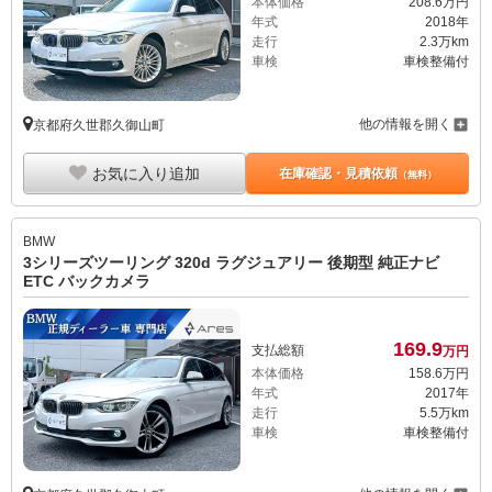
本体価格
208.
6
万円
年式
2018年
走行
2.3万km
車検
車検整備付
他の情報を開く
京都府久世郡久御山町
お気に入り追加
在庫確認・見積依頼
（無料）
BMW
3シリーズツーリング 320d ラグジュアリー 後期型 純正ナビ
ETC バックカメラ
169.
9
支払総額
万円
本体価格
158.
6
万円
年式
2017年
走行
5.5万km
車検
車検整備付