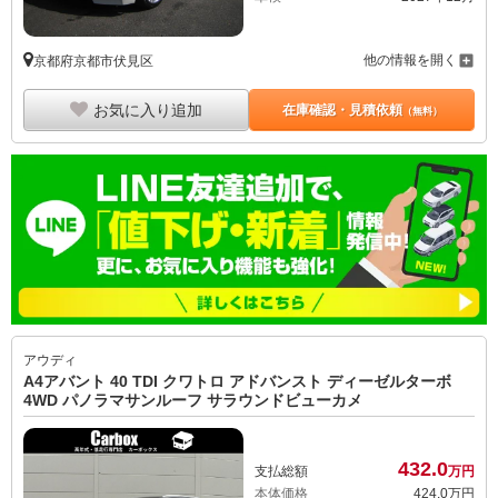
他の情報を開く
京都府京都市伏見区
お気に入り追加
在庫確認・見積依頼
（無料）
アウディ
A4アバント 40 TDI クワトロ アドバンスト ディーゼルターボ
4WD パノラマサンルーフ サラウンドビューカメ
432.
0
支払総額
万円
本体価格
424.
0
万円