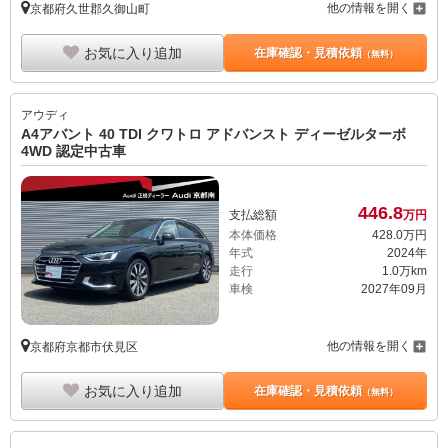
他の情報を開く
京都府久世郡久御山町
お気に入り追加
在庫確認・見積依頼
（無料）
アウディ
A4アバント 40 TDI クワトロ アドバンスト ディーゼルターボ
4WD 認定中古車
446.
8
支払総額
万円
本体価格
428.
0
万円
年式
2024年
走行
1.0万km
車検
2027年09月
他の情報を開く
京都府京都市伏見区
お気に入り追加
在庫確認・見積依頼
（無料）