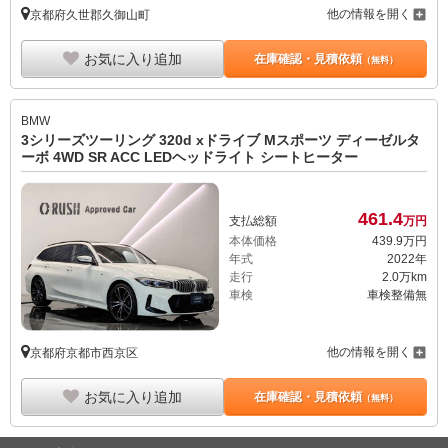
他の情報を開く
京都府久世郡久御山町
お気に入り追加
在庫確認・見積依頼
（無料）
BMW
3シリーズツーリング 320d xドライブ Mスポーツ ディーゼルタ
ーボ 4WD SR ACC LEDヘッドライト シートヒーター
461.
4
支払総額
万円
本体価格
439.
9
万円
年式
2022年
走行
2.0万km
車検
車検整備無
他の情報を開く
京都府京都市西京区
お気に入り追加
在庫確認・見積依頼
（無料）