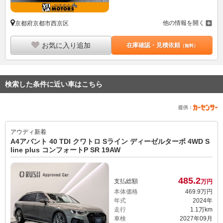
他の情報を開く
京都府京都市西京区
お気に入り追加
在庫確認・見積依頼
（無料）
検索した条件に近い車はこちら
提供：
アウディ
新着
A4アバント 40 TDI クワトロ Sライン ディーゼルターボ 4WD S
line plus コンフォートP SR 19AW
485.
2
支払総額
万円
本体価格
469.
9
万円
年式
2024年
走行
1.1万km
車検
2027年09月