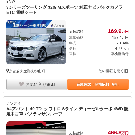
BMW
3シリーズツーリング 320i Mスポーツ 純正ナビ バックカメラ
ETC 電動シート
169.
9
支払総額
万円
本体価格
157.
4
万円
年式
2016年
走行
4.7万km
車検
車検整備付
他の情報を開く
京都府久世郡久御山町
お気に入り追加
在庫確認・見積依頼
（無料）
アウディ
A4アバント 40 TDI クワトロ Sライン ディーゼルターボ 4WD 認
定中古車 パノラマサンルーフ
466.
8
支払総額
万円