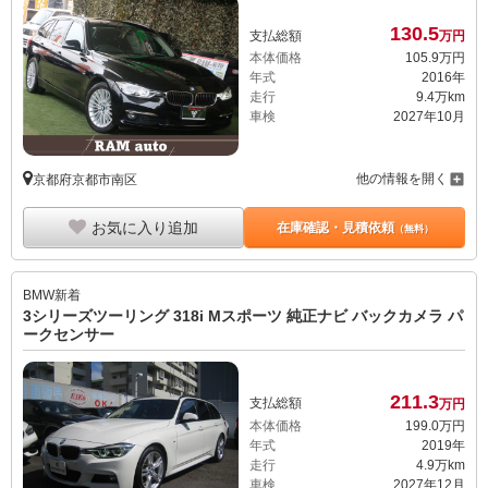
130.
5
支払総額
万円
本体価格
105.
9
万円
年式
2016年
走行
9.4万km
車検
2027年10月
他の情報を開く
京都府京都市南区
お気に入り追加
在庫確認・見積依頼
（無料）
BMW
新着
3シリーズツーリング 318i Mスポーツ 純正ナビ バックカメラ パ
ークセンサー
211.
3
支払総額
万円
本体価格
199.
0
万円
年式
2019年
走行
4.9万km
車検
2027年12月