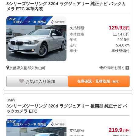
3シリーズツーリング 320d ラグジュアリー 純正ナビ バックカ
メラ ETC 本革内装
129.
9
支払総額
万円
本体価格
117.
4
万円
年式
2015年
走行
5.4万km
車検
車検整備付
他の情報を開く
京都府久世郡久御山町
お気に入り追加
在庫確認・見積依頼
（無料）
BMW
3シリーズツーリング 320d ラグジュアリー 後期型 純正ナビ バ
ックカメラ ETC
219.
9
支払総額
万円