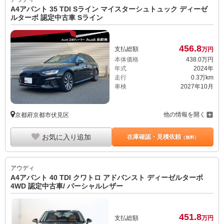
A4アバント 35 TDI Sライン マイスターシュトュック ディーゼ
ルターボ 認定中古車 Sライン
456.
8
支払総額
万円
本体価格
438.
0
万円
年式
2024年
走行
0.3万km
車検
2027年10月
他の情報を開く
京都府京都市伏見区
お気に入り追加
在庫確認・見積依頼
（無料）
アウディ
A4アバント 40 TDI クワトロ アドバンスト ディーゼルターボ
4WD 認定中古車/ パーシャルレザー
451.
8
支払総額
万円