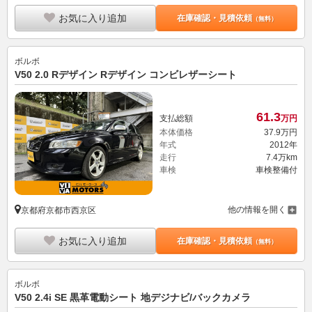
お気に入り追加
在庫確認・見積依頼
（無料）
ボルボ
V50 2.0 Rデザイン Rデザイン コンビレザーシート
61.
3
支払総額
万円
本体価格
37.
9
万円
年式
2012年
走行
7.4万km
車検
車検整備付
他の情報を開く
京都府京都市西京区
お気に入り追加
在庫確認・見積依頼
（無料）
ボルボ
V50 2.4i SE 黒革電動シート 地デジナビ/バックカメラ