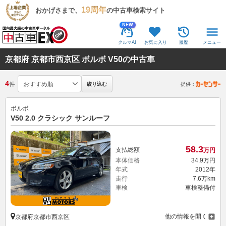
19周年
おかげさまで、
の中古車検索サイト
NEW
クルマAI
お気に入り
履歴
メニュー
京都府 京都市西京区 ボルボ V50の中古車
4
件
絞り込む
提供：
ボルボ
V50 2.0 クラシック サンルーフ
58.
3
支払総額
万円
本体価格
34.
9
万円
年式
2012年
走行
7.6万km
車検
車検整備付
他の情報を開く
京都府京都市西京区