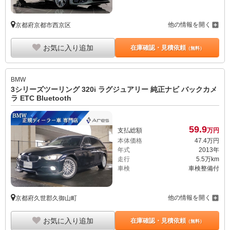
他の情報を開く
京都府京都市西京区
お気に入り追加
在庫確認・見積依頼
（無料）
BMW
3シリーズツーリング 320i ラグジュアリー 純正ナビ バックカメ
ラ ETC Bluetooth
59.
9
支払総額
万円
本体価格
47.
4
万円
年式
2013年
走行
5.5万km
車検
車検整備付
他の情報を開く
京都府久世郡久御山町
お気に入り追加
在庫確認・見積依頼
（無料）