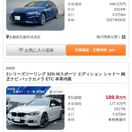
本体価格
448.
0
万円
年式
2024年
走行
0.5万km
車検
2027年09月
他の情報を開く
京都府京都市伏見区
お気に入り追加
在庫確認・見積依頼
（無料）
BMW
3シリーズツーリング 320i Mスポーツ エディション シャドー 純
正ナビ バックカメラ ETC 本革内装
189.
9
支払総額
万円
本体価格
177.
4
万円
年式
2017年
走行
5.9万km
車検
車検整備付