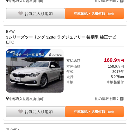
他の情報を開く
京都府久世郡久御山町
お気に入り追加
在庫確認・見積依頼
（無料）
BMW
3シリーズツーリング 320d ラグジュアリー 後期型 純正ナビ
ETC
169.
9
支払総額
万円
本体価格
158.
6
万円
年式
2017年
走行
5.2万km
車検
車検整備付
他の情報を開く
京都府久世郡久御山町
お気に入り追加
在庫確認・見積依頼
（無料）
アウディ