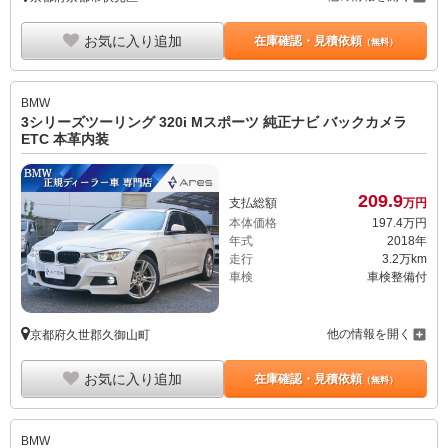
お気に入り追加
在庫確認・見積依頼
（無料）
BMW
3シリーズツーリング 320i Mスポーツ 純正ナビ バックカメラ
ETC 本革内装
209.
9
支払総額
万円
本体価格
197.
4
万円
年式
2018年
走行
3.2万km
車検
車検整備付
他の情報を開く
京都府久世郡久御山町
お気に入り追加
在庫確認・見積依頼
（無料）
BMW