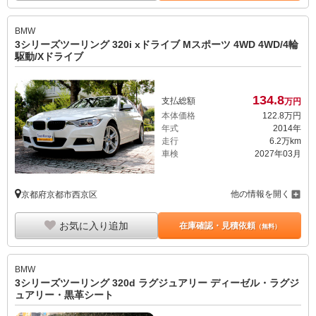
BMW
3シリーズツーリング 320i xドライブ Mスポーツ 4WD 4WD/4輪
駆動/Xドライブ
134.
8
支払総額
万円
本体価格
122.
8
万円
年式
2014年
走行
6.2万km
車検
2027年03月
他の情報を開く
京都府京都市西京区
お気に入り追加
在庫確認・見積依頼
（無料）
BMW
3シリーズツーリング 320d ラグジュアリー ディーゼル・ラグジ
ュアリー・黒革シート