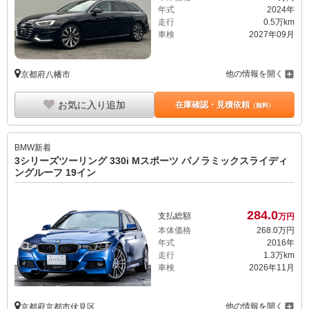
年式
2024年
走行
0.5万km
車検
2027年09月
他の情報を開く
京都府八幡市
お気に入り追加
在庫確認・見積依頼
（無料）
BMW
新着
3シリーズツーリング 330i Mスポーツ パノラミックスライディ
ングルーフ 19イン
284.
0
支払総額
万円
本体価格
268.
0
万円
年式
2016年
走行
1.3万km
車検
2026年11月
他の情報を開く
京都府京都市伏見区