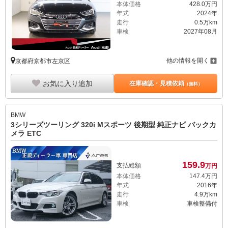
本体価格
428.
0
万円
年式
2024年
走行
0.5万km
車検
2027年08月
他の情報を開く
京都府京都市左京区
お気に入り追加
在庫確認・見積依頼
（無料）
BMW
3シリーズツーリング 320i Mスポーツ 後期型 純正ナビ バックカ
メラ ETC
159.
9
支払総額
万円
本体価格
147.
4
万円
年式
2016年
走行
4.9万km
車検
車検整備付