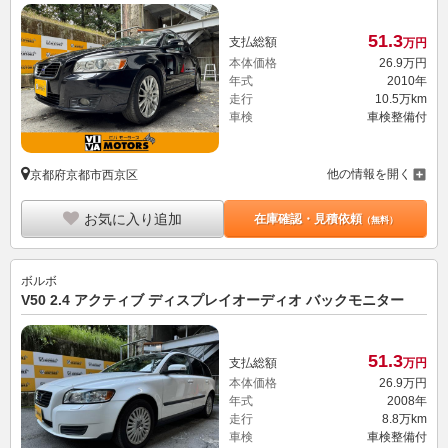
51.
3
支払総額
万円
本体価格
26.
9
万円
年式
2010年
走行
10.5万km
車検
車検整備付
他の情報を開く
京都府京都市西京区
お気に入り追加
在庫確認・見積依頼
（無料）
ボルボ
V50 2.4 アクティブ ディスプレイオーディオ バックモニター
51.
3
支払総額
万円
本体価格
26.
9
万円
年式
2008年
走行
8.8万km
車検
車検整備付