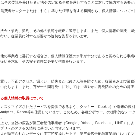
たはその委託を受けた者が法令の定める事務を遂行することに対して協力する必要が
、消費者センターまたはこれらに準じた権限を有する機関から、個人情報についての
諸法令・規則、契約、その他の規範を厳正に遵守します。また、個人情報の漏洩、滅
を行い、従業員に対する必要かつ適切な監督を行います。
を他の事業者に委託する場合は、個人情報保護の水準が十分であると認められる事業
取扱いを求め、その安全管理に必要な措置を行います。
設置し、不正アクセス、漏えい、紛失または改ざん等を防ぐため、従業者および業務
施いたします。また、万が一の問題発生に対しては、速やかに再発防止のための是正
よる個人情報の取得について
カスタマイズされたサービスを提供できるよう、クッキー（Cookie）や端末の識
 Analytics、Repro等を使用しています。このため、各種分析ツールの標準的なデ
す。
、当社の広告が第三者配信事業者（Google、Yahoo、Facebook、LINE
アプリへのアクセス情報に基づいた内容となります。
本人が特定されないデータに不可逆変換した上で、第三者広告配信事業者においてマ