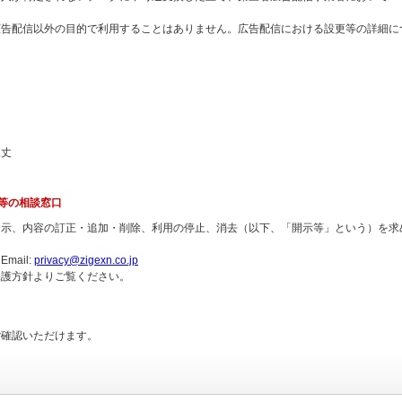
広告配信以外の目的で利用することはありません。広告配信における設更等の詳細に
尾丈
情等の相談窓口
開示、内容の訂正・追加・削除、利用の停止、消去（以下、「開示等」という）を求
ail:
privacy@zigexn.co.jp
保護方針よりご覧ください。
ご確認いただけます。