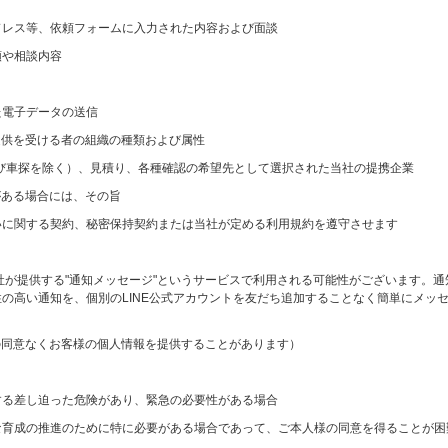
ドレス等、依頼フォームに入力された内容および面談
頼や相談内容
た電子データの送信
提供を受ける者の組織の種類および属性
び車探を除く）、見積り、各種確認の希望先として選択された当社の提携企業
がある場合には、その旨
いに関する契約、秘密保持契約または当社が定める利用規約を遵守させます
E社が提供する"通知メッセージ"というサービスで利用される可能性がございます。
の高い通知を、個別のLINE公式アカウントを友だち追加することなく簡単にメッ
の同意なくお客様の個人情報を提供することがあります）
する差し迫った危険があり、緊急の必要性がある場合
な育成の推進のために特に必要がある場合であって、ご本人様の同意を得ることが困