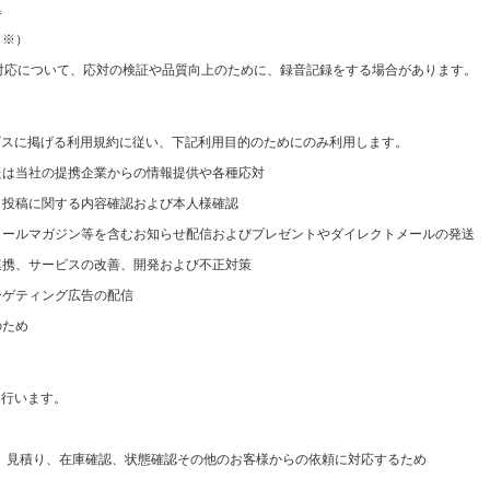
集
（※）
対応について、応対の検証や品質向上のために、録音記録をする場合があります。
ビスに掲げる利用規約に従い、下記利用目的のためにのみ利用します。
たは当社の提携企業からの情報提供や各種応対
ミ投稿に関する内容確認および本人様確認
メールマガジン等を含むお知らせ配信およびプレゼントやダイレクトメールの発送
連携、サービスの改善、開発および不正対策
ーゲティング広告の配信
のため
を行います。
、見積り、在庫確認、状態確認その他のお客様からの依頼に対応するため