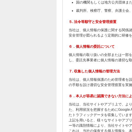
国の機関もしくは地方公共団体ま
裁判所、検察庁、警察、弁護士会
５. 法令等順守と安全管理措置
当社は、個人情報の保護に関する関係
安全管理が図られるよう定期的に研修
６．個人情報の委託について
個人情報の取り扱いの全部または一部
し、委託先事業者に個人情報の適切な
７. 収集した個人情報の管理方法
当社は、個人情報保護のため管理者を
の手順を設け適切な安全管理措置を実
８．本人が容易に認識できない方法に
当社は、当社サイトやアプリ上で、より
た、利用状況を把握するためにGoogle
たトラフィックデータを収集していま
上記を用いると、様々なサイトやアプリ上で
ー等の識別情報により、当社サイトや
これは、当社の保有する個人情報を、