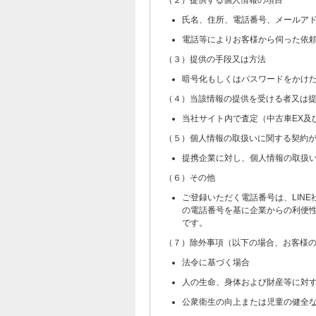
（２）提供する個人情報の項目
氏名、住所、電話番号、メールア
電話等によりお客様から伺った依
（３）提供の手段又は方法
暗号化もしくはパスワードをかけ
（４）当該情報の提供を受ける者又は
当社サイト内で査定（中古車EX及
（５）個人情報の取扱いに関する契約
提携企業に対し、個人情報の取扱
（６）その他
ご登録いただく電話番号は、LIN
の電話番号を基に企業からの利便性
です。
（７）除外事項（以下の場合、お客様
法令に基づく場合
人の生命、身体および財産等に対
公衆衛生の向上または児童の健全