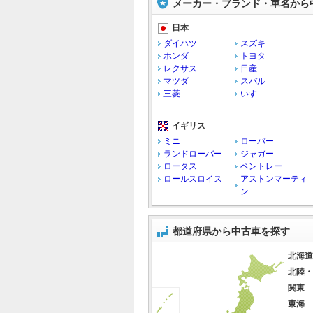
メーカー・ブランド・車名から
日本
ダイハツ
スズキ
ホンダ
トヨタ
レクサス
日産
マツダ
スバル
三菱
いすゞ
イギリス
ミニ
ローバー
ランドローバー
ジャガー
ロータス
ベントレー
ロールスロイス
アストンマーティ
ン
都道府県から中古車を探す
北海道
北陸・
関東
東海