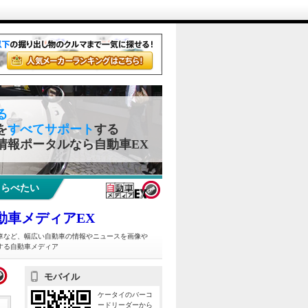
る
を
すべてサポート
する
情報ポータルなら自動車EX
しらべたい
動車メディアEX
車など、幅広い自動車の情報やニュースを画像や
する自動車メディア
モバイル
ケータイのバーコ
ードリーダーから