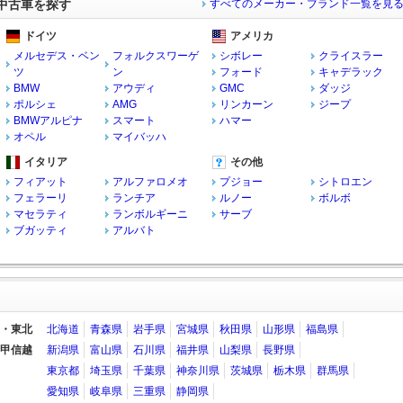
中古車を探す
すべてのメーカー・ブランド一覧を見
ドイツ
アメリカ
メルセデス・ベン
フォルクスワーゲ
シボレー
クライスラー
ツ
ン
フォード
キャデラック
BMW
アウディ
GMC
ダッジ
ポルシェ
AMG
リンカーン
ジープ
BMWアルピナ
スマート
ハマー
オペル
マイバッハ
イタリア
その他
フィアット
アルファロメオ
プジョー
シトロエン
フェラーリ
ランチア
ルノー
ボルボ
マセラティ
ランボルギーニ
サーブ
ブガッティ
アルバト
・東北
北海道
青森県
岩手県
宮城県
秋田県
山形県
福島県
甲信越
新潟県
富山県
石川県
福井県
山梨県
長野県
東京都
埼玉県
千葉県
神奈川県
茨城県
栃木県
群馬県
愛知県
岐阜県
三重県
静岡県