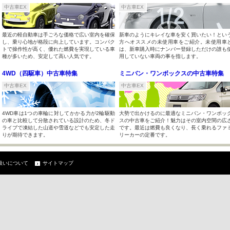
中古車EX
中古車EX
最近の軽自動車は手ごろな価格で広い室内を確保
新車のようにキレイな車を安く買いたい！とい
し、乗り心地が格段に向上しています。コンパク
方へオススメの未使用車をご紹介。未使用車
トで操作性が高く、優れた燃費を実現している車
は、新車購入時にナンバー登録しただけの誰も
種が多いため、安定して高い人気です。
用していない車両の事を指します。
4WD（四駆車）中古車特集
ミニバン・ワンボックスの中古車特集
中古車EX
中古車EX
4WD車は1つの車輪に対してかかる力が2輪駆動
大勢で出かけるのに最適なミニバン・ワンボッ
の車と比較して分散されている設計のため、冬ド
スの中古車をご紹介！魅力はその室内空間の広
ライブで凍結した山道や雪道などでも安定した走
です。最近は燃費も良くなり、長く乗れるファ
りが期待できます。
リーカーの定番です。
扱いについて
サイトマップ