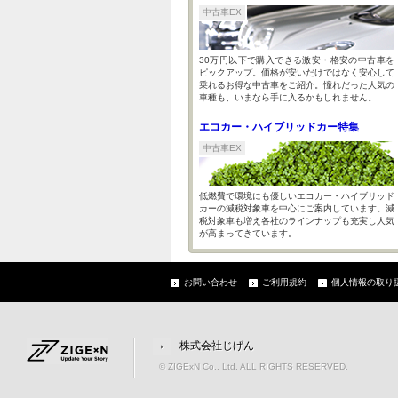
中古車EX
30万円以下で購入できる激安・格安の中古車を
ピックアップ。価格が安いだけではなく安心して
乗れるお得な中古車をご紹介。憧れだった人気の
車種も、いまなら手に入るかもしれません。
エコカー・ハイブリッドカー特集
中古車EX
低燃費で環境にも優しいエコカー・ハイブリッド
カーの減税対象車を中心にご案内しています。減
税対象車も増え各社のラインナップも充実し人気
が高まってきています。
お問い合わせ
ご利用規約
個人情報の取り
株式会社じげん
© ZIGExN Co., Ltd. ALL RIGHTS RESERVED.