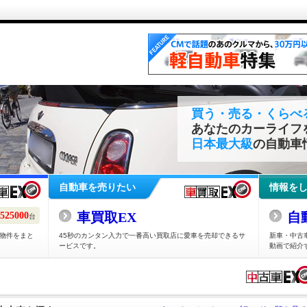
買う・売る・くらべ
あなたのカーライフ
日本最大級
の自動車
自動車を売りたい
情報を
車買取EX
自
525000
台
物件をまと
45秒のカンタン入力で一番高い買取店に愛車を売却できるサ
新車・中古
ービスです。
動画で紹介