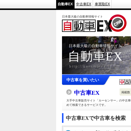
自動車EX
中古車EX
車買取EX
日本最大級の自動車情報サイト
日本最大級の自動車情報サイト
自動車EX
http://kuruma-ex.jp
中古車を買いたい
中古車EX
掲載数
大手中古車販売サイト「カーセンサー」の中古車
めて検索できるサービスです。
中古車EXで中古車を検索