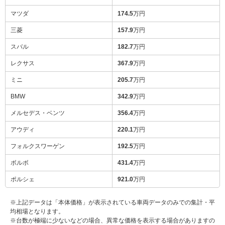
マツダ
174.5
万円
三菱
157.9
万円
スバル
182.7
万円
レクサス
367.9
万円
ミニ
205.7
万円
BMW
342.9
万円
メルセデス・ベンツ
356.4
万円
アウディ
220.1
万円
フォルクスワーゲン
192.5
万円
ボルボ
431.4
万円
ポルシェ
921.0
万円
※上記データは「本体価格」が表示されている車両データのみでの集計・平
均相場となります。
※台数が極端に少ないなどの場合、異常な価格を表示する場合がありますの