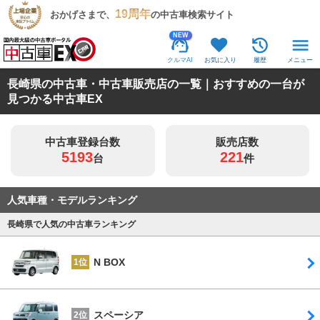
19周年
おかげさまで、
の中古車検索サイト
NEW
クルマAI
お気に入り
履歴
メニュー
長崎県の中古車・中古車販売店の一覧｜おすすめの一台が
見つかる中古車EX
中古車登録台数
販売店数
5193
221
台
件
人気車種・モデルランキング
長崎県で人気の中古車ランキング
N BOX
1位
スペーシア
2位