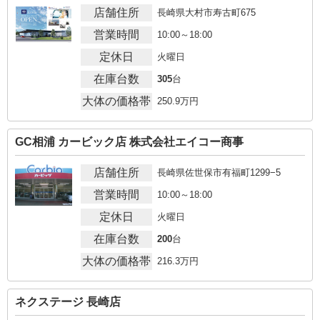
店舗住所
長崎県大村市寿古町675
営業時間
10:00～18:00
定休日
火曜日
在庫台数
305
台
大体の価格帯
250.9
万円
GC相浦 カービック店 株式会社エイコー商事
店舗住所
長崎県佐世保市有福町1299−5
営業時間
10:00～18:00
定休日
火曜日
在庫台数
200
台
大体の価格帯
216.3
万円
ネクステージ 長崎店