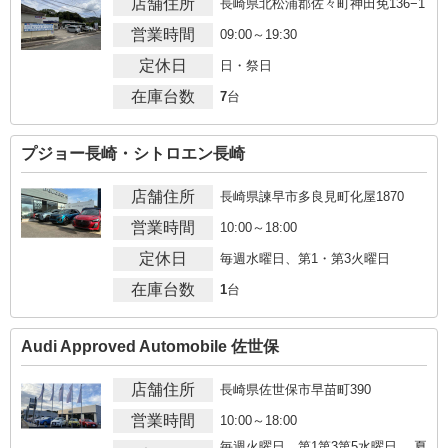
店舗住所
長崎県北松浦郡佐々町神田免136−1
営業時間
09:00～19:30
定休日
日・祭日
在庫台数
7
台
プジョー長崎・シトロエン長崎
店舗住所
長崎県諫早市多良見町化屋1870
営業時間
10:00～18:00
定休日
毎週水曜日、第1・第3火曜日
在庫台数
1
台
Audi Approved Automobile 佐世保
店舗住所
長崎県佐世保市早苗町390
営業時間
10:00～18:00
毎週火曜日、第1第3第5水曜日、 夏