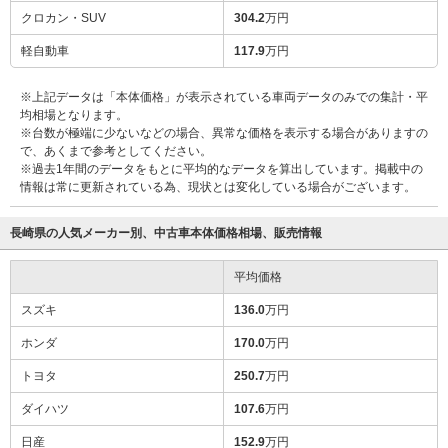
クロカン・SUV
304.2
万円
軽自動車
117.9
万円
※上記データは「本体価格」が表示されている車両データのみでの集計・平
均相場となります。
※台数が極端に少ないなどの場合、異常な価格を表示する場合がありますの
で、あくまで参考としてください。
※過去1年間のデータをもとに平均的なデータを算出しています。掲載中の
情報は常に更新されている為、現状とは変化している場合がございます。
長崎県の人気メーカー別、中古車本体価格相場、販売情報
平均価格
スズキ
136.0
万円
ホンダ
170.0
万円
トヨタ
250.7
万円
ダイハツ
107.6
万円
日産
152.9
万円