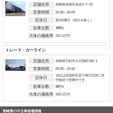
店舗住所
長崎県長崎市赤迫3−7−25
営業時間
10:00～20:00
定休日
第3水曜日（祝日を除く）
在庫台数
199
台
大体の価格帯
203.3
万円
トレード・カーライン
店舗住所
長崎県大村市大川田町348−1
営業時間
09:00～20:00
当社は全国対応店で毎日元気に年
定休日
中無休で営業中です
在庫台数
167
台
大体の価格帯
199.2
万円
長崎県の中古車相場情報