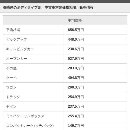
長崎県のボディタイプ別、中古車本体価格相場、販売情報
平均価格
平均相場
656.5
万円
ピックアップ
448.0
万円
キャンピングカー
238.6
万円
オープンカー
527.9
万円
その他
283.9
万円
クーペ
494.8
万円
ワゴン
200.3
万円
トラック
254.9
万円
セダン
237.5
万円
ミニバン・ワンボックス
255.4
万円
コンパクトカー(ハッチバック)
149.7
万円