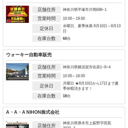
店舗住所
神奈川県平塚市片岡698−1
営業時間
10:00～19:00
水曜日、夏季休業:8月10日～8月13
定休日
日
在庫台数
60
台
ウォーキー自動車販売
店舗住所
神奈川県横須賀市佐原1−8−4
営業時間
10:00～18:00
月曜日 ★8月10日から17日まで夏
定休日
季休暇頂きます！
在庫台数
18
台
A・A・A NIHON株式会社
神奈川県厚木市上荻野字田尻
店舗住所