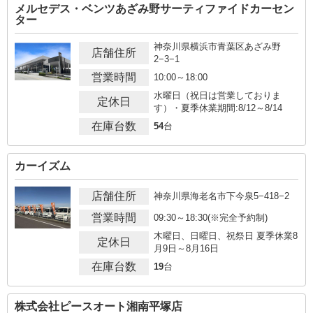
メルセデス・ベンツあざみ野サーティファイドカーセン
ター
神奈川県横浜市青葉区あざみ野
店舗住所
2−3−1
営業時間
10:00～18:00
水曜日（祝日は営業しておりま
定休日
す）・夏季休業期間:8/12～8/14
在庫台数
54
台
カーイズム
店舗住所
神奈川県海老名市下今泉5−418−2
営業時間
09:30～18:30(※完全予約制)
木曜日、日曜日、祝祭日 夏季休業8
定休日
月9日～8月16日
在庫台数
19
台
株式会社ピースオート湘南平塚店