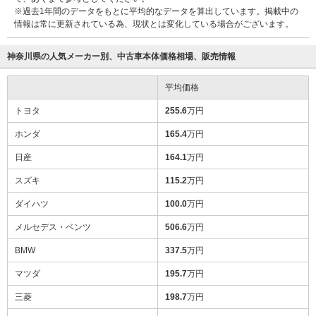
※過去1年間のデータをもとに平均的なデータを算出しています。掲載中の
情報は常に更新されている為、現状とは変化している場合がございます。
神奈川県の人気メーカー別、中古車本体価格相場、販売情報
平均価格
トヨタ
255.6
万円
ホンダ
165.4
万円
日産
164.1
万円
スズキ
115.2
万円
ダイハツ
100.0
万円
メルセデス・ベンツ
506.6
万円
BMW
337.5
万円
マツダ
195.7
万円
三菱
198.7
万円