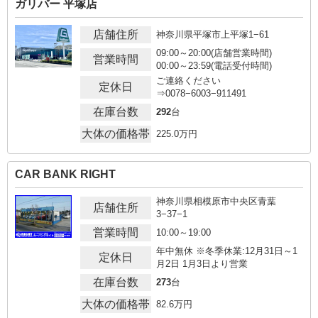
ガリバー 平塚店
店舗住所
神奈川県平塚市上平塚1−61
09:00～20:00(店舗営業時間)
営業時間
00:00～23:59(電話受付時間)
ご連絡ください
定休日
⇒0078−6003−911491
在庫台数
292
台
大体の価格帯
225.0
万円
CAR BANK RIGHT
神奈川県相模原市中央区青葉
店舗住所
3−37−1
営業時間
10:00～19:00
年中無休 ※冬季休業:12月31日～1
定休日
月2日 1月3日より営業
在庫台数
273
台
大体の価格帯
82.6
万円