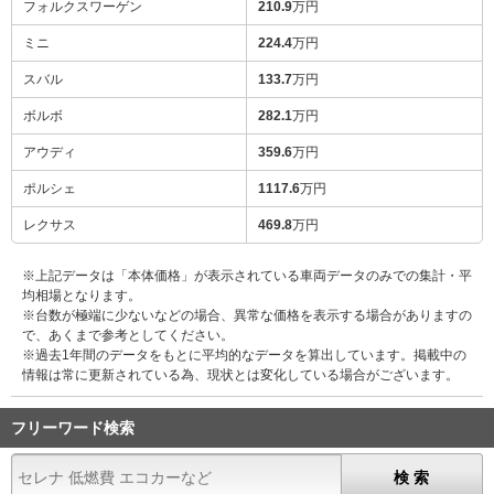
フォルクスワーゲン
210.9
万円
ミニ
224.4
万円
スバル
133.7
万円
ボルボ
282.1
万円
アウディ
359.6
万円
ポルシェ
1117.6
万円
レクサス
469.8
万円
※上記データは「本体価格」が表示されている車両データのみでの集計・平
均相場となります。
※台数が極端に少ないなどの場合、異常な価格を表示する場合がありますの
で、あくまで参考としてください。
※過去1年間のデータをもとに平均的なデータを算出しています。掲載中の
情報は常に更新されている為、現状とは変化している場合がございます。
フリーワード検索