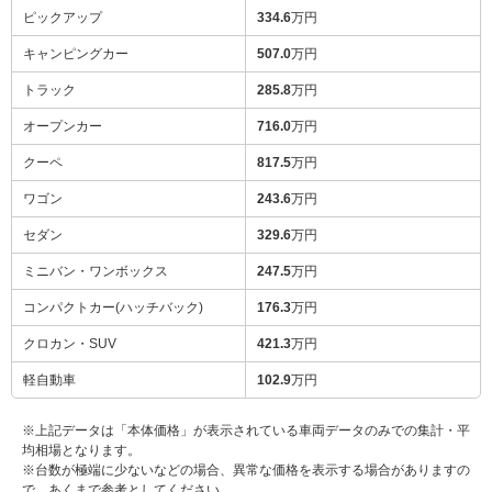
ピックアップ
334.6
万円
キャンピングカー
507.0
万円
トラック
285.8
万円
オープンカー
716.0
万円
クーペ
817.5
万円
ワゴン
243.6
万円
セダン
329.6
万円
ミニバン・ワンボックス
247.5
万円
コンパクトカー(ハッチバック)
176.3
万円
クロカン・SUV
421.3
万円
軽自動車
102.9
万円
※上記データは「本体価格」が表示されている車両データのみでの集計・平
均相場となります。
※台数が極端に少ないなどの場合、異常な価格を表示する場合がありますの
で、あくまで参考としてください。