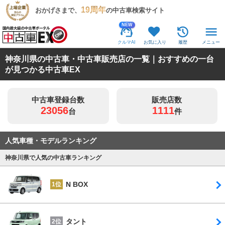
19周年
おかげさまで、
の中古車検索サイト
NEW
クルマAI
お気に入り
履歴
メニュー
神奈川県の中古車・中古車販売店の一覧｜おすすめの一台
が見つかる中古車EX
中古車登録台数
販売店数
23056
1111
台
件
人気車種・モデルランキング
神奈川県で人気の中古車ランキング
N BOX
1位
タント
2位