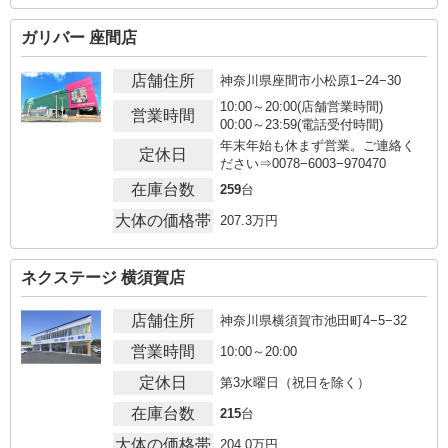
ガリバー 座間店
店舗住所
神奈川県座間市小松原1−24−30
10:00～20:00(店舗営業時間)
営業時間
00:00～23:59(電話受付時間)
年末年始も休まず営業。ご連絡く
定休日
ださい⇒0078−6003−970470
在庫台数
259
台
大体の価格帯
207.3
万円
ネクステージ 横須賀店
店舗住所
神奈川県横須賀市池田町4−5−32
営業時間
10:00～20:00
定休日
第3水曜日（祝日を除く）
在庫台数
215
台
大体の価格帯
204.0
万円