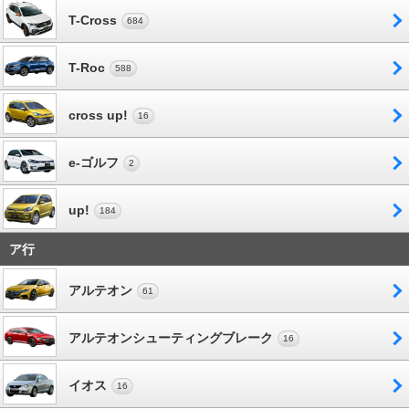
T-Cross
684
T-Roc
588
cross up!
16
e-ゴルフ
2
up!
184
ア行
アルテオン
61
アルテオンシューティングブレーク
16
イオス
16