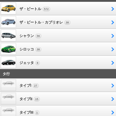
ザ・ビートル
572
ザ・ビートル・カブリオレ
38
シャラン
56
シロッコ
38
ジェッタ
9
タ行
タイプI
27
タイプII
15
タイプIII
1