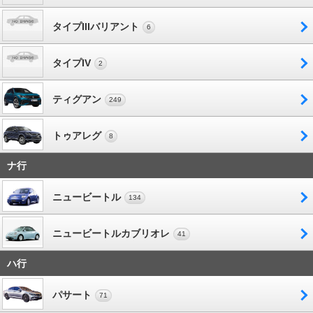
タイプIIIバリアント
6
タイプIV
2
ティグアン
249
トゥアレグ
8
ナ行
ニュービートル
134
ニュービートルカブリオレ
41
ハ行
パサート
71