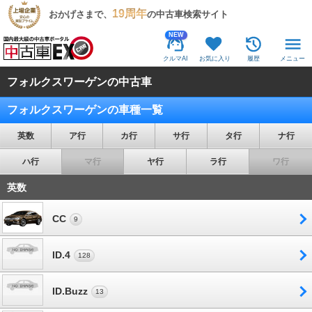
19周年
おかげさまで、
の中古車検索サイト
NEW
クルマAI
お気に入り
履歴
メニュー
フォルクスワーゲンの中古車
フォルクスワーゲンの車種一覧
英数
ア行
カ行
サ行
タ行
ナ行
ハ行
マ行
ヤ行
ラ行
ワ行
英数
CC
9
ID.4
128
ID.Buzz
13