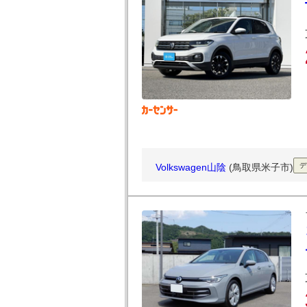
Volkswagen山陰
(鳥取県米子市)
デ