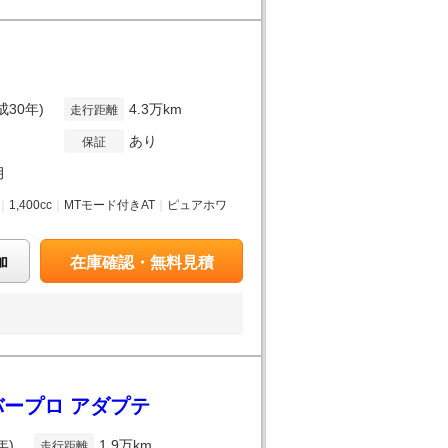
成30年)
4.3万km
走行距離
あり
保証
月
｜
1,400cc
｜
MTモード付きAT
｜
ピュアホワ
加
在庫確認・無料見積
カバープロ アダプテ
年)
1.9万km
走行距離