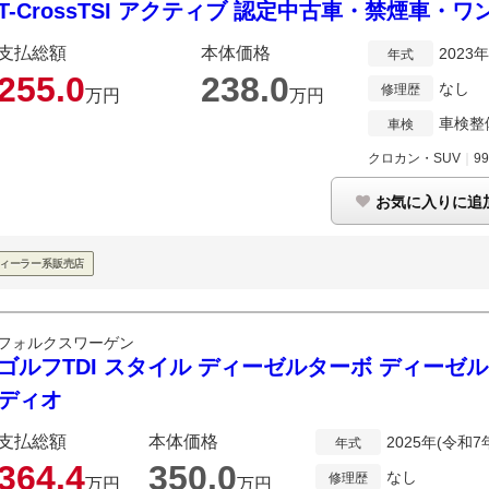
T-CrossTSI アクティブ 認定中古車・禁煙車・
支払総額
本体価格
2023
年式
255.
0
238.
0
なし
修理歴
万円
万円
車検整
車検
クロカン・SUV
｜
99
お気に入りに追
ィーラー系販売店
フォルクスワーゲン
ゴルフTDI スタイル ディーゼルターボ ディーゼ
ディオ
支払総額
本体価格
2025年(令和7
年式
364.
4
350.
0
なし
修理歴
万円
万円