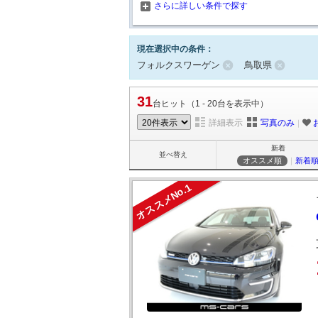
さらに詳しい条件で探す
現在選択中の条件：
フォルクスワーゲン
鳥取県
31
台ヒット（1 - 20台を表示中）
詳細表示
写真のみ
｜
新着
並べ替え
オススメ順
｜
新着
オススメNo.1