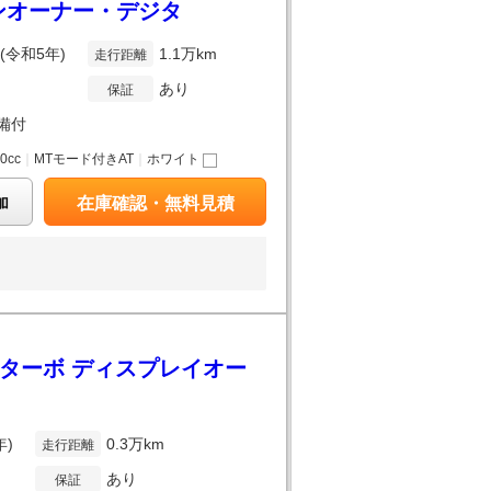
ワンオーナー・デジタ
年(令和5年)
1.1万km
走行距離
あり
保証
備付
0cc
｜
MTモード付きAT
｜
ホワイト
加
在庫確認・無料見積
ルターボ ディスプレイオー
年)
0.3万km
走行距離
あり
保証