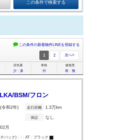
この条件の新着物件LINEを登録する
次へ>
1
2
排気量
車検
修復歴
少
｜
多
付
有
｜
無
KA/BSM/フロン
年(令和2年)
1.3万km
走行距離
なし
保証
年02月
チバック)
｜
-
｜
AT
｜
ブラック