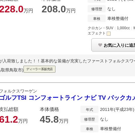
228.
0
208.
0
なし
修理歴
万円
万円
車検整備付
車検
クロカン・SUV
｜
1,000cc
｜
エフェクト
お気に入りに追
SSが入荷致しました！！基本的な装備が充実したファーストフォルクスワー
鳥取県鳥取市)
ディーラー系販売店
フォルクスワーゲン
ゴルフTSI コンフォートライン ナビ TV バック
支払総額
本体価格
2011年(平成23年)
年式
61.
2
45.
8
なし
修理歴
万円
万円
車検整備付
車検