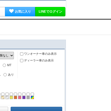
お気に入り
LINEでログイン
ワンオーナー車のみ表示
ディーラー車のみ表示
MT
し
あり
ーン
ラック
ブラウン
ゴールド
シルバー
イエロー
オレンジ
ピンク
パープル
グレー
その他