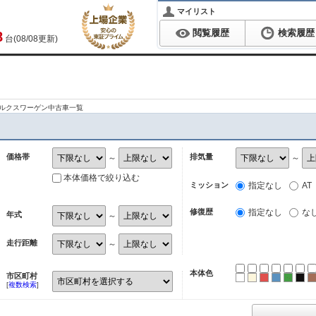
マイリスト
閲覧履歴
検索履歴
8
台(08/08更新)
ォルクスワーゲン中古車一覧
価格帯
排気量
～
～
本体価格で絞り込む
ミッション
指定なし
AT
修復歴
指定なし
な
年式
～
走行距離
～
本体色
市区町村
ホワイト
パール
レッド
ブルー
グリ
ブ
[
複数検索
]