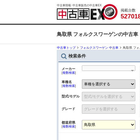
中古車情報･中古車販売の中古車EX
掲載台数
5
2
7
0
1
鳥取県 フォルクスワーゲンの中古車
中古車トップ
フォルクスワーゲン 中古車
鳥取県 フ
検索条件
メーカー
[
複数検索
]
車種名
[
複数検索
]
型式/モデル
グレード
都道府県
[
複数検索
]