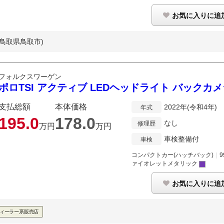
お気に入りに追
(鳥取県鳥取市)
フォルクスワーゲン
ポロTSI アクティブ LEDヘッドライト バックカ
支払総額
本体価格
2022年(令和4年)
年式
195.
0
178.
0
なし
修理歴
万円
万円
車検整備付
車検
コンパクトカー(ハッチバック)
｜
9
ァイオレットメタリック
お気に入りに追
ィーラー系販売店