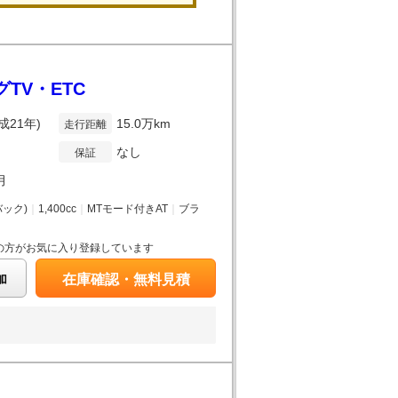
TV・ETC
成21年)
15.0万km
走行距離
なし
保証
月
ック)
｜
1,400cc
｜
MTモード付きAT
｜
ブラ
の方がお気に入り登録しています
加
在庫確認・無料見積