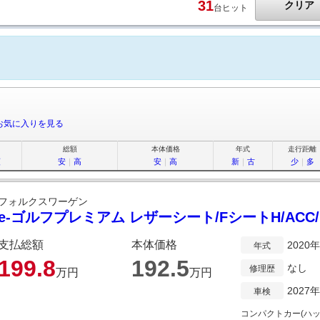
31
クリア
台ヒット
お気に入りを見る
総額
本体価格
年式
走行距離
順
安
｜
高
安
｜
高
新
｜
古
少
｜
多
フォルクスワーゲン
e-ゴルフプレミアム レザーシート/FシートH/ACC/L
支払総額
本体価格
2020
年式
199.
8
192.
5
なし
修理歴
万円
万円
2027
車検
コンパクトカー(ハッ