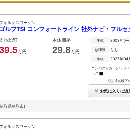
フォルクスワーゲン
ゴルフTSI コンフォートライン 社外ナビ・フルセグ
支払総額
本体価格
2009年(平
年式
39.
5
29.
8
なし
修理歴
万円
万円
2027年04
車検
コンパクトカー(ハッチバ
ック
4
現在
名以下
お気に入りに追
(鳥取県鳥取市)
フォルクスワーゲン