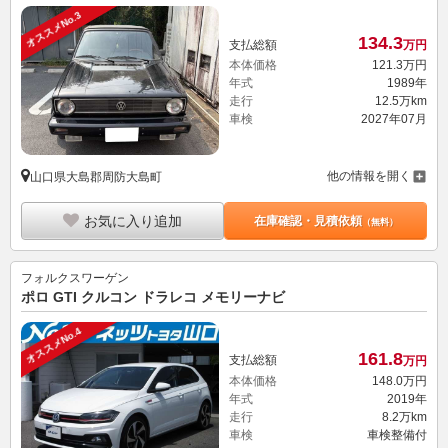
オススメNo.3
134.
3
支払総額
万円
本体価格
121.
3
万円
年式
1989年
走行
12.5万km
車検
2027年07月
他の情報を開く
山口県大島郡周防大島町
お気に入り追加
在庫確認・見積依頼
（無料）
フォルクスワーゲン
ポロ GTI クルコン ドラレコ メモリーナビ
オススメNo.4
161.
8
支払総額
万円
本体価格
148.
0
万円
年式
2019年
走行
8.2万km
車検
車検整備付