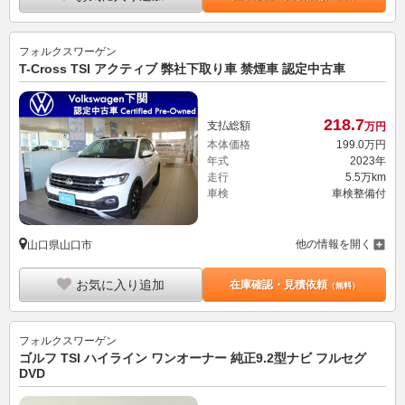
フォルクスワーゲン
T-Cross TSI アクティブ 弊社下取り車 禁煙車 認定中古車
218.
7
支払総額
万円
本体価格
199.
0
万円
年式
2023年
走行
5.5万km
車検
車検整備付
他の情報を開く
山口県山口市
お気に入り追加
在庫確認・見積依頼
（無料）
フォルクスワーゲン
ゴルフ TSI ハイライン ワンオーナー 純正9.2型ナビ フルセグ
DVD