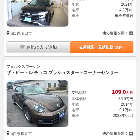
年式
2021年
走行
4.8万km
車検
車検整備付
他の情報を開く
山口県山口市
お気に入り追加
在庫確認・見積依頼
（無料）
フォルクスワーゲン
ザ・ビートル チョコ プッシュスタートコーナーセンサー
109.
0
支払総額
万円
本体価格
85.
0
万円
年式
2014年
走行
9.1万km
車検
2028年06月
他の情報を開く
山口県柳井市