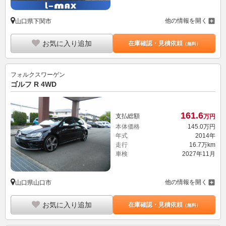
他の情報を開く
山口県下関市
お気に入り追加
在庫確認・見積依頼
（無料）
フォルクスワーゲン
ゴルフ R 4WD
161.
6
支払総額
万円
本体価格
145.
0
万円
年式
2014年
走行
16.7万km
車検
2027年11月
他の情報を開く
山口県山口市
お気に入り追加
在庫確認・見積依頼
（無料）