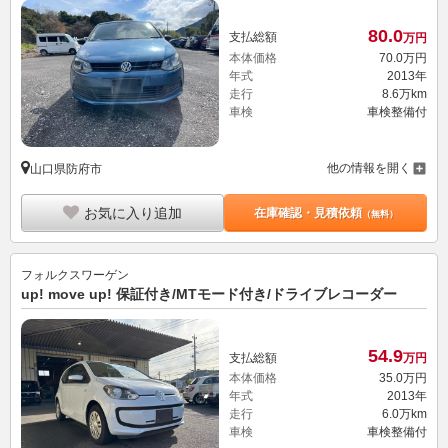
80.
0
支払総額
万円
本体価格
70.
0
万円
年式
2013年
走行
8.6万km
車検
車検整備付
他の情報を開く
山口県防府市
お気に入り追加
在庫確認・見積依頼
（無料）
フォルクスワーゲン
up! move up! 保証付き/MTモード付き/ドライブレコーダー
54.
9
支払総額
万円
本体価格
35.
0
万円
年式
2013年
走行
6.0万km
車検
車検整備付