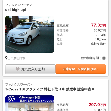
フォルクスワーゲン
up! high up!
77.
3
支払総額
万円
本体価格
66.
0
万円
年式
2013年
走行
6.8万km
車検
車検整備付
他の情報を開く
山口県山口市
お気に入り追加
在庫確認・見積依頼
（無料）
フォルクスワーゲン
T-Cross TSI アクティブ 弊社下取り車 禁煙車 認定中古車
207.
0
支払総額
万円
本体価格
189.
0
万円