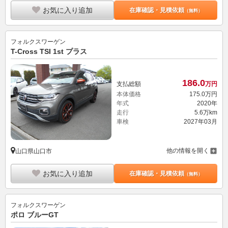
お気に入り追加
在庫確認・見積依頼
（無料）
フォルクスワーゲン
T-Cross TSI 1st プラス
186.
0
支払総額
万円
本体価格
175.
0
万円
年式
2020年
走行
5.6万km
車検
2027年03月
他の情報を開く
山口県山口市
お気に入り追加
在庫確認・見積依頼
（無料）
フォルクスワーゲン
ポロ ブルーGT