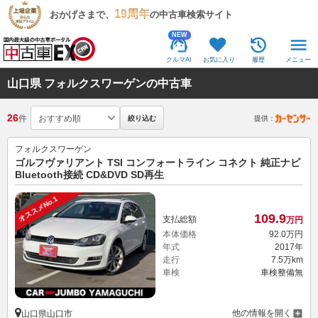
19周年
おかげさまで、
の中古車検索サイト
NEW
クルマAI
お気に入り
履歴
メニュー
山口県 フォルクスワーゲンの中古車
26
件
絞り込む
提供：
フォルクスワーゲン
ゴルフヴァリアント TSI コンフォートライン コネクト 純正ナビ
Bluetooth接続 CD&DVD SD再生
オススメNo.1
109.
9
支払総額
万円
本体価格
92.
0
万円
年式
2017年
走行
7.5万km
車検
車検整備無
他の情報を開く
山口県山口市