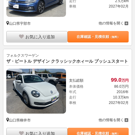
走行
2.5万km
車検
2027年02月
他の情報を開く
山口県宇部市
お気に入り追加
在庫確認・見積依頼
（無料）
フォルクスワーゲン
ザ・ビートル デザイン クラッシックホィール プッシュスタート
99.
0
支払総額
万円
本体価格
86.
0
万円
年式
2016年
走行
10.3万km
車検
2027年02月
他の情報を開く
山口県柳井市
お気に入り追加
在庫確認・見積依頼
（無料）