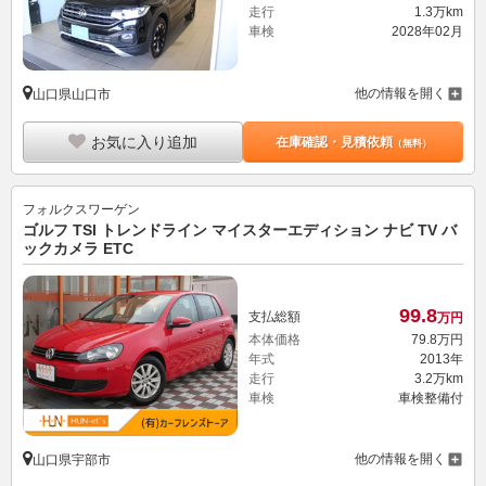
走行
1.3万km
車検
2028年02月
他の情報を開く
山口県山口市
お気に入り追加
在庫確認・見積依頼
（無料）
フォルクスワーゲン
ゴルフ TSI トレンドライン マイスターエディション ナビ TV バ
ックカメラ ETC
99.
8
支払総額
万円
本体価格
79.
8
万円
年式
2013年
走行
3.2万km
車検
車検整備付
他の情報を開く
山口県宇部市