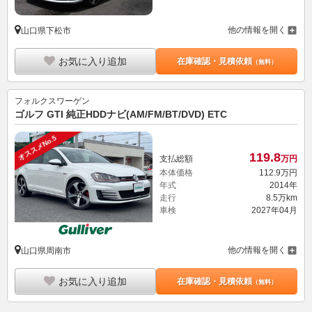
他の情報を開く
山口県下松市
お気に入り追加
在庫確認・見積依頼
（無料）
フォルクスワーゲン
ゴルフ GTI 純正HDDナビ(AM/FM/BT/DVD) ETC
オススメNo.5
119.
8
支払総額
万円
本体価格
112.
9
万円
年式
2014年
走行
8.5万km
車検
2027年04月
他の情報を開く
山口県周南市
お気に入り追加
在庫確認・見積依頼
（無料）