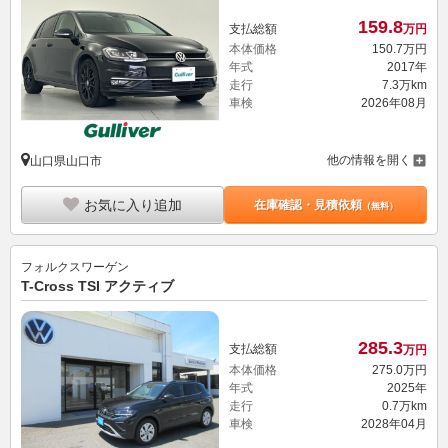
159.
8
支払総額
万円
本体価格
150.
7
万円
年式
2017年
走行
7.3万km
車検
2026年08月
他の情報を開く
山口県山口市
お気に入り追加
在庫確認・見積依頼
（無料）
フォルクスワーゲン
T-Cross TSI アクティブ
285.
3
支払総額
万円
本体価格
275.
0
万円
年式
2025年
走行
0.7万km
車検
2028年04月