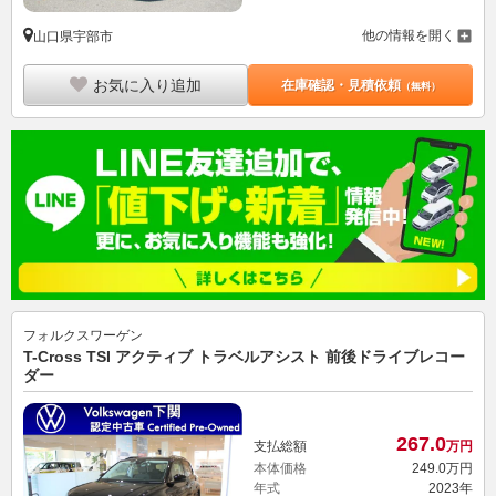
他の情報を開く
山口県宇部市
お気に入り追加
在庫確認・見積依頼
（無料）
フォルクスワーゲン
T-Cross TSI アクティブ トラベルアシスト 前後ドライブレコー
ダー
267.
0
支払総額
万円
本体価格
249.
0
万円
年式
2023年