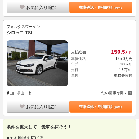
お気に入り追加
在庫確認・見積依頼
（無料）
フォルクスワーゲン
シロッコ TSI
150.
5
支払総額
万円
本体価格
135.
0
万円
年式
2009年
走行
4.8万km
車検
車検整備付
他の情報を開く
山口県山口市
お気に入り追加
在庫確認・見積依頼
（無料）
条件を拡大して、愛車を探そう！
■探す地域を広げる