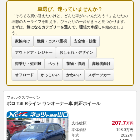
車選び、迷っていませんか？
「そろそろ買い替えたいけど、どんな車がいいんだろう？」あなたの
理想のカーライフを叶える、ぴったりの一台がきっと見つかります。
まずは、
気になるカテゴリーを選んで、理想の車探し
を始めましょ
う。
家族向け
燃費・コスパ重視
安全性・技術
アウトドア・レジャー
おしゃれ・デザイン
街乗り・短距離
ペット
荷物・収納
高齢者向け
オフロード
かっこいい
かわいい
スポーツカー
フォルクスワーゲン
ポロ TSI Rライン ワンオーナー車 純正ホイール
207.
7
支払総額
万円
本体価格
198.
0
万円
年式
2022年