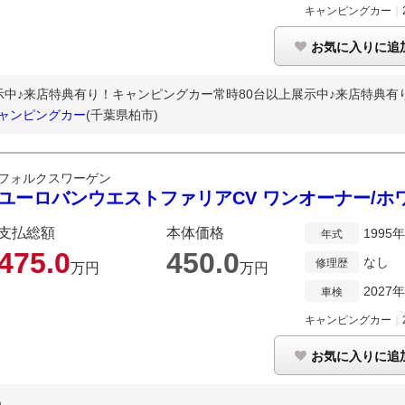
キャンピングカー
｜
お気に入りに追
中♪来店特典有り！キャンピングカー常時80台以上展示中♪来店特典有り！
キャンピングカー
(千葉県柏市)
フォルクスワーゲン
ユーロバンウエストファリアCV ワンオーナー/
支払総額
本体価格
1995
年式
475.
0
450.
0
なし
修理歴
万円
万円
2027
車検
キャンピングカー
｜
お気に入りに追
)