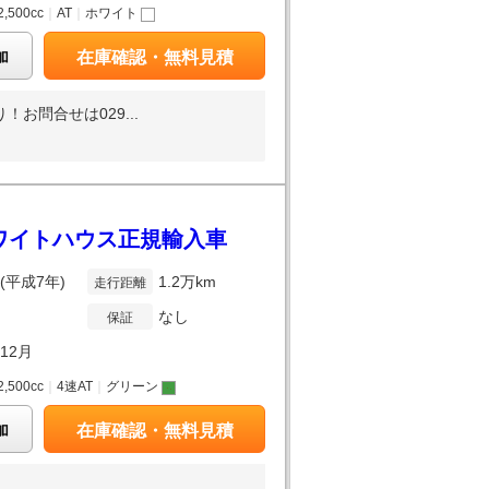
2,500cc
｜
AT
｜
ホワイト
加
在庫確認・無料見積
お問合せは029...
ホワイトハウス正規輸入車
年(平成7年)
1.2万km
走行距離
なし
保証
年12月
2,500cc
｜
4速AT
｜
グリーン
加
在庫確認・無料見積