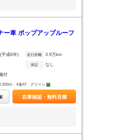
ナー車 ポップアップルーフ
年(平成6年)
3.9万km
走行距離
なし
保証
備付
2,500cc
｜
4速AT
｜
グリーン
加
在庫確認・無料見積