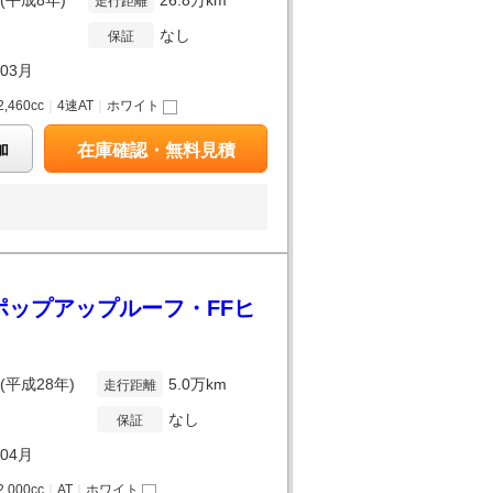
年(平成8年)
26.8万km
走行距離
なし
保証
年03月
2,460cc
｜
4速AT
｜
ホワイト
加
在庫確認・無料見積
ポップアップルーフ・FFヒ
年(平成28年)
5.0万km
走行距離
なし
保証
年04月
2,000cc
｜
AT
｜
ホワイト