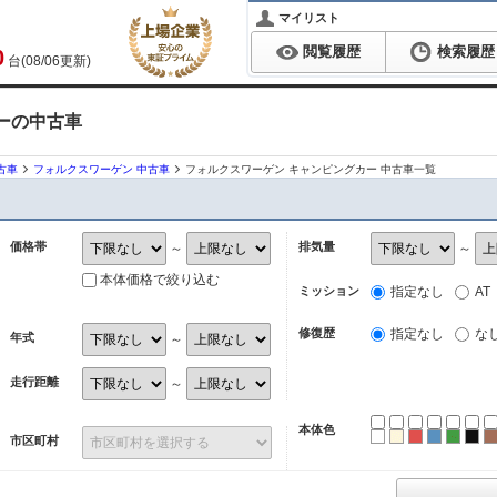
マイリスト
閲覧履歴
検索履歴
0
台(08/06更新)
ーの中古車
古車
フォルクスワーゲン 中古車
フォルクスワーゲン キャンピングカー 中古車一覧
価格帯
排気量
～
～
本体価格で絞り込む
ミッション
指定なし
AT
修復歴
指定なし
な
年式
～
走行距離
～
本体色
ホワイト
パール
レッド
ブルー
グリ
ブ
市区町村