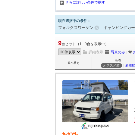
さらに詳しい条件で探す
現在選択中の条件：
フォルクスワーゲン
キャンピングカー
9
台ヒット（1 - 9台を表示中）
詳細表示
写真のみ
｜
新着
並べ替え
オススメ順
｜
新着