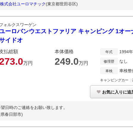
rvice 株式会社ユーロマチック
(東京都世田谷区)
フォルクスワーゲン
ユーロバンウエストファリア キャンピング 1オー
サイドオ
支払総額
本体価格
1994
年式
273.
0
249.
0
なし
修理歴
万円
万円
車検整
車検
キャンピングカー
｜
お気に入りに追
希望日時のご連絡をお願い致します。
玉県春日部市)