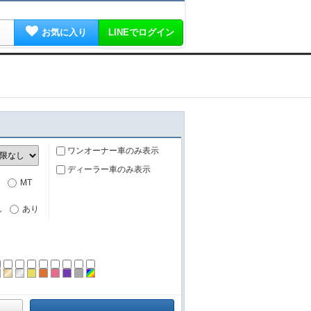
お気に入り
LINEでログイン
ワンオーナー車のみ表示
ディーラー車のみ表示
MT
し
あり
ーン
ラック
ブラウン
ゴールド
シルバー
イエロー
オレンジ
ピンク
パープル
グレー
その他