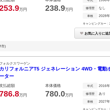
1996
年式
253.
9
238.
9
なし
修理歴
万円
万円
2028
車検
キャンピングカー
｜
お気に入りに追
津市)
フォルクスワーゲン
カリフォルニアT5 ジェネレーション 4WD・電動
ーター
支払総額
本体価格
2016
年式
786.
8
780.
0
あり
修理歴
万円
万円
2027
車検
キャンピングカー
｜