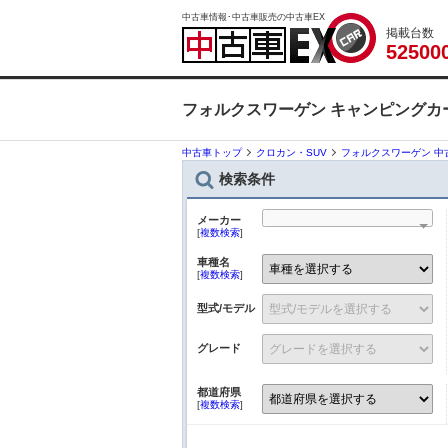
中古車情報･中古車販売の中古車EX
掲載台数
5
2
5
0
0
フォルクスワーゲン キャンピングカ
中古車トップ
クロカン・SUV
フォルクスワーゲン 中
検索条件
メーカー
[
複数検索
]
車種名
[
複数検索
]
型式/モデル
グレード
都道府県
[
複数検索
]