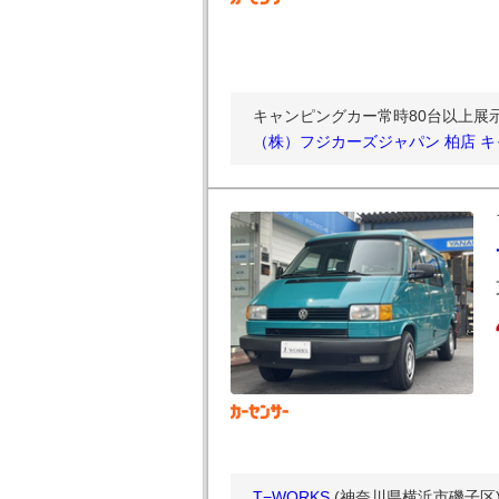
キャンピングカー常時80台以上展示
（株）フジカーズジャパン 柏店 
T−WORKS
(神奈川県横浜市磯子区