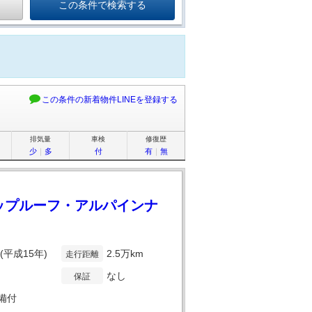
この条件の新着物件LINEを登録する
排気量
車検
修復歴
少
｜
多
付
有
｜
無
アップルーフ・アルパインナ
年(平成15年)
2.5万km
走行距離
なし
保証
備付