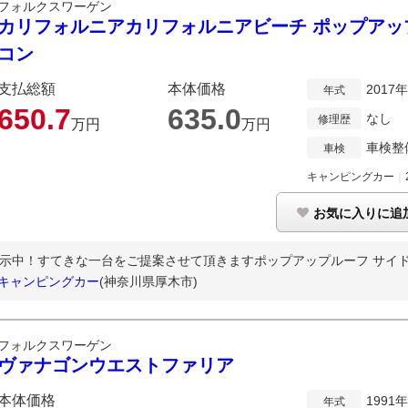
フォルクスワーゲン
カリフォルニアカリフォルニアビーチ ポップアッ
コン
支払総額
本体価格
2017
年式
650.
7
635.
0
なし
修理歴
万円
万円
車検整
車検
キャンピングカー
｜
お気に入りに追
展示中！すてきな一台をご提案させて頂きますポップアップルーフ サイ
 キャンピングカー
(神奈川県厚木市)
フォルクスワーゲン
ヴァナゴンウエストファリア
本体価格
1991
年式