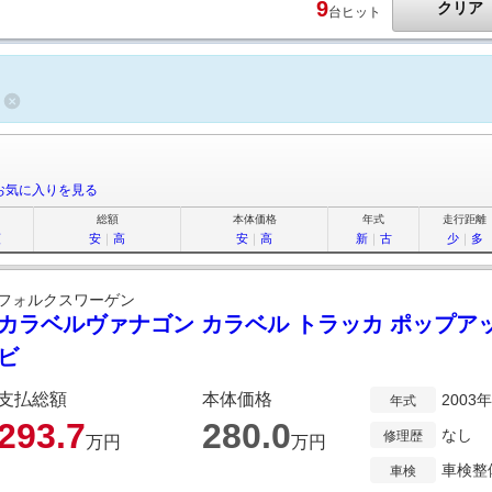
9
クリア
台ヒット
お気に入りを見る
総額
本体価格
年式
走行距離
順
安
｜
高
安
｜
高
新
｜
古
少
｜
多
フォルクスワーゲン
カラベルヴァナゴン カラベル トラッカ ポップ
ビ
支払総額
本体価格
2003
年式
293.
7
280.
0
なし
修理歴
万円
万円
車検整
車検