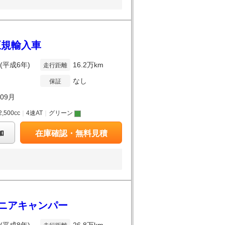
正規輸入車
年(平成6年)
16.2万km
走行距離
なし
保証
年09月
2,500cc
｜
4速AT
｜
グリーン
加
在庫確認・無料見積
ォルニアキャンパー