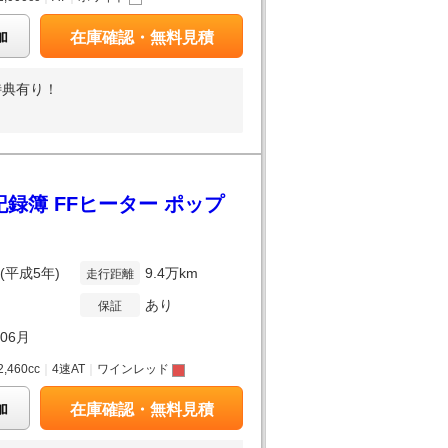
加
在庫確認・無料見積
特典有り！
録簿 FFヒーター ポップ
年(平成5年)
9.4万km
走行距離
あり
保証
年06月
2,460cc
｜
4速AT
｜
ワインレッド
加
在庫確認・無料見積