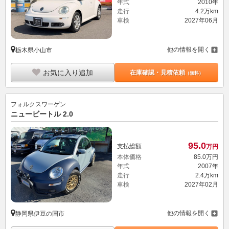
年式
2010年
走行
4.2万km
車検
2027年06月
他の情報を開く
栃木県小山市
お気に入り追加
在庫確認・見積依頼
（無料）
フォルクスワーゲン
ニュービートル 2.0
95.
0
支払総額
万円
本体価格
85.
0
万円
年式
2007年
走行
2.4万km
車検
2027年02月
他の情報を開く
静岡県伊豆の国市