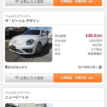
お気に入り追加
在庫確認・見積依頼
（無料）
フォルクスワーゲン
ザ・ビートル デザイン
130.
0
支払総額
万円
本体価格
118.
0
万円
年式
2017年
走行
4.7万km
車検
車検整備付
他の情報を開く
愛知県春日井市
お気に入り追加
在庫確認・見積依頼
（無料）
フォルクスワーゲン
ニュービートル