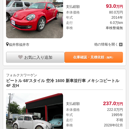
93.
0
支払総額
万円
本体価格
80.
0
万円
年式
2014年
走行
6.0万km
車検
車検整備無
他の情報を開く
福井県福井市
お気に入り追加
在庫確認・見積依頼
（無料）
フォルクスワーゲン
ビートル 68'スタイル 空冷 1600 新車並行車 メキシコビートル
4F 左H
237.
0
支払総額
万円
本体価格
222.
0
万円
年式
1995年
走行
不明
車検
2028年02月