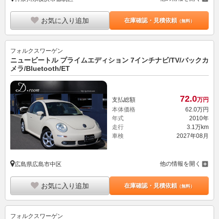
お気に入り追加
在庫確認・見積依頼
（無料）
フォルクスワーゲン
ニュービートル プライムエディション 7インチナビ/TV/バックカ
メラ/Bluetooth/ET
72.
0
支払総額
万円
本体価格
62.
0
万円
年式
2010年
走行
3.1万km
車検
2027年08月
他の情報を開く
広島県広島市中区
お気に入り追加
在庫確認・見積依頼
（無料）
フォルクスワーゲン