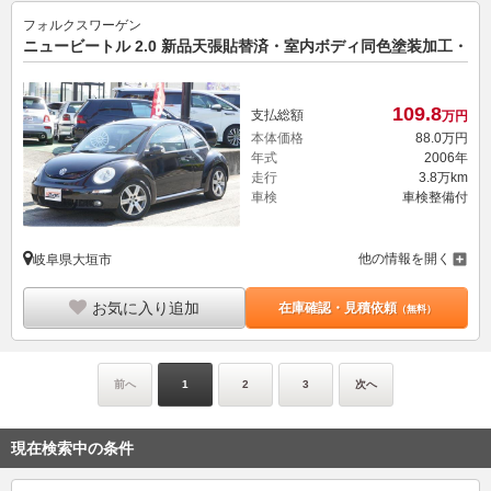
フォルクスワーゲン
ニュービートル 2.0 新品天張貼替済・室内ボディ同色塗装加工・
109.
8
支払総額
万円
本体価格
88.
0
万円
年式
2006年
走行
3.8万km
車検
車検整備付
他の情報を開く
岐阜県大垣市
お気に入り追加
在庫確認・見積依頼
（無料）
前へ
1
2
3
次へ
現在検索中の条件