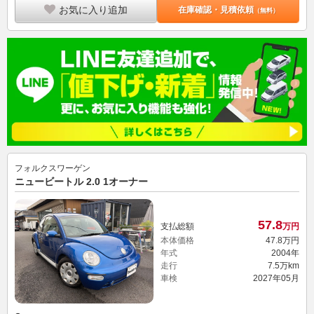
お気に入り追加
在庫確認・見積依頼
（無料）
フォルクスワーゲン
ニュービートル 2.0 1オーナー
57.
8
支払総額
万円
本体価格
47.
8
万円
年式
2004年
走行
7.5万km
車検
2027年05月