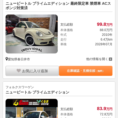
ニュービートル プライムエディション 最終限定車 禁煙車 ACス
ポンジ対策済
99.
8
支払総額
万円
本体価格
88.
0
万円
年式
2010年
走行
6.4万km
車検
2028年07月
他の情報を開く
愛知県春日井市
お気に入り追加
在庫確認・見積依頼
（無料）
フォルクスワーゲン
ニュービートル プライムエディション
83.
9
支払総額
万円
本体価格
72.
8
万円