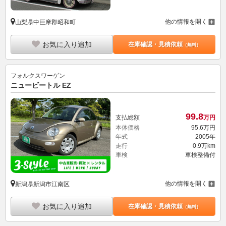
他の情報を開く
山梨県中巨摩郡昭和町
お気に入り追加
在庫確認・見積依頼
（無料）
フォルクスワーゲン
ニュービートル EZ
99.
8
支払総額
万円
本体価格
95.
6
万円
年式
2005年
走行
0.9万km
車検
車検整備付
他の情報を開く
新潟県新潟市江南区
お気に入り追加
在庫確認・見積依頼
（無料）