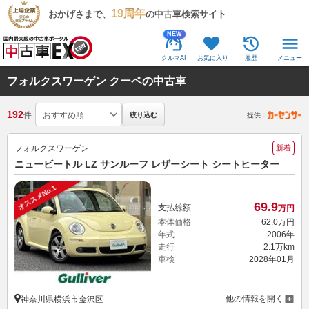
19周年
おかげさまで、
の中古車検索サイト
NEW
クルマAI
お気に入り
履歴
メニュー
フォルクスワーゲン クーペの中古車
192
件
絞り込む
提供：
フォルクスワーゲン
新着
ニュービートル LZ サンルーフ レザーシート シートヒーター
オススメNo.1
69.
9
支払総額
万円
本体価格
62.
0
万円
年式
2006年
走行
2.1万km
車検
2028年01月
他の情報を開く
神奈川県横浜市金沢区