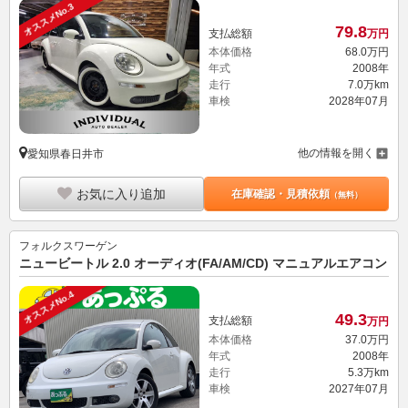
オススメNo.3
79.
8
支払総額
万円
本体価格
68.
0
万円
年式
2008年
走行
7.0万km
車検
2028年07月
他の情報を開く
愛知県春日井市
お気に入り追加
在庫確認・見積依頼
（無料）
フォルクスワーゲン
ニュービートル 2.0 オーディオ(FA/AM/CD) マニュアルエアコン
オススメNo.4
49.
3
支払総額
万円
本体価格
37.
0
万円
年式
2008年
走行
5.3万km
車検
2027年07月