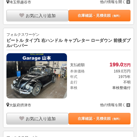
他の情報を開く
埼玉県越谷市
お気に入り追加
在庫確認・見積依頼
（無料）
フォルクスワーゲン
ビートル タイプ1 右ハンドル キャブレター ローダウン 前後ダブ
ルバンパー
199.
0
支払総額
万円
本体価格
169.
0
万円
年式
1975年
走行
不明
車検
車検整備付
他の情報を開く
大阪府摂津市
お気に入り追加
在庫確認・見積依頼
（無料）