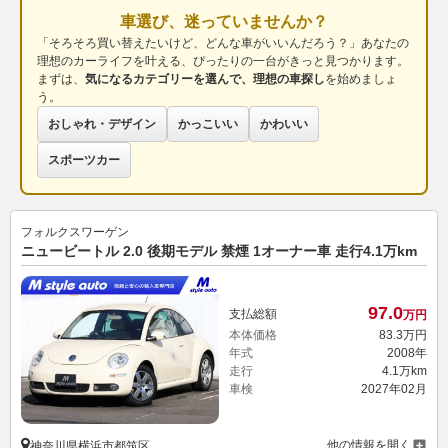
車選び、迷っていませんか？
「そろそろ買い替えたいけど、どんな車がいいんだろう？」あなたの
理想のカーライフを叶える、ぴったりの一台がきっと見つかります。
まずは、
気になるカテゴリーを選んで、理想の車探し
を始めましょ
う。
おしゃれ・デザイン
かっこいい
かわいい
スポーツカー
フォルクスワーゲン
ニュービートル 2.0 後期モデル 禁煙 1オーナー車 走行4.1万km
97.
0
支払総額
万円
本体価格
83.
3
万円
年式
2008年
走行
4.1万km
車検
2027年02月
他の情報を開く
神奈川県横浜市都筑区