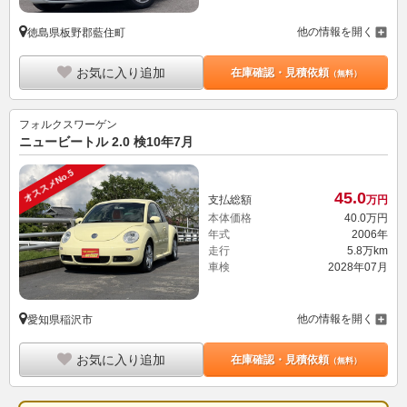
他の情報を開く
徳島県板野郡藍住町
お気に入り追加
在庫確認・見積依頼
（無料）
フォルクスワーゲン
ニュービートル 2.0 検10年7月
オススメNo.5
45.
0
支払総額
万円
本体価格
40.
0
万円
年式
2006年
走行
5.8万km
車検
2028年07月
他の情報を開く
愛知県稲沢市
お気に入り追加
在庫確認・見積依頼
（無料）