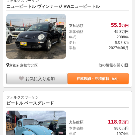
フォルクスワーゲン
ニュービートル ヴィンテージ VWニュービートル
55.
5
支払総額
万円
本体価格
45.
8
万円
年式
2008年
走行
9.0万km
車検
2027年06月
他の情報を開く
京都府京都市北区
お気に入り追加
在庫確認・見積依頼
（無料）
フォルクスワーゲン
ビートル ベースグレード
118.
0
支払総額
万円
本体価格
98.
0
万円
年式
1974年