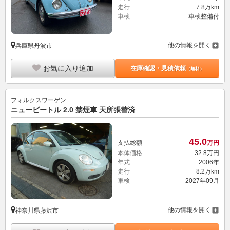
走行
7.8万km
車検
車検整備付
他の情報を開く
兵庫県丹波市
お気に入り追加
在庫確認・見積依頼
（無料）
フォルクスワーゲン
ニュービートル 2.0 禁煙車 天所張替済
45.
0
支払総額
万円
本体価格
32.
8
万円
年式
2006年
走行
8.2万km
車検
2027年09月
他の情報を開く
神奈川県藤沢市