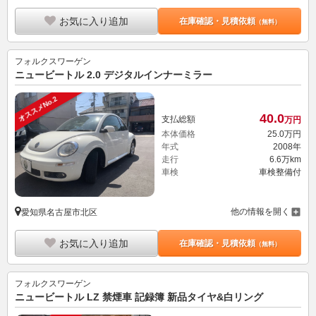
お気に入り追加
在庫確認・見積依頼
（無料）
フォルクスワーゲン
ニュービートル 2.0 デジタルインナーミラー
オススメNo.2
40.
0
支払総額
万円
本体価格
25.
0
万円
年式
2008年
走行
6.6万km
車検
車検整備付
他の情報を開く
愛知県名古屋市北区
お気に入り追加
在庫確認・見積依頼
（無料）
フォルクスワーゲン
ニュービートル LZ 禁煙車 記録簿 新品タイヤ&白リング