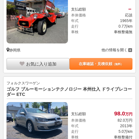
－
支払総額
本体価格
応談
年式
1965年
走行
0.7万km
車検
車検整備無
他の情報を開く
静岡県
お気に入り追加
在庫確認・見積依頼
（無料）
フォルクスワーゲン
ゴルフ ブルーモーションテクノロジー 本州仕入 ドライブレコー
ダー ETC
98.
0
支払総額
万円
本体価格
82.
0
万円
年式
2013年
走行
5.0万km
車検
車検整備付