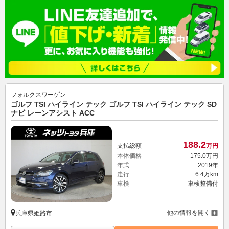
フォルクスワーゲン
ゴルフ TSI ハイライン テック ゴルフ TSI ハイライン テック SD
ナビ レーンアシスト ACC
188.
2
支払総額
万円
本体価格
175.
0
万円
年式
2019年
走行
6.4万km
車検
車検整備付
他の情報を開く
兵庫県姫路市