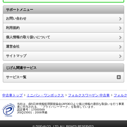
サポートメニュー
お問い合わせ
利用規約
個人情報の取り扱いについて
運営会社
サイトマップ
じげん関連サービス
サービス一覧
中古車トップ
ミニバン・ワンボックス
フォルクスワーゲン 中古車
フォルク
当社は、(財)日本情報処理開発協会(JIPDEC)より個人情報の適切な取扱いを行う事業
者に付与される、「プライバシーマーク」を取得しています。
認定番号：17000569
JISQ15001：2006準拠
© ZIGExN CO., LTD. ALL RIGHTS RESERVED.