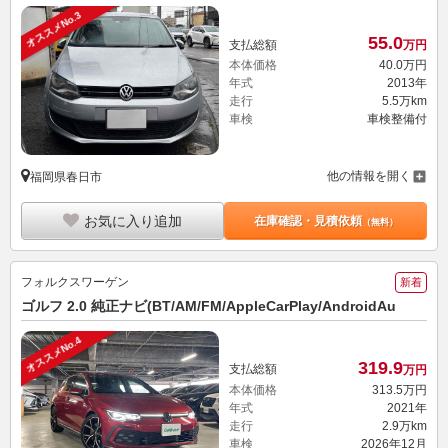
オススメNo.3
55.
0
支払総額
万円
本体価格
40.
0
万円
年式
2013年
走行
5.5万km
車検
車検整備付
他の情報を開く
福岡県春日市
お気に入り追加
在庫確認・見積依頼
（無料）
フォルクスワーゲン
新着
ゴルフ 2.0 純正ナビ(BT/AM/FM/AppleCarPlay/AndroidAu
オススメNo.4
319.
9
支払総額
万円
本体価格
313.
5
万円
年式
2021年
走行
2.9万km
車検
2026年12月