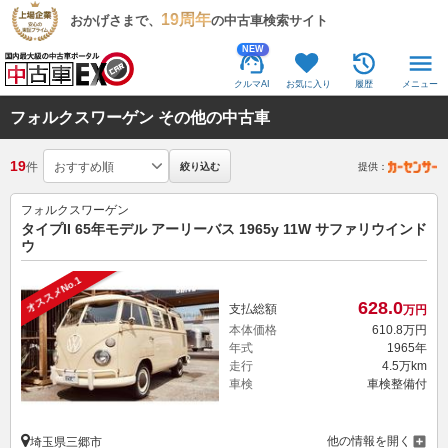
19周年
おかげさまで、
の中古車検索サイト
NEW
クルマAI
お気に入り
履歴
メニュー
フォルクスワーゲン その他の中古車
19
件
絞り込む
提供：
フォルクスワーゲン
タイプII 65年モデル アーリーバス 1965y 11W サファリウインド
ウ
オススメNo.1
628.
0
支払総額
万円
本体価格
610.
8
万円
年式
1965年
走行
4.5万km
車検
車検整備付
他の情報を開く
埼玉県三郷市