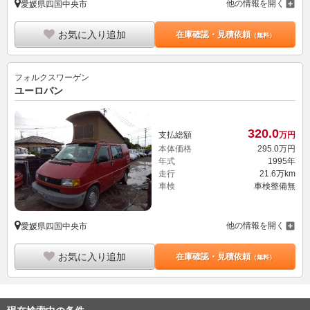
他の情報を開く
愛媛県四国中央市
お気に入り追加
在庫確認・見積依頼
（無料）
フォルクスワーゲン
ユーロバン
320.
0
支払総額
万円
本体価格
295.
0
万円
年式
1995年
走行
21.6万km
車検
車検整備無
他の情報を開く
愛媛県四国中央市
お気に入り追加
在庫確認・見積依頼
（無料）