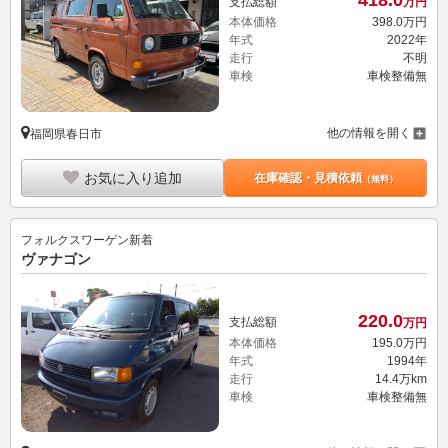
418.
0
支払総額
万円
本体価格
398.
0
万円
年式
2022年
走行
不明
車検
車検整備無
他の情報を開く
福岡県春日市
お気に入り追加
在庫確認・見積依頼
（無料）
フォルクスワーゲン
新着
ヴァナゴン
220.
0
支払総額
万円
本体価格
195.
0
万円
年式
1994年
走行
14.4万km
車検
車検整備無