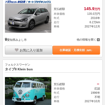
145.
9
支払総額
万円
本体価格
135.
0
万円
年式
2016年
走行
6.2万km
車検
2027年12月
他の情報を開く
愛知県みよし市
お気に入り追加
在庫確認・見積依頼
（無料）
フォルクスワーゲン
タイプII Klein bus
－
支払総額
本体価格
応談
年式
1996年
走行
不明
車検
2027年10月