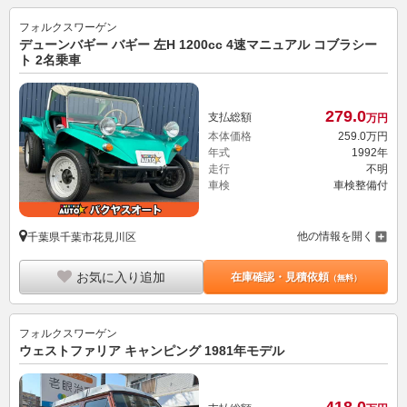
フォルクスワーゲン
デューンバギー バギー 左H 1200cc 4速マニュアル コブラシー
ト 2名乗車
279.
0
支払総額
万円
本体価格
259.
0
万円
年式
1992年
走行
不明
車検
車検整備付
他の情報を開く
千葉県千葉市花見川区
お気に入り追加
在庫確認・見積依頼
（無料）
フォルクスワーゲン
ウェストファリア キャンピング 1981年モデル