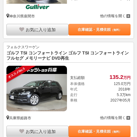
他の情報を開く
神奈川県座間市
お気に入り追加
在庫確認・見積依頼
（無料）
フォルクスワーゲン
ゴルフ TSI コンフォートライン ゴルフ TSI コンフォートライン
フルセグ メモリーナビ DVD再生
オススメNo.5
135.
2
支払総額
万円
本体価格
125.
0
万円
年式
2018年
走行
5.3万km
車検
2027年05月
他の情報を開く
兵庫県姫路市
お気に入り追加
在庫確認・見積依頼
（無料）