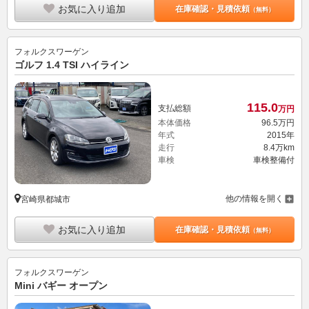
お気に入り追加
在庫確認・見積依頼
（無料）
フォルクスワーゲン
ゴルフ 1.4 TSI ハイライン
115.
0
支払総額
万円
本体価格
96.
5
万円
年式
2015年
走行
8.4万km
車検
車検整備付
他の情報を開く
宮崎県都城市
お気に入り追加
在庫確認・見積依頼
（無料）
フォルクスワーゲン
Mini バギー オープン