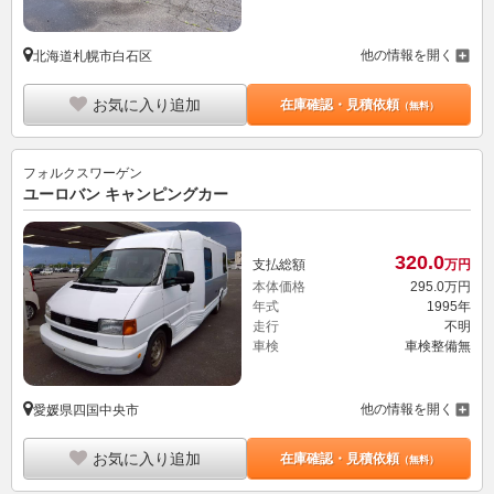
他の情報を開く
北海道札幌市白石区
お気に入り追加
在庫確認・見積依頼
（無料）
フォルクスワーゲン
ユーロバン キャンピングカー
320.
0
支払総額
万円
本体価格
295.
0
万円
年式
1995年
走行
不明
車検
車検整備無
他の情報を開く
愛媛県四国中央市
お気に入り追加
在庫確認・見積依頼
（無料）