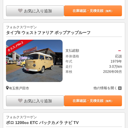
お気に入り追加
在庫確認・見積依頼
（無料）
フォルクスワーゲン
タイプII ウェストファリア ポップアップルーフ
オススメNo.2
－
支払総額
本体価格
応談
年式
1979年
走行
3.0万km
車検
2026年09月
他の情報を開く
埼玉県戸田市
お気に入り追加
在庫確認・見積依頼
（無料）
フォルクスワーゲン
ポロ 1200cc ETC バックカメラ ナビ TV