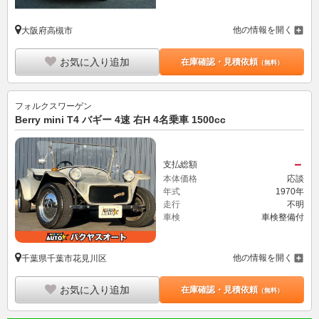
他の情報を開く
大阪府高槻市
お気に入り追加
在庫確認・見積依頼
（無料）
フォルクスワーゲン
Berry mini T4 バギー 4速 右H 4名乗車 1500cc
－
支払総額
本体価格
応談
年式
1970年
走行
不明
車検
車検整備付
他の情報を開く
千葉県千葉市花見川区
お気に入り追加
在庫確認・見積依頼
（無料）