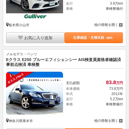
走行
3.9万km
車検
車検整備付
他の情報を開く
栃木県小山市
お気に入り追加
在庫確認・見積依頼
（無料）
メルセデス・ベンツ
Eクラス E250 ブルーエフィシェンシー AIS検査員資格者確認済
事前点検済 車検整
オススメNo.5
83.
8
支払総額
万円
本体価格
73.
8
万円
年式
2012年
走行
5.2万km
車検
車検整備付
他の情報を開く
神奈川県厚木市