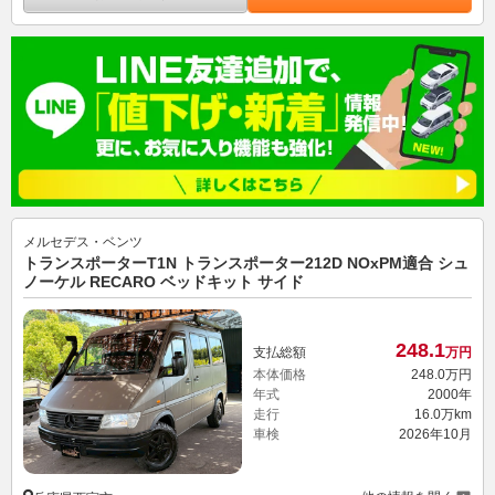
メルセデス・ベンツ
トランスポーターT1N トランスポーター212D NOxPM適合 シュ
ノーケル RECARO ベッドキット サイド
248.
1
支払総額
万円
本体価格
248.
0
万円
年式
2000年
走行
16.0万km
車検
2026年10月