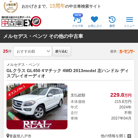
19周年
おかげさまで、
の中古車検索サイト
NEW
クルマAI
お気に入り
履歴
メニュー
メルセデス・ベンツ その他の中古車
25
件
絞り込む
提供：
メルセデス・ベンツ
GLクラス GL450 4マチック 4WD 2013model 左ハンドル ディ
スプレイオーディオ
オススメNo.1
229.
8
支払総額
万円
本体価格
215.
8
万円
年式
2024年
走行
不明
車検
2027年04月
他の情報を開く
青森県八戸市