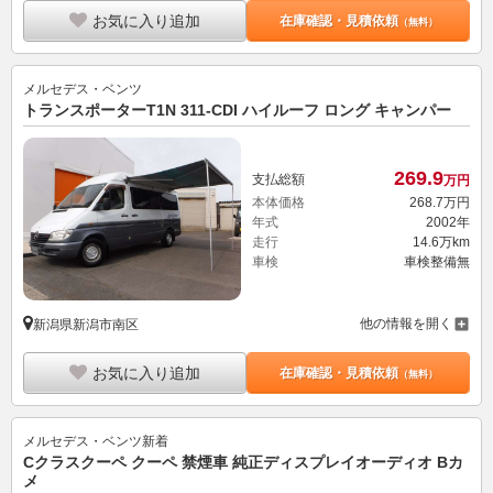
お気に入り追加
在庫確認・見積依頼
（無料）
メルセデス・ベンツ
トランスポーターT1N 311-CDI ハイルーフ ロング キャンパー
269.
9
支払総額
万円
本体価格
268.
7
万円
年式
2002年
走行
14.6万km
車検
車検整備無
他の情報を開く
新潟県新潟市南区
お気に入り追加
在庫確認・見積依頼
（無料）
メルセデス・ベンツ
新着
Cクラスクーペ クーペ 禁煙車 純正ディスプレイオーディオ Bカ
メ