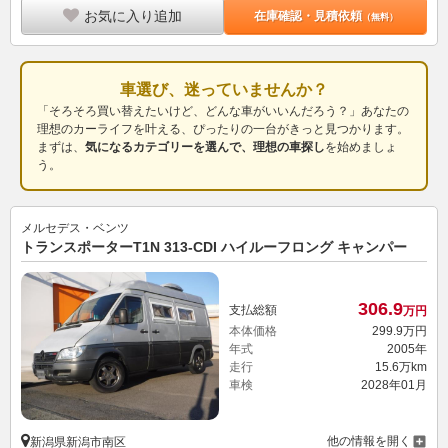
お気に入り追加
在庫確認・見積依頼
（無料）
車選び、迷っていませんか？
「そろそろ買い替えたいけど、どんな車がいいんだろう？」あなたの
理想のカーライフを叶える、ぴったりの一台がきっと見つかります。
まずは、
気になるカテゴリーを選んで、理想の車探し
を始めましょ
う。
メルセデス・ベンツ
トランスポーターT1N 313-CDI ハイルーフロング キャンパー
306.
9
支払総額
万円
本体価格
299.
9
万円
年式
2005年
走行
15.6万km
車検
2028年01月
他の情報を開く
新潟県新潟市南区