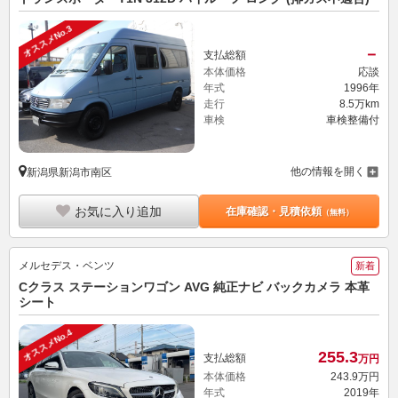
オススメNo.3
－
支払総額
本体価格
応談
年式
1996年
走行
8.5万km
車検
車検整備付
他の情報を開く
新潟県新潟市南区
お気に入り追加
在庫確認・見積依頼
（無料）
メルセデス・ベンツ
新着
Cクラス ステーションワゴン AVG 純正ナビ バックカメラ 本革
シート
オススメNo.4
255.
3
支払総額
万円
本体価格
243.
9
万円
年式
2019年