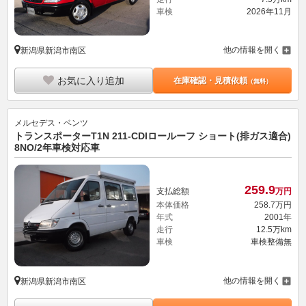
車検
2026年11月
他の情報を開く
新潟県新潟市南区
お気に入り追加
在庫確認・見積依頼
（無料）
メルセデス・ベンツ
トランスポーターT1N 211-CDIロールーフ ショート(排ガス適合)
8NO/2年車検対応車
259.
9
支払総額
万円
本体価格
258.
7
万円
年式
2001年
走行
12.5万km
車検
車検整備無
他の情報を開く
新潟県新潟市南区