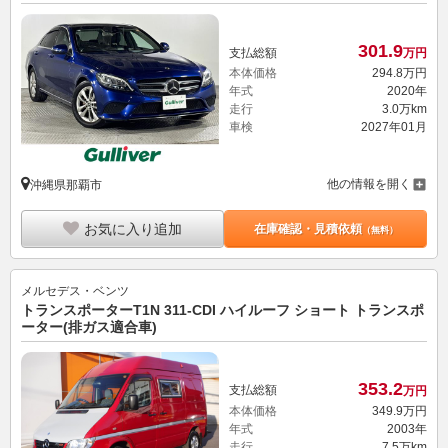
301.
9
支払総額
万円
本体価格
294.
8
万円
年式
2020年
走行
3.0万km
車検
2027年01月
他の情報を開く
沖縄県那覇市
お気に入り追加
在庫確認・見積依頼
（無料）
メルセデス・ベンツ
トランスポーターT1N 311-CDI ハイルーフ ショート トランスポ
ーター(排ガス適合車)
353.
2
支払総額
万円
本体価格
349.
9
万円
年式
2003年
走行
7.5万km