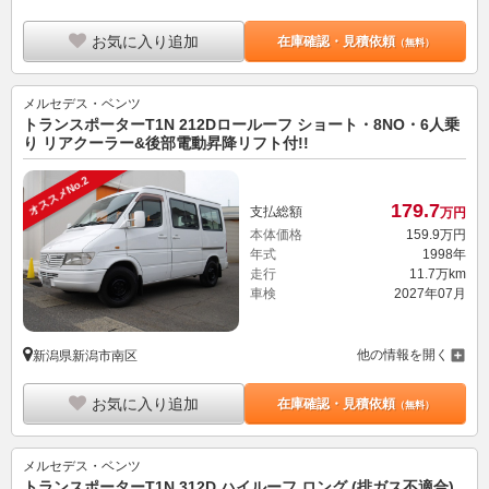
お気に入り追加
在庫確認・見積依頼
（無料）
メルセデス・ベンツ
トランスポーターT1N 212Dロールーフ ショート・8NO・6人乗
り リアクーラー&後部電動昇降リフト付!!
オススメNo.2
179.
7
支払総額
万円
本体価格
159.
9
万円
年式
1998年
走行
11.7万km
車検
2027年07月
他の情報を開く
新潟県新潟市南区
お気に入り追加
在庫確認・見積依頼
（無料）
メルセデス・ベンツ
トランスポーターT1N 312D ハイルーフ ロング (排ガス不適合)