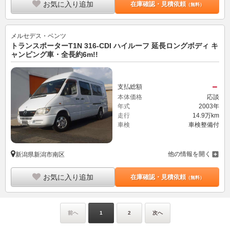
お気に入り追加
在庫確認・見積依頼
（無料）
メルセデス・ベンツ
トランスポーターT1N 316-CDI ハイルーフ 延長ロングボディ キ
ャンピング車・全長約6m!!
－
支払総額
本体価格
応談
年式
2003年
走行
14.9万km
車検
車検整備付
他の情報を開く
新潟県新潟市南区
お気に入り追加
在庫確認・見積依頼
（無料）
前へ
1
2
次へ