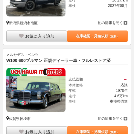
走行
10.2万km
車検
2027年08月
他の情報を開く
新潟県新潟市南区
お気に入り追加
在庫確認・見積依頼
（無料）
メルセデス・ベンツ
W100 600プルマン 正規ディーラー車・フルレストア済
－
支払総額
本体価格
応談
年式
1970年
走行
4.6万km
車検
車検整備無
他の情報を開く
佐賀県神埼市
お気に入り追加
在庫確認・見積依頼
（無料）