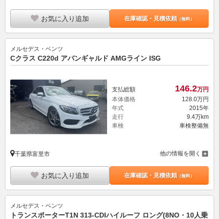
お気に入り追加
在庫確認・見積依頼
（無料）
メルセデス・ベンツ
Cクラス C220d アバンギャルド AMGライン ISG
146.
2
支払総額
万円
本体価格
128.
0
万円
年式
2015年
走行
9.4万km
車検
車検整備無
他の情報を開く
千葉県富里市
お気に入り追加
在庫確認・見積依頼
（無料）
メルセデス・ベンツ
トランスポーターT1N 313-CDIハイルーフ ロング(8NO・10人乗