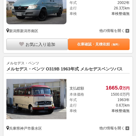
年式
2002年
走行
26.3万km
車検
車検整備無
他の情報を開く
新潟県新潟市南区
お気に入り追加
在庫確認・見積依頼
（無料）
メルセデス・ベンツ
メルセデス・ベンツ O319B 1963年式 メルセデスベンツバス
1665.
0
支払総額
万円
本体価格
1500.
0
万円
年式
1963年
走行
0.6万km
車検
車検整備無
他の情報を開く
兵庫県神戸市垂水区