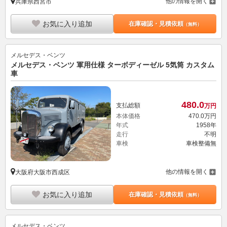
他の情報を開く
兵庫県西宮市
お気に入り追加
在庫確認・見積依頼
（無料）
メルセデス・ベンツ
メルセデス・ベンツ 軍用仕様 ターボディーゼル 5気筒 カスタム
車
480.
0
支払総額
万円
本体価格
470.
0
万円
年式
1958年
走行
不明
車検
車検整備無
他の情報を開く
大阪府大阪市西成区
お気に入り追加
在庫確認・見積依頼
（無料）
メルセデス・ベンツ