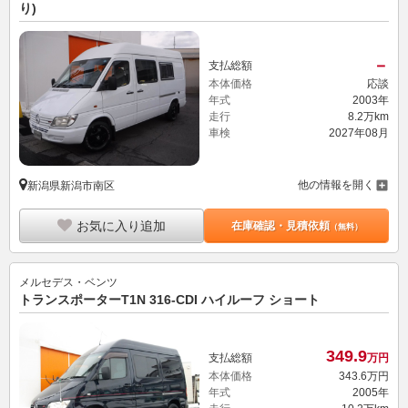
り)
－
支払総額
本体価格
応談
年式
2003年
走行
8.2万km
車検
2027年08月
他の情報を開く
新潟県新潟市南区
お気に入り追加
在庫確認・見積依頼
（無料）
メルセデス・ベンツ
トランスポーターT1N 316-CDI ハイルーフ ショート
349.
9
支払総額
万円
本体価格
343.
6
万円
年式
2005年