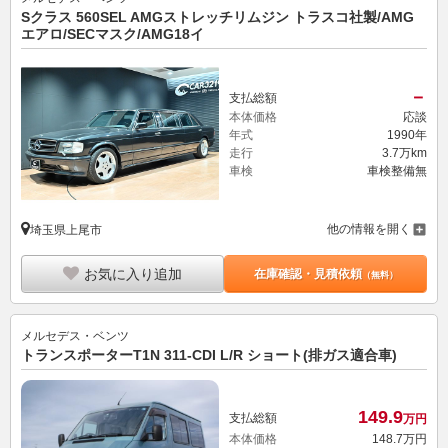
Sクラス 560SEL AMGストレッチリムジン トラスコ社製/AMG
エアロ/SECマスク/AMG18イ
－
支払総額
本体価格
応談
年式
1990年
走行
3.7万km
車検
車検整備無
他の情報を開く
埼玉県上尾市
お気に入り追加
在庫確認・見積依頼
（無料）
メルセデス・ベンツ
トランスポーターT1N 311-CDI L/R ショート(排ガス適合車)
149.
9
支払総額
万円
本体価格
148.
7
万円