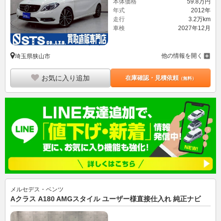
本体価格
59.
8
万円
年式
2012年
走行
3.2万km
車検
2027年12月
他の情報を開く
埼玉県狭山市
お気に入り追加
在庫確認・見積依頼
（無料）
メルセデス・ベンツ
Aクラス A180 AMGスタイル ユーザー様直接仕入れ 純正ナビ