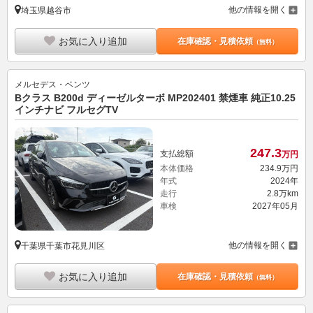
他の情報を開く
埼玉県越谷市
お気に入り追加
在庫確認・見積依頼
（無料）
メルセデス・ベンツ
Bクラス B200d ディーゼルターボ MP202401 禁煙車 純正10.25
インチナビ フルセグTV
247.
3
支払総額
万円
本体価格
234.
9
万円
年式
2024年
走行
2.8万km
車検
2027年05月
他の情報を開く
千葉県千葉市花見川区
お気に入り追加
在庫確認・見積依頼
（無料）