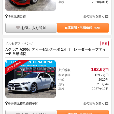
車検
2028年01月
他の情報を開く
埼玉県川口市
お気に入り追加
在庫確認・見積依頼
（無料）
メルセデス・ベンツ
新着
Aクラス A200d ディーゼルターボ 1オ-ナ- レーダーセーフティ
ーP 自動追従
オススメNo.5
182.
6
支払総額
万円
本体価格
169.
7
万円
年式
2020年
走行
2.3万km
車検
2027年12月
他の情報を開く
神奈川県横浜市磯子区