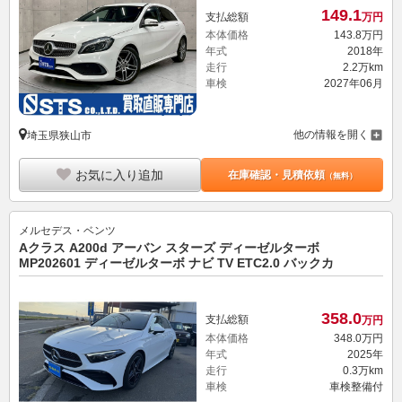
149.
1
支払総額
万円
本体価格
143.
8
万円
年式
2018年
走行
2.2万km
車検
2027年06月
他の情報を開く
埼玉県狭山市
お気に入り追加
在庫確認・見積依頼
（無料）
メルセデス・ベンツ
Aクラス A200d アーバン スターズ ディーゼルターボ
MP202601 ディーゼルターボ ナビ TV ETC2.0 バックカ
358.
0
支払総額
万円
本体価格
348.
0
万円
年式
2025年
走行
0.3万km
車検
車検整備付