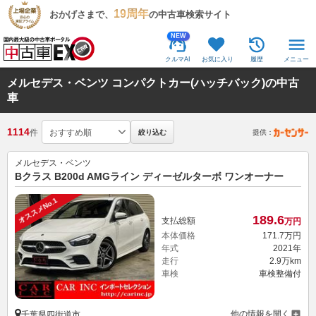
19周年
おかげさまで、
の中古車検索サイト
NEW
クルマAI
お気に入り
履歴
メニュー
メルセデス・ベンツ コンパクトカー(ハッチバック)の中古
車
1114
件
絞り込む
提供：
メルセデス・ベンツ
Bクラス B200d AMGライン ディーゼルターボ ワンオーナー
オススメNo.1
189.
6
支払総額
万円
本体価格
171.
7
万円
年式
2021年
走行
2.9万km
車検
車検整備付
他の情報を開く
千葉県四街道市