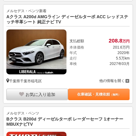
メルセデス・ベンツ
新着
Aクラス A200d AMGライン ディーゼルターボ ACC レッドステ
ッチ半革シート 純正ナビ TV
208.
8
支払総額
万円
本体価格
201.
6
万円
年式
2020年
走行
5.5万km
車検
2027年03月
他の情報を開く
千葉県千葉市稲毛区
お気に入り追加
在庫確認・見積依頼
（無料）
メルセデス・ベンツ
Bクラス B200d ディーゼルターボ レーダーセーフ 1オーナー
MBUXナビTV