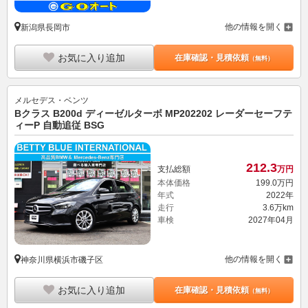
他の情報を開く
新潟県長岡市
お気に入り追加
在庫確認・見積依頼
（無料）
メルセデス・ベンツ
Bクラス B200d ディーゼルターボ MP202202 レーダーセーフテ
ィーP 自動追従 BSG
212.
3
支払総額
万円
本体価格
199.
0
万円
年式
2022年
走行
3.6万km
車検
2027年04月
他の情報を開く
神奈川県横浜市磯子区
お気に入り追加
在庫確認・見積依頼
（無料）