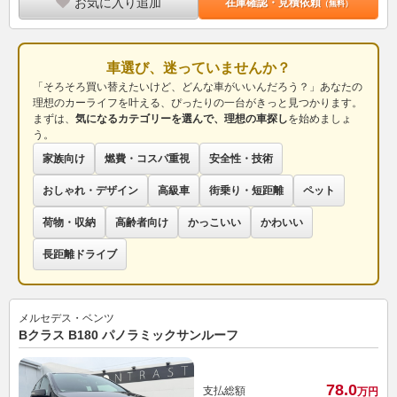
お気に入り追加
在庫確認・見積依頼
（無料）
車選び、迷っていませんか？
「そろそろ買い替えたいけど、どんな車がいいんだろう？」あなたの
理想のカーライフを叶える、ぴったりの一台がきっと見つかります。
まずは、
気になるカテゴリーを選んで、理想の車探し
を始めましょ
う。
家族向け
燃費・コスパ重視
安全性・技術
おしゃれ・デザイン
高級車
街乗り・短距離
ペット
荷物・収納
高齢者向け
かっこいい
かわいい
長距離ドライブ
メルセデス・ベンツ
Bクラス B180 パノラミックサンルーフ
78.
0
支払総額
万円