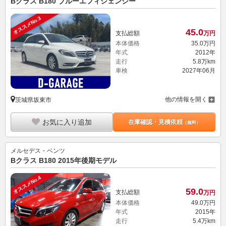
Bクラス B180 ブルーエフィシェンシー
オススメNo.3
45.
0
支払総額
万円
本体価格
35.
0
万円
年式
2012年
走行
5.8万km
車検
2027年06月
他の情報を開く
茨城県坂東市
お気に入り追加
在庫確認・見積依頼
（無料）
メルセデス・ベンツ
Bクラス B180 2015年後期モデル
オススメNo.4
59.
0
支払総額
万円
本体価格
49.
0
万円
年式
2015年
走行
5.4万km