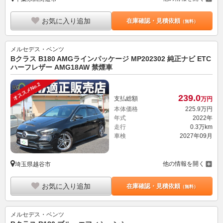
お気に入り追加
在庫確認・見積依頼
（無料）
メルセデス・ベンツ
Bクラス B180 AMGラインパッケージ MP202302 純正ナビ ETC
ハーフレザー AMG18AW 禁煙車
オススメNo.2
239.
0
支払総額
万円
本体価格
225.
9
万円
年式
2022年
走行
0.3万km
車検
2027年09月
他の情報を開く
埼玉県越谷市
お気に入り追加
在庫確認・見積依頼
（無料）
メルセデス・ベンツ