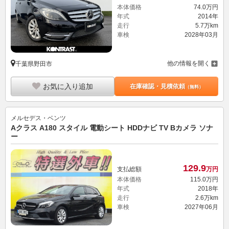
本体価格
74.
0
万円
年式
2014年
走行
5.7万km
車検
2028年03月
他の情報を開く
千葉県野田市
お気に入り追加
在庫確認・見積依頼
（無料）
メルセデス・ベンツ
Aクラス A180 スタイル 電動シート HDDナビ TV Bカメラ ソナ
ー
129.
9
支払総額
万円
本体価格
115.
0
万円
年式
2018年
走行
2.6万km
車検
2027年06月