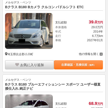
メルセデス・ベンツ
Bクラス B180 Bカメラ クルコン パドルシフト ETC
39.
0
支払総額
万円
本体価格
29.
0
万円
年式
2014年
走行
6.7万km
車検
2027年01月
他の情報を開く
埼玉県比企郡小川町
お気に入り追加
在庫確認・見積依頼
（無料）
メルセデス・ベンツ
Bクラス B180 ブルーエフィシェンシー スポーツ ユーザー様直
接仕入れ 純正ナビ
68.
9
支払総額
万円