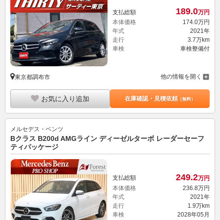
189.
0
支払総額
万円
本体価格
174.
0
万円
年式
2021年
走行
3.7万km
車検
車検整備付
他の情報を開く
東京都調布市
お気に入り追加
在庫確認・見積依頼
（無料）
メルセデス・ベンツ
Bクラス B200d AMGライン ディーゼルターボ レーダーセーフ
ティパッケージ
249.
2
支払総額
万円
本体価格
236.
8
万円
年式
2021年
走行
1.9万km
車検
2028年05月