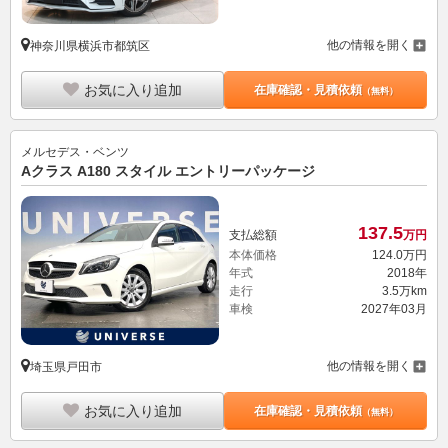
他の情報を開く
神奈川県横浜市都筑区
お気に入り追加
在庫確認・見積依頼
（無料）
メルセデス・ベンツ
Aクラス A180 スタイル エントリーパッケージ
137.
5
支払総額
万円
本体価格
124.
0
万円
年式
2018年
走行
3.5万km
車検
2027年03月
他の情報を開く
埼玉県戸田市
お気に入り追加
在庫確認・見積依頼
（無料）