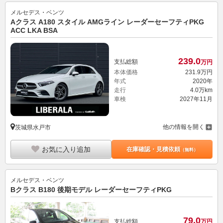
メルセデス・ベンツ
Aクラス A180 スタイル AMGライン レーダーセーフティPKG
ACC LKA BSA
239.
0
支払総額
万円
本体価格
231.
9
万円
年式
2020年
走行
4.0万km
車検
2027年11月
他の情報を開く
茨城県水戸市
お気に入り追加
在庫確認・見積依頼
（無料）
メルセデス・ベンツ
Bクラス B180 後期モデル レーダーセーフティPKG
79.
0
支払総額
万円