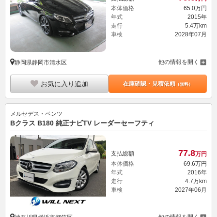
本体価格
65.
0
万円
年式
2015年
走行
5.4万km
車検
2028年07月
他の情報を開く
静岡県静岡市清水区
お気に入り追加
在庫確認・見積依頼
（無料）
メルセデス・ベンツ
Bクラス B180 純正ナビTV レーダーセーフティ
77.
8
支払総額
万円
本体価格
69.
6
万円
年式
2016年
走行
4.7万km
車検
2027年06月