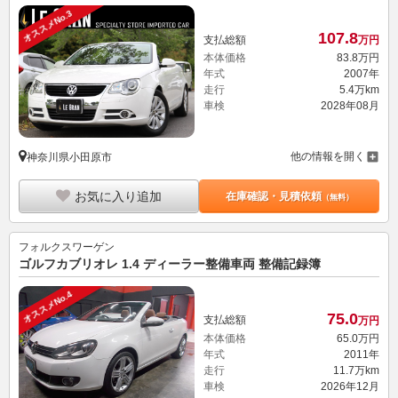
オススメNo.3
107.
8
支払総額
万円
本体価格
83.
8
万円
年式
2007年
走行
5.4万km
車検
2028年08月
他の情報を開く
神奈川県小田原市
お気に入り追加
在庫確認・見積依頼
（無料）
フォルクスワーゲン
ゴルフカブリオレ 1.4 ディーラー整備車両 整備記録簿
オススメNo.4
75.
0
支払総額
万円
本体価格
65.
0
万円
年式
2011年
走行
11.7万km
車検
2026年12月