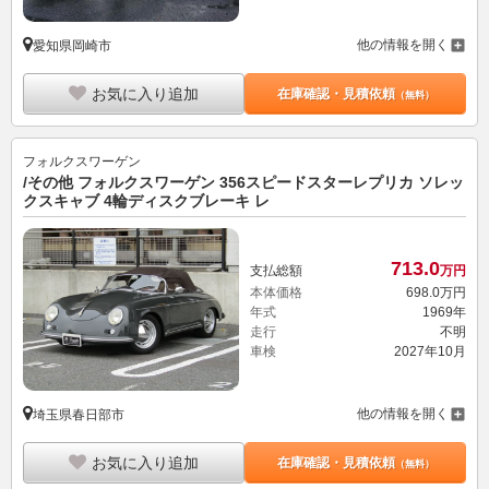
お気に入り追加
在庫確認・見積依頼
（無料）
フォルクスワーゲン
/その他 フォルクスワーゲン 356スピードスターレプリカ ソレッ
クスキャブ 4輪ディスクブレーキ レ
713.
0
支払総額
万円
本体価格
698.
0
万円
年式
1969年
走行
不明
車検
2027年10月
他の情報を開く
埼玉県春日部市
お気に入り追加
在庫確認・見積依頼
（無料）
前へ
1
2
3
次へ