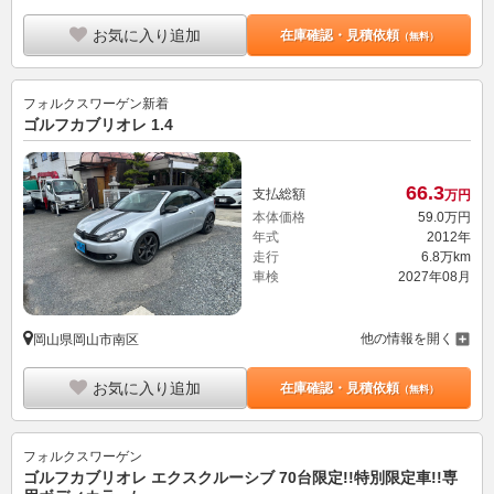
フォルクスワーゲン
新着
ゴルフカブリオレ 1.4
66.
3
支払総額
万円
本体価格
59.
0
万円
年式
2012年
走行
6.8万km
車検
2027年08月
他の情報を開く
岡山県岡山市南区
お気に入り追加
在庫確認・見積依頼
（無料）
フォルクスワーゲン
ゴルフカブリオレ エクスクルーシブ 70台限定!!特別限定車!!専
用ボディカラー/