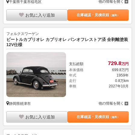
他の情報を開く
千葉県千葉市稲毛区
お気に入り追加
在庫確認・見積依頼
（無料）
フォルクスワーゲン
ビートルカブリオレ カブリオレ パンオフレストア済 全剥離塗装
12V仕様
729.
8
支払総額
万円
本体価格
699.
8
万円
年式
1959年
走行
0.8万km
車検
2027年10月
他の情報を開く
静岡県焼津市
お気に入り追加
在庫確認・見積依頼
（無料）