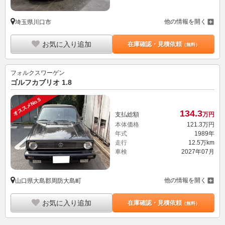
他の情報を開く
埼玉県川口市
お気に入り追加
在庫確認・見積依頼
（無料）
フォルクスワーゲン
ゴルフカブリオ 1.8
オススメNo.5
134.
3
支払総額
万円
本体価格
121.
3
万円
年式
1989年
走行
12.5万km
車検
2027年07月
他の情報を開く
山口県大島郡周防大島町
お気に入り追加
在庫確認・見積依頼
（無料）