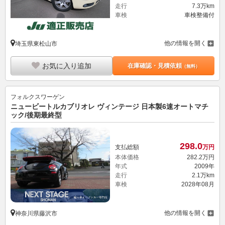
他の情報を開く
埼玉県東松山市
お気に入り追加
在庫確認・見積依頼
（無料）
フォルクスワーゲン
ニュービートルカブリオレ ヴィンテージ 日本製6速オートマチ
ック/後期最終型
298.
0
支払総額
万円
本体価格
282.
2
万円
年式
2009年
走行
2.1万km
車検
2028年08月
他の情報を開く
神奈川県藤沢市
お気に入り追加
在庫確認・見積依頼
（無料）