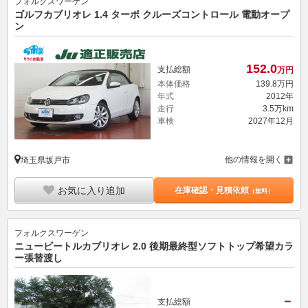
フォルクスワーゲン
ゴルフカブリオレ 1.4 ターボ クルーズコントロール 電動オープ
ン
152.
0
支払総額
万円
本体価格
139.
8
万円
年式
2012年
走行
3.5万km
車検
2027年12月
他の情報を開く
埼玉県坂戸市
お気に入り追加
在庫確認・見積依頼
（無料）
フォルクスワーゲン
ニュービートルカブリオレ 2.0 後期最終型ソフトトップ希望カラ
ー張替渡し
－
支払総額