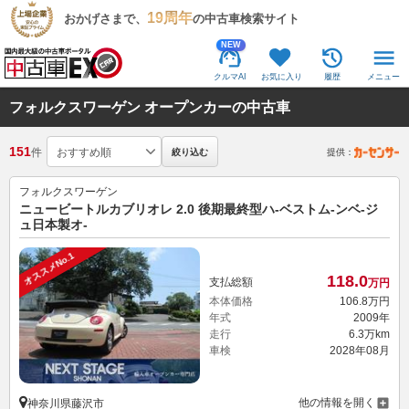
19周年
おかげさまで、
の中古車検索サイト
NEW
クルマAI
お気に入り
履歴
メニュー
フォルクスワーゲン オープンカーの中古車
151
件
絞り込む
提供：
フォルクスワーゲン
ニュービートルカブリオレ 2.0 後期最終型ハ-ベストム-ンベ-ジ
ュ日本製オ-
オススメNo.1
118.
0
支払総額
万円
本体価格
106.
8
万円
年式
2009年
走行
6.3万km
車検
2028年08月
他の情報を開く
神奈川県藤沢市