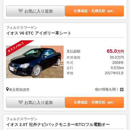
お気に入り追加
在庫確認・見積依頼
（無料）
フォルクスワーゲン
イオス V6 ETC アイボリー革シート
オススメNo.2
65.
0
支払総額
万円
本体価格
50.
0
万円
年式
2008年
走行
9.0万km
車検
2027年01月
他の情報を開く
埼玉県加須市
お気に入り追加
在庫確認・見積依頼
（無料）
フォルクスワーゲン
イオス 2.0T 社外ナビ/バックモニター/ETC/フル電動オー