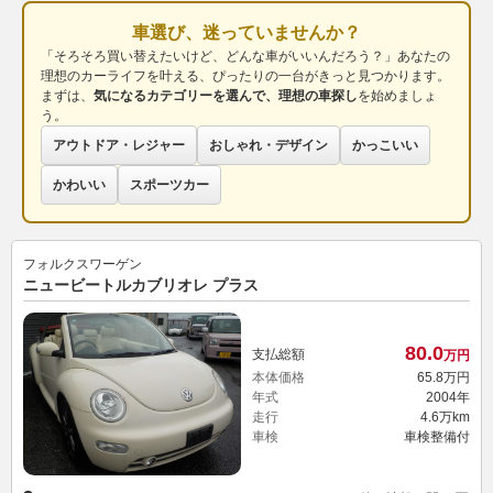
車選び、迷っていませんか？
「そろそろ買い替えたいけど、どんな車がいいんだろう？」あなたの
理想のカーライフを叶える、ぴったりの一台がきっと見つかります。
まずは、
気になるカテゴリーを選んで、理想の車探し
を始めましょ
う。
アウトドア・レジャー
おしゃれ・デザイン
かっこいい
かわいい
スポーツカー
フォルクスワーゲン
ニュービートルカブリオレ プラス
80.
0
支払総額
万円
本体価格
65.
8
万円
年式
2004年
走行
4.6万km
車検
車検整備付