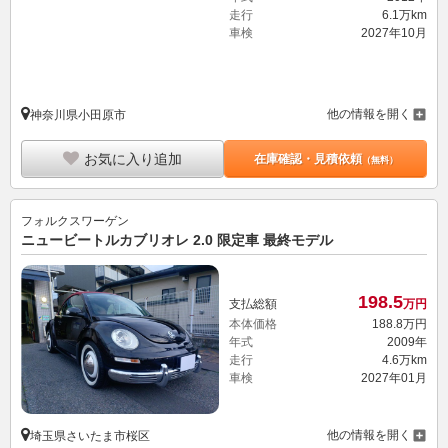
車検
2027年10月
他の情報を開く
神奈川県小田原市
お気に入り追加
在庫確認・見積依頼
（無料）
フォルクスワーゲン
ニュービートルカブリオレ 2.0 限定車 最終モデル
198.
5
支払総額
万円
本体価格
188.
8
万円
年式
2009年
走行
4.6万km
車検
2027年01月
他の情報を開く
埼玉県さいたま市桜区
お気に入り追加
在庫確認・見積依頼
（無料）