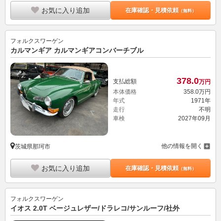
フォルクスワーゲン
カルマンギア カルマンギアコンバーチブル
378.
0
支払総額
万円
本体価格
358.
0
万円
年式
1971年
走行
不明
車検
2027年09月
他の情報を開く
茨城県那珂市
お気に入り追加
在庫確認・見積依頼
（無料）
フォルクスワーゲン
イオス 2.0T ベージュレザー/ドラレコ/サンルーフ/社外
103.
8
支払総額
万円