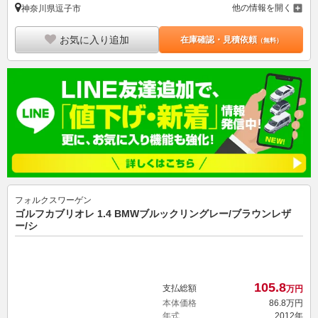
他の情報を開く
神奈川県逗子市
お気に入り追加
在庫確認・見積依頼
（無料）
フォルクスワーゲン
ゴルフカブリオレ 1.4 BMWブルックリングレー/ブラウンレザ
ー/シ
105.
8
支払総額
万円
本体価格
86.
8
万円
年式
2012年
走行
6.1万km