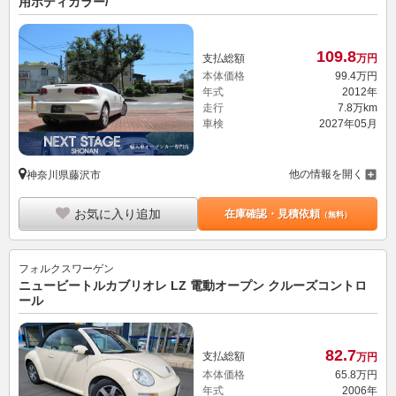
109.
8
支払総額
万円
本体価格
99.
4
万円
年式
2012年
走行
7.8万km
車検
2027年05月
他の情報を開く
神奈川県藤沢市
お気に入り追加
在庫確認・見積依頼
（無料）
フォルクスワーゲン
ニュービートルカブリオレ LZ 電動オープン クルーズコントロ
ール
82.
7
支払総額
万円
本体価格
65.
8
万円
年式
2006年
走行
7.3万km
車検
車検整備付