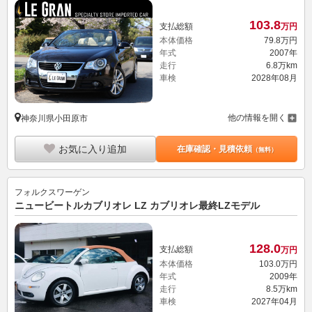
本体価格
79.
8
万円
年式
2007年
走行
6.8万km
車検
2028年08月
他の情報を開く
神奈川県小田原市
お気に入り追加
在庫確認・見積依頼
（無料）
フォルクスワーゲン
ニュービートルカブリオレ LZ カブリオレ最終LZモデル
128.
0
支払総額
万円
本体価格
103.
0
万円
年式
2009年
走行
8.5万km
車検
2027年04月
他の情報を開く
愛知県岡崎市