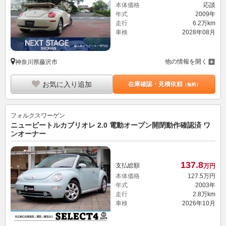
本体価格
応談
年式
2009年
走行
6.2万km
車検
2028年08月
他の情報を開く
神奈川県藤沢市
お気に入り追加
在庫確認・見積依頼
（無料）
フォルクスワーゲン
ニュービートルカブリオレ 2.0 電動オープン開閉動作確認済 ワ
ンオーナー
137.
8
支払総額
万円
本体価格
127.
5
万円
年式
2003年
走行
2.8万km
車検
2026年10月