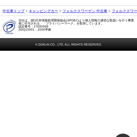
当社は、(財)日本情報処理開発協会(JIPDEC)より個人情報の適切な取扱いを行う事業
者に付与される、「プライバシーマーク」を取得しています。
認定番号：17000569
JISQ15001：2006準拠
© ZIGExN CO., LTD. ALL RIGHTS RESERVED.