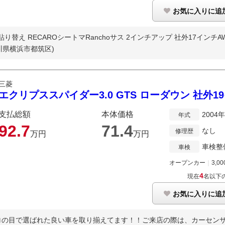
お気に入りに追
り替え RECAROシートマRanchoサス 2インチアップ 社外17インチAWマ
川県横浜市都筑区)
三菱
エクリプススパイダー3.0 GTS ローダウン 社外
支払総額
本体価格
2004
年式
92.
7
71.
4
なし
修理歴
万円
万円
車検整
車検
オープンカー
｜
3,00
4
現在
名以下
お気に入りに追
の目で選ばれた良い車を取り揃えてます！！ご来店の際は、カーセンサー