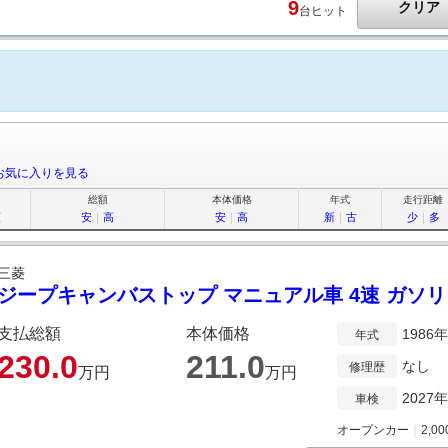
9
クリア
台ヒット
お気に入りを見る
総額
本体価格
年式
走行距離
順
安
｜
高
安
｜
高
新
｜
古
少
｜
多
三菱
ジープキャンバストップ マニュアル車 4速 ガソ
支払総額
本体価格
1986
年式
230.
0
211.
0
なし
修理歴
万円
万円
2027
車検
オープンカー
｜
2,00