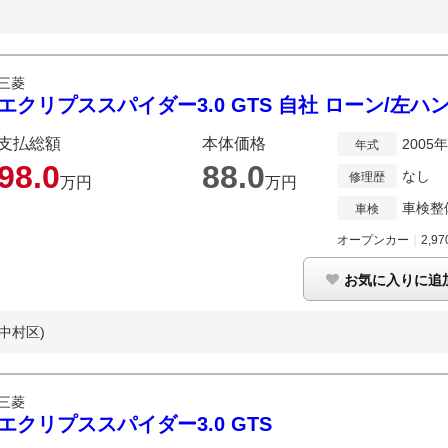
三菱
エクリプススパイダー3.0 GTS 自社 ローン/左
支払総額
本体価格
2005
年式
98.
0
88.
0
なし
修理歴
万円
万円
車検整
車検
オープンカー
｜
2,97
お気に入りに追
中村区)
三菱
エクリプススパイダー3.0 GTS