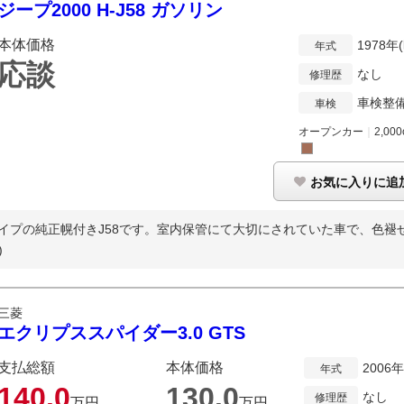
ジープ2000 H-J58 ガソリン
本体価格
1978年
年式
応談
なし
修理歴
車検整
車検
オープンカー
｜
2,000
お気に入りに追
イプの純正幌付きJ58です。室内保管にて大切にされていた車で、色褪せ
)
三菱
エクリプススパイダー3.0 GTS
支払総額
本体価格
2006
年式
140.
0
130.
0
なし
修理歴
万円
万円