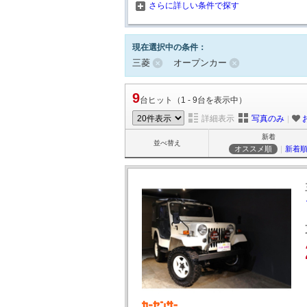
さらに詳しい条件で探す
現在選択中の条件：
三菱
オープンカー
9
台ヒット（1 - 9台を表示中）
詳細表示
写真のみ
｜
新着
並べ替え
オススメ順
｜
新着