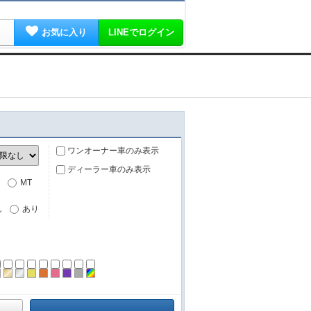
お気に入り
LINEでログイン
ワンオーナー車のみ表示
ディーラー車のみ表示
MT
し
あり
ーン
ラック
ブラウン
ゴールド
シルバー
イエロー
オレンジ
ピンク
パープル
グレー
その他