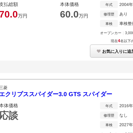
支払総額
本体価格
2004
年式
70.
0
60.
0
あり
修理歴
万円
万円
車検整
車検
オープンカー
｜
3,00
4
現在
名以下
お気に入りに追
三菱
エクリプススパイダー3.0 GTS スパイダー
本体価格
2016
年式
応談
なし
修理歴
2027
車検