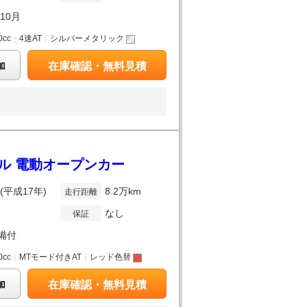
年10月
0cc
｜
4速AT
｜
シルバーメタリック
加
在庫確認・無料見積
ドル 電動オープンカー
年(平成17年)
8.2万km
走行距離
なし
保証
備付
0cc
｜
MTモード付きAT
｜
レッド色替
加
在庫確認・無料見積