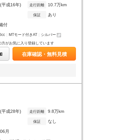
年(平成16年)
10.7万km
走行距離
あり
保証
備付
0cc
｜
MTモード付きAT
｜
シルバー
の方がお気に入り登録しています
加
在庫確認・無料見積
年(平成28年)
9.8万km
走行距離
なし
保証
年06月