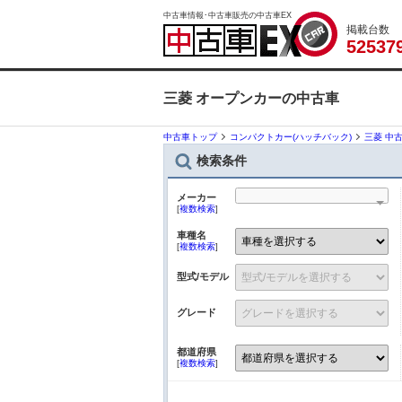
中古車情報･中古車販売の中古車EX
掲載台数
5
2
5
3
7
三菱 オープンカーの中古車
中古車トップ
コンパクトカー(ハッチバック)
三菱 中
検索条件
メーカー
[
複数検索
]
車種名
[
複数検索
]
型式/モデル
グレード
都道府県
[
複数検索
]