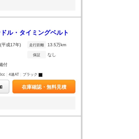
ハンドル・タイミングベルト
年(平成17年)
13.5万km
走行距離
なし
保証
備付
0cc
｜
4速AT
｜
ブラック
加
在庫確認・無料見積