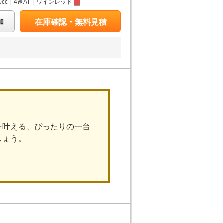
0cc
｜
4速AT
｜
ワインレッド
加
在庫確認・無料見積
を叶える、ぴったりの一台
しょう。