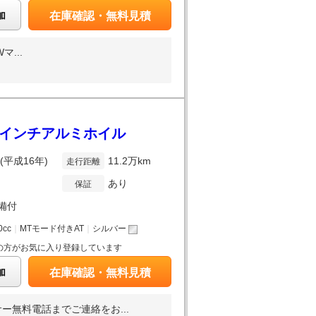
加
在庫確認・無料見積
...
19インチアルミホイル
年(平成16年)
11.2万km
走行距離
あり
保証
備付
0cc
｜
MTモード付きAT
｜
シルバー
の方がお気に入り登録しています
加
在庫確認・無料見積
無料電話までご連絡をお...