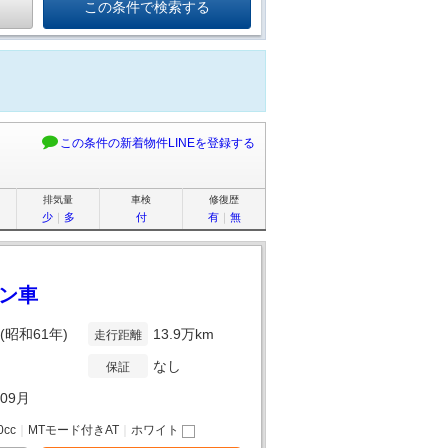
この条件の新着物件LINEを登録する
排気量
車検
修復歴
少
｜
多
付
有
｜
無
リン車
年(昭和61年)
13.9万km
走行距離
なし
保証
年09月
0cc
｜
MTモード付きAT
｜
ホワイト