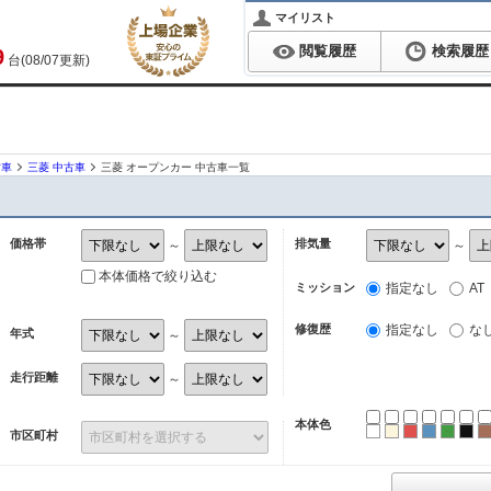
マイリスト
閲覧履歴
検索履歴
9
台(08/07更新)
古車
三菱 中古車
三菱 オープンカー 中古車一覧
価格帯
排気量
～
～
本体価格で絞り込む
ミッション
指定なし
AT
修復歴
指定なし
な
年式
～
走行距離
～
本体色
ホワイト
パール
レッド
ブルー
グリ
ブ
市区町村