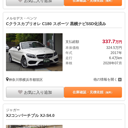
お気に入り追加
在庫確認・見積依頼
（無料）
メルセデス・ベンツ
Cクラスカブリオレ C180 スポーツ 黒幌ナビSSD化済み
337.
7
支払総額
万円
本体価格
324.
5
万円
年式
2017年
走行
6.4万km
車検
2028年07月
他の情報を開く
神奈川県横浜市都筑区
お気に入り追加
在庫確認・見積依頼
（無料）
ジャガー
XJコンバーチブル XJ-S4.0