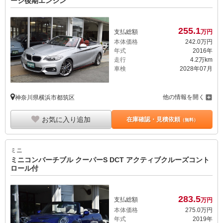
ージ後期エンジン
255.
1
支払総額
万円
本体価格
242.
0
万円
年式
2016年
走行
4.2万km
車検
2028年07月
他の情報を開く
神奈川県横浜市都筑区
お気に入り追加
在庫確認・見積依頼
（無料）
ミニ
ミニコンバーチブル クーパーS DCT アクティブクルーズコント
ロール付
283.
5
支払総額
万円
本体価格
275.
0
万円
年式
2019年