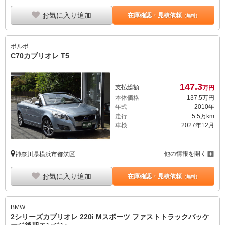
お気に入り追加
在庫確認・見積依頼
（無料）
ボルボ
C70カブリオレ T5
147.
3
支払総額
万円
本体価格
137.
5
万円
年式
2010年
走行
5.5万km
車検
2027年12月
他の情報を開く
神奈川県横浜市都筑区
お気に入り追加
在庫確認・見積依頼
（無料）
BMW
2シリーズカブリオレ 220i Mスポーツ ファストトラックパッケ