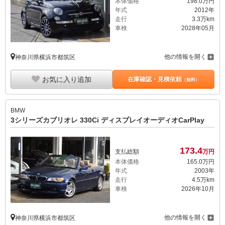
本体価格
198.
0
万円
年式
2012年
走行
3.3万km
車検
2028年05月
他の情報を開く
神奈川県横浜市都筑区
お気に入り追加
在庫確認・見積依頼
（無料）
BMW
3シリーズカブリオレ 330Ci ディスプレイオーディオCarPlay
173.
4
支払総額
万円
本体価格
165.
0
万円
年式
2003年
走行
4.5万km
車検
2026年10月
他の情報を開く
神奈川県横浜市都筑区