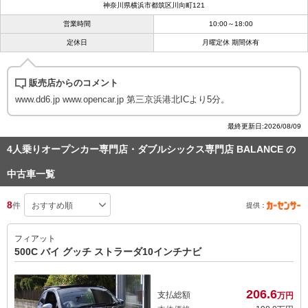
神奈川県横浜市都筑区川向町121
営業時間
10:00～18:00
定休日
月曜定休 期間休有
販売店からのコメント
www.dd6.jp www.opencar.jp 第三京浜港北ICより5分。
最終更新日:2026/08/09
4人乗りオープンカー専門店・ダブルシックス専門店 BALANCE の
中古車一覧
8
件
提供：
フィアット
500C バイ グッチ ストラーダ10インチナビ
206.
6
支払総額
万円