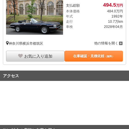
494.
5
支払総額
万円
本体価格
484.
0
万円
年式
1992年
走行
10.7万km
車検
2028年04月
他の情報を開く
神奈川県横浜市都筑区
お気に入り追加
在庫確認・見積依頼
（無料）
アクセス