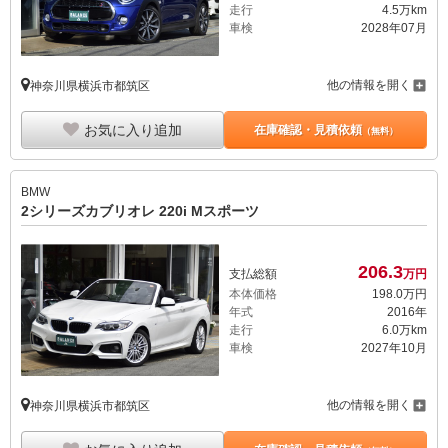
走行
4.5万km
車検
2028年07月
他の情報を開く
神奈川県横浜市都筑区
お気に入り追加
在庫確認・見積依頼
（無料）
BMW
2シリーズカブリオレ 220i Mスポーツ
206.
3
支払総額
万円
本体価格
198.
0
万円
年式
2016年
走行
6.0万km
車検
2027年10月
他の情報を開く
神奈川県横浜市都筑区