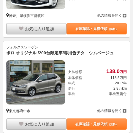
他の情報を開く
神奈川県横浜市都筑区
お気に入り追加
在庫確認・見積依頼
（無料）
フォルクスワーゲン
ポロ オリジナル /200台限定車/専用色チタニウムベージュ
138.
0
支払総額
万円
本体価格
118.
5
万円
年式
2017年
走行
2.8万km
車検
車検整備付
他の情報を開く
東京都府中市
お気に入り追加
在庫確認・見積依頼
（無料）