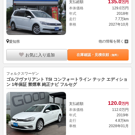
135.
0
支払総額
万円
本体価格
129.
0
万円
年式
2018年
走行
7.7万km
車検
2027年10月
他の情報を開く
愛知県
お気に入り追加
在庫確認・見積依頼
（無料）
フォルクスワーゲン
ゴルフヴァリアント TSI コンフォートライン テック エディショ
ン 1年保証 禁煙車 純正ナビ フルセグ
120.
0
支払総額
万円
本体価格
112.
0
万円
年式
2019年
走行
4.8万km
車検
2028年01月