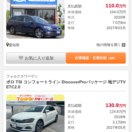
110.
0
支払総額
万円
本体価格
104.
0
万円
年式
2020年
走行
7.0万km
車検
2027年03月
他の情報を開く
愛知県
お気に入り追加
在庫確認・見積依頼
（無料）
フォルクスワーゲン
ポロ TSI コンフォートライン DiscoverProパッケージ 地デジTV
ETC2.0
130.
9
支払総額
万円
本体価格
124.
8
万円
年式
2018年
走行
3.1万km
車検
2027年05月