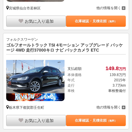
他の情報を開く
宮城県仙台市若林区
お気に入り追加
在庫確認・見積依頼
（無料）
フォルクスワーゲン
ゴルフオールトラック TSI 4モーション アップグレード パッケ
ージ 4WD 走行37000キロ ナビ バックカメラ ETC
149.
8
支払総額
万円
本体価格
139.
8
万円
年式
2015年
走行
3.7万km
車検
車検整備付
他の情報を開く
栃木県下都賀郡壬生町
お気に入り追加
在庫確認・見積依頼
（無料）