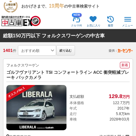
19周年
おかげさまで、
の中古車検索サイト
NEW
クルマAI
お気に入り
履歴
メニュー
総額150万円以下 フォルクスワーゲンの中古車
1401
件
絞り込む
提供：
フォルクスワーゲン
新着
ゴルフヴァリアント TSI コンフォートライン ACC 衝突軽減ブレ
ーキ バックカメラ
オススメNo.1
129.
8
支払総額
万円
本体価格
122.
7
万円
年式
2017年
走行
5.8万km
車検
2028年03月