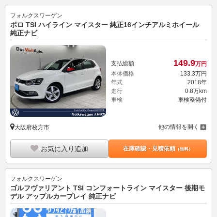
フォルクスワーゲン
ポロ TSI ハイライン マイスター 純正16インチアルミホイール
純正ナビ
149.
9
支払総額
万円
本体価格
133.
3
万円
年式
2018年
走行
0.8万km
車検
車検整備付
他の情報を開く
大阪府枚方市
お気に入り追加
在庫確認・見積依頼
（無料）
フォルクスワーゲン
ゴルフヴァリアント TSI コンフォートライン マイスター 後期モ
デル アップルカープレイ 純正ナビ