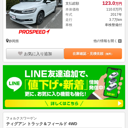
123.
0
支払総額
万円
本体価格
110.
0
万円
年式
2017年
走行
3.7万km
車検
車検整備付
他の情報を開く
静岡県
お気に入り追加
在庫確認・見積依頼
（無料）
フォルクスワーゲン
ティグアン トラック＆フィールド 4WD