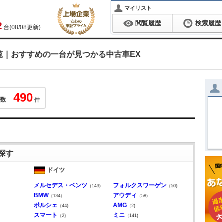
マイリスト
閲覧履歴
検索履歴
2
台(08/08更新)
覧｜おすすめの一台が見つかる中古車EX
490
数
件
探す
ドイツ
メルセデス・ベンツ
フォルクスワーゲン
（143)
（50)
BMW
アウディ
（134)
（58)
ポルシェ
AMG
（44)
（2)
スマート
ミニ
（2)
（141)