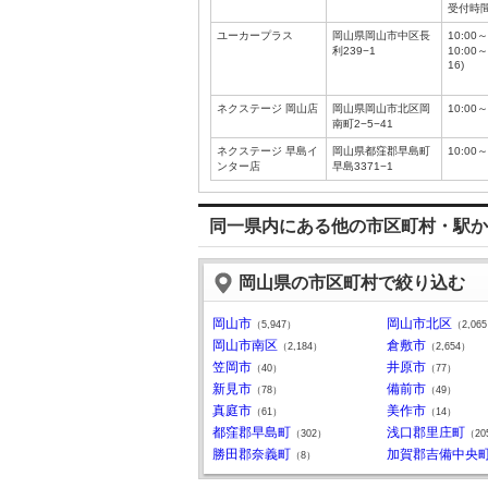
受付時間
ユーカープラス
岡山県岡山市中区長
10:00～
利239−1
10:00～
16)
ネクステージ 岡山店
岡山県岡山市北区岡
10:00～
南町2−5−41
ネクステージ 早島イ
岡山県都窪郡早島町
10:00～
ンター店
早島3371−1
同一県内にある他の市区町村・駅か
岡山県の市区町村で絞り込む
岡山市
岡山市北区
（5,947）
（2,06
岡山市南区
倉敷市
（2,184）
（2,654）
笠岡市
井原市
（40）
（77）
新見市
備前市
（78）
（49）
真庭市
美作市
（61）
（14）
都窪郡早島町
浅口郡里庄町
（302）
（20
勝田郡奈義町
加賀郡吉備中央
（8）