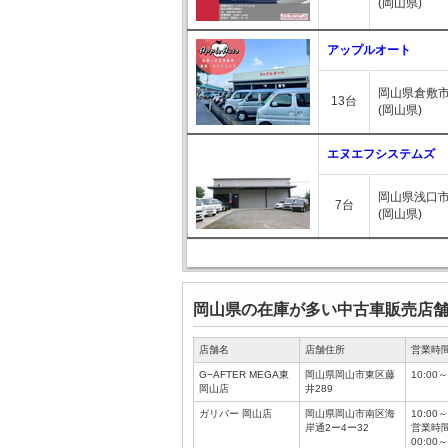
(岡山県)
アップルオート
岡山県倉敷市中
13台
(岡山県)
エヌエフシステムズ
岡山県浅口市
7台
(岡山県)
岡山県の在庫が多い中古車販売店
店舗名
店舗住所
営業時
G−AFTER MEGA東
岡山県岡山市東区藤
10:00～
岡山店
井289
ガリバー 岡山店
岡山県岡山市南区海
10:00
岸通2ー4ー32
営業時間
00:00