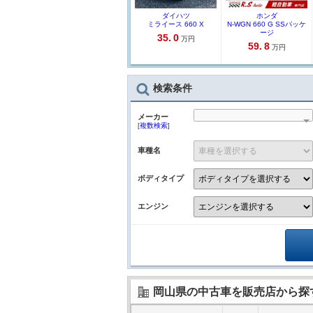
ダイハツ
ホンダ
ミライース 660 X
N-WGN 660 G SSパッケ
ージ
35.
0
万円
59.
8
万円
検索条件
メーカー
[
複数検索
]
車種名
ボディタイプ
エンジン
岡山県の中古車を販売店から探