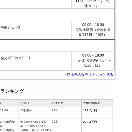
11日～8月16日までお
休みです。
09:00～18:00
畝7−1−43
毎週水曜日（夏季休業
8月11日～16日）
09:00～19:00
金光町下竹1092−1
不定休 お盆8/9（日）～
8/16（日）
岡山県の販売店をもっと見る
舗ランキング
間
定休日
在庫台数
大体の価格帯
419
19:00
年中無休
181.2
万円
292
～20:00(店舗
年末年始も休まず営
220.4
万円
)
業。ご連絡ください
～23:59(電話
⇒0078−6003−241317