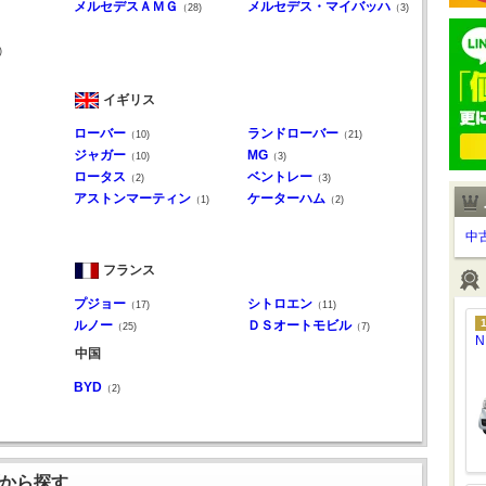
メルセデスＡＭＧ
メルセデス・マイバッハ
（28)
（3)
)
イギリス
ローバー
ランドローバー
（10)
（21)
ジャガー
MG
（10)
（3)
ロータス
ベントレー
（2)
（3)
アストンマーティン
ケーターハム
（1)
（2)
中
フランス
プジョー
シトロエン
（17)
（11)
ルノー
ＤＳオートモビル
（25)
（7)
N
中国
BYD
（2)
から探す