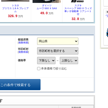
トヨタ
ダイハツ
スズキ
プリウス 1.8 A プレミア
ムーヴ 660 X SAII
スペーシア 660 X ウィズ
ム
車いす移動車 リアシート
49.
0
万円
付
326.
9
万円
32.
8
万円
都道府県
[
複数検索
]
市区町村
[
複数検索
]
～
価格帯
本体価格で絞り込む
す
営業時間