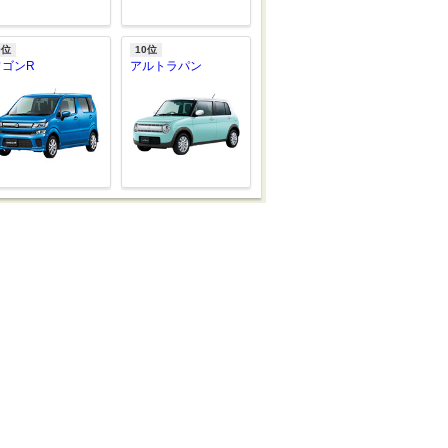
9位
10位
ワゴンR
アルトラパン