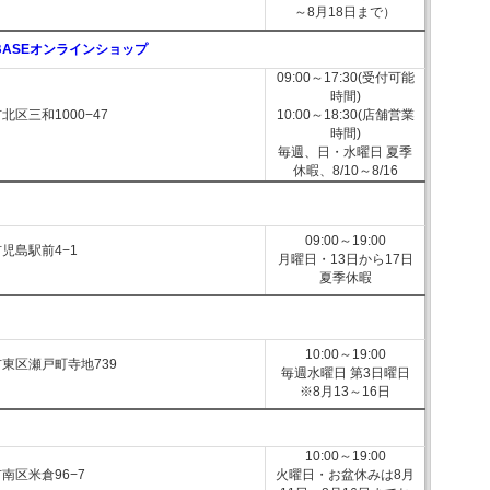
～8月18日まで）
BASEオンラインショップ
09:00～17:30(受付可能
時間)
区三和1000−47
10:00～18:30(店舗営業
時間)
毎週、日・水曜日 夏季
休暇、8/10～8/16
09:00～19:00
児島駅前4−1
月曜日・13日から17日
夏季休暇
10:00～19:00
東区瀬戸町寺地739
毎週水曜日 第3日曜日
※8月13～16日
10:00～19:00
南区米倉96−7
火曜日・お盆休みは8月