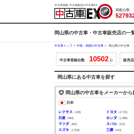
中古車情報･中古車販売の中古車EX
掲載台数
5
2
7
9
3
岡山県の中古車・中古車販売店の一
中古車トップ
中国・四国の中古車
岡山県の中古車
10502
中古車登録台数
台
販売店
岡山県にある中古車を探す
岡山県の中古車をメーカーから
日本
レクサス
トヨタ
（196)
（2,721)
日産
ホンダ
（964)
（1,396)
マツダ
スバル
（461)
（213)
スズキ
三菱
（1,554)
（414)