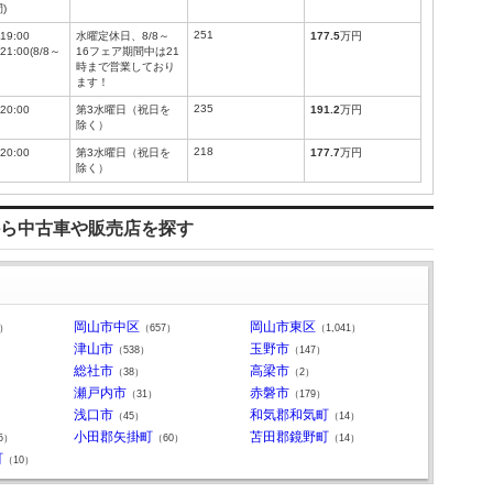
)
251
19:00
水曜定休日、8/8～
177.5
万円
21:00(8/8～
16フェア期間中は21
時まで営業しており
ます！
235
20:00
第3水曜日（祝日を
191.2
万円
除く）
218
20:00
第3水曜日（祝日を
177.7
万円
除く）
ら中古車や販売店を探す
岡山市中区
岡山市東区
5）
（657）
（1,041）
津山市
玉野市
（538）
（147）
総社市
高梁市
（38）
（2）
瀬戸内市
赤磐市
（31）
（179）
浅口市
和気郡和気町
（45）
（14）
小田郡矢掛町
苫田郡鏡野町
5）
（60）
（14）
町
（10）