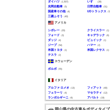
ダイハツ
いすゞ
（1,507)
（28)
光岡自動車
日野自動車
（5)
（31)
国産車その他
UDトラックス
（4)
（5
三菱ふそう
（40)
アメリカ
シボレー
クライスラー
（20)
（1)
フォード
キャデラック
（3)
（6)
ダッジ
ビュイック
（4)
（1)
ジープ
ハマー
（54)
（2)
米国トヨタ
米国レクサス
（1)
（1)
テスラ
（2)
スウェーデン
ボルボ
（55)
イタリア
アルファ ロメオ
フィアット
（13)
（40)
フェラーリ
マセラティ
（4)
（12)
ランボルギーニ
アバルト
（6)
（19)
岡山県の中古車をボディタイプ