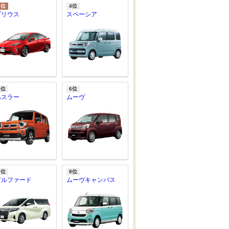
3位
4位
プリウス
スペーシア
5位
6位
ハスラー
ムーヴ
7位
8位
アルファード
ムーヴキャンバス