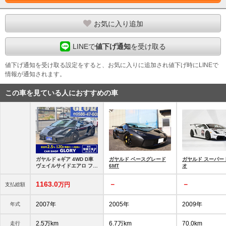
お気に入り追加
LINEで
値下げ通知
を受け取る
値下げ通知を受け取る設定をすると、お気に入りに追加され値下げ時にLINEで
情報が通知されます。
この車を見ている人におすすめの車
ガヤルド eギア 4WD D車
ガヤルド ベースグレード
ガヤルド スーパー
ヴェイルサイドエアロ フォ
6MT
オ
ージドAW
1163.
0
－
－
万円
支払総額
2007年
2005年
2009年
年式
2.5万km
6.7万km
70.0km
走行