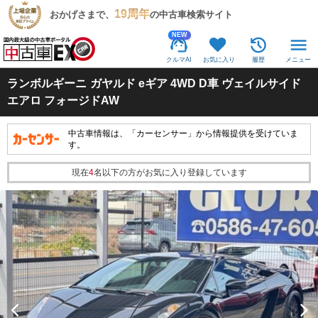
19周年
おかげさまで、
の中古車検索サイト
NEW
クルマAI
お気に入り
履歴
メニュー
ランボルギーニ
ガヤルド eギア 4WD D車 ヴェイルサイド
エアロ フォージドAW
中古車情報は、「カーセンサー」から情報提供を受けていま
す。
現在
4
名以下の方がお気に入り登録しています