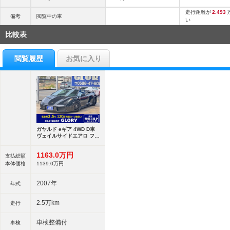
走行距離が
2.493
備考
閲覧中の車
い
比較表
閲覧履歴
お気に入り
ガヤルド eギア 4WD D車
ヴェイルサイドエアロ フォ
ージドAW
1163.
0
万円
支払総額
本体価格
1139.
0
万円
2007年
年式
2.5万km
走行
車検整備付
車検