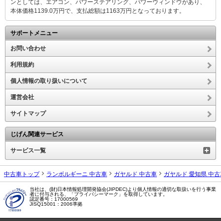
ンとしては、エアコン、パワーステアリング、パワーウィンドウがあり、
本体価格1139.0万円で、支払総額は1163万円となっております。
サポートメニュー
お問い合わせ
利用規約
個人情報の取り扱いについて
運営会社
サイトマップ
じげん関連サービス
サービス一覧
中古車トップ
ランボルギーニ 中古車
ガヤルド 中古車
ガヤルド 愛知県 中古
当社は、(財)日本情報処理開発協会(JIPDEC)より個人情報の適切な取扱いを行う事業
者に付与される、「プライバシーマーク」を取得しています。
認定番号：17000569
JISQ15001：2006準拠