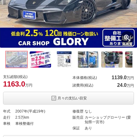
高画質
支払総額(税込)
1139.
0
本体価格(税込)
万円
1163.
0
24.
0
万円
諸費用(税込)
万円
月々の支払い目安
年式
2007年(平成19年)
修復歴
なし
走行
2.5万km
販売店
カーショップグローリー (愛
知県一宮市)
車検
車検整備付
保証
あり