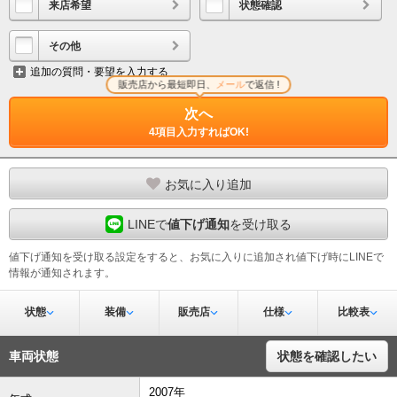
来店希望
状態確認
その他
追加の質問・要望を入力する
販売店から最短即日、
メール
で返信 !
次へ
4項目入力すればOK!
お気に入り追加
LINEで
値下げ通知
を受け取る
値下げ通知を受け取る設定をすると、お気に入りに追加され値下げ時にLINEで
情報が通知されます。
状態
装備
販売店
仕様
比較表
車両状態
状態を確認したい
2007年