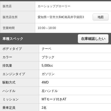
販売店
カーショップグローリー
販売店住所
愛知県一宮市大和町南高井字袋田3
地図
営業時間
10:00～18:00
車種スペック
在庫確認したい
ボディタイプ
クーペ
カラー
ブラック
排気量
5,000cc
エンジンタイプ
ガソリン
駆動方式
4WD
ハンドル
左ハンドル
ミッション
MTモード付きAT
乗車定員
2名