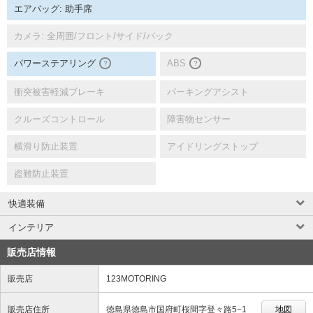
エアバッグ: 助手席
カメラ: 全周囲/フロント/サイド/バック
パワーステアリング
ABS
？
？
衝突被害軽減ブレーキ
パーキングアシスト
クルーズコントロール
障害物センサー
横滑り防止装置
アイドリングストップ
盗難防止装置
快適装備
インテリア
販売店情報
販売店
123MOTORING
販売店住所
徳島県徳島市国府町桜間字登々路5−1
地図