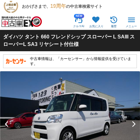
19周年
おかげさまで、
の中古車検索サイト
NEW
クルマAI
お気に入り
履歴
メニュー
ダイハツ
タント 660 フレンドシップ スローパー L SAIII ス
ローパーL SA3 リヤシート付仕様
中古車情報は、「カーセンサー」から情報提供を受けていま
す。