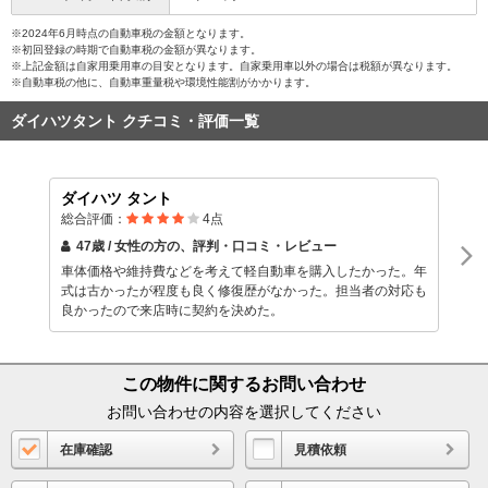
※2024年6月時点の自動車税の金額となります。
※初回登録の時期で自動車税の金額が異なります。
※上記金額は自家用乗用車の目安となります。自家乗用車以外の場合は税額が異なります。
※自動車税の他に、自動車重量税や環境性能割がかかります。
ダイハツタント クチコミ・評価一覧
ダイハツ タント
総合評価：
4
点
47歳 / 女性
の方の、評判・口コミ・レビュー
車体価格や維持費などを考えて軽自動車を購入したかった。年
式は古かったが程度も良く修復歴がなかった。担当者の対応も
良かったので来店時に契約を決めた。
この物件に関するお問い合わせ
お問い合わせの内容を選択してください
在庫確認
見積依頼