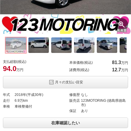
高画質
支払総額(税込)
81.
3
本体価格(税込)
万円
94.
0
12.
7
万円
諸費用(税込)
万円
月々の支払い目安
年式
2018年(平成30年)
修復歴
なし
走行
6.9万km
販売店
123MOTORING (徳島県徳島
市)
車検
車検整備付
保証
あり
在庫確認したい