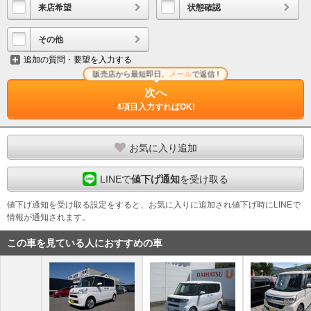
来店希望
状態確認
その他
追加の質問・要望を入力する
販売店から最短即日、
メール
で返信 !
次へ
4項目入力すればOK!
お気に入り追加
LINEで
値下げ通知
を受け取る
値下げ通知を受け取る設定をすると、お気に入りに追加され値下げ時にLINEで
情報が通知されます。
この車を見ている人におすすめの車