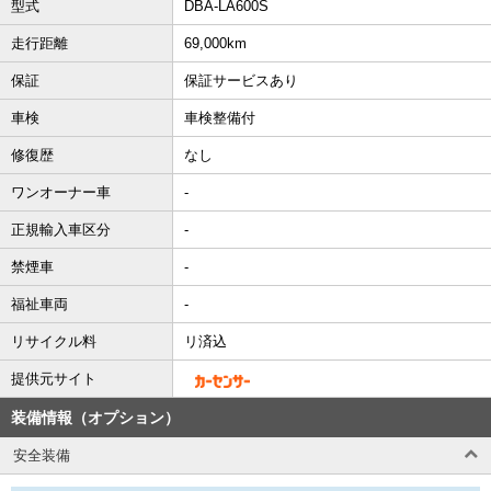
型式
DBA-LA600S
走行距離
69,000km
保証
保証サービスあり
車検
車検整備付
修復歴
なし
ワンオーナー車
-
正規輸入車区分
-
禁煙車
-
福祉車両
-
リサイクル料
リ済込
提供元サイト
装備情報（オプション）
安全装備