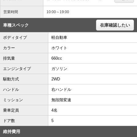
営業時間
10:00～19:00
車種スペック
在庫確認したい
ボディタイプ
軽自動車
カラー
ホワイト
排気量
660cc
エンジンタイプ
ガソリン
駆動方式
2WD
ハンドル
右ハンドル
ミッション
無段階変速
乗車定員
4名
ドア数
5
維持費用