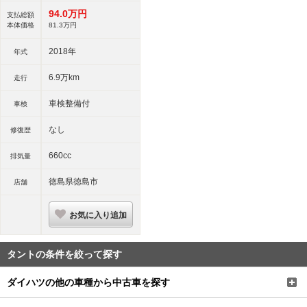
仕様
94.
0
万円
支払総額
本体価格
81.
3
万円
2018年
年式
6.9万km
走行
車検整備付
車検
なし
修復歴
660cc
排気量
徳島県徳島市
店舗
お気に入り追加
タントの条件を絞って探す
ダイハツの他の車種から中古車を探す