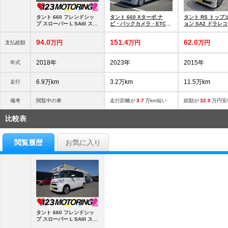
タント 660 フレンドシッ
タント 660 Xターボ ナ
タント RS トップ
プ スローパー L SAIII スロ
ビ・バックカメラ・ETC・
ョン SA2 ドラレコ
ーパーL SA3 リヤシート付
ドライブレコ
仕様
94.
0
151.
4
62.
0
万円
万円
万円
支払総額
2018年
2023年
2015年
年式
6.9万km
3.2万km
11.5万km
走行
備考
閲覧中の車
走行距離が
3.7
万km短い
総額が
32.0
万円安
比較表
閲覧履歴
お気に入り
タント 660 フレンドシッ
プ スローパー L SAIII スロ
ーパーL SA3 リヤシート付