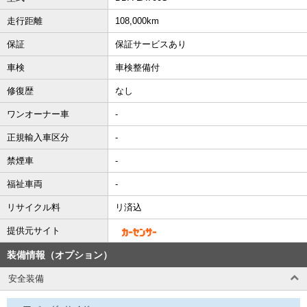
走行距離
108,000km
保証
保証サービスあり
車検
車検整備付
修復歴
なし
ワンオーナー車
-
正規輸入車区分
-
禁煙車
-
福祉車両
-
リサイクル料
リ済込
提供元サイト
装備情報（オプション）
安全装備