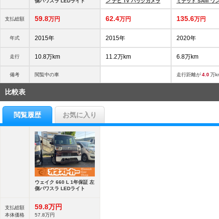
側パワスラ LEDライト
ン ナビ TV バックカメラ
ミテッド SAIII 
ー ターボ ナビ パ
ニ
59.
8
62.
4
135.
6
万円
万円
万円
支払総額
2015年
2015年
2020年
年式
10.8万km
11.2万km
6.8万km
走行
備考
閲覧中の車
走行距離が
4.0
万k
比較表
閲覧履歴
お気に入り
ウェイク 660 L 1年保証 左
側パワスラ LEDライト
59.
8
万円
支払総額
本体価格
57.
8
万円