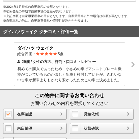
※2024年6月時点の自動車税の金額となります。
※初回登録の時期で自動車税の金額が異なります。
※上記金額は自家用乗用車の目安となります。自家乗用車以外の場合は税額が異なります。
※自動車税の他に、自動車重量税や環境性能割がかかります。
ダイハツウェイク クチコミ・評価一覧
ダイハツ ウェイク
総合評価：
5
点
29歳 / 女性
の方の、評判・口コミ・レビュー
初めての購入であったため、小さめの車でアシストブレーキ機
能がついているものがほしく新車も検討していたが、きれいな
中古車が新車よりもかなり安かったためこの車に決めました。
この物件に関するお問い合わせ
お問い合わせの内容を選択してください
在庫確認
見積依頼
来店希望
状態確認