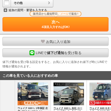
その他
追加の質問・要望を入力する
販売店から最短即日、
メール
で返信 !
次へ
4項目入力すればOK!
お気に入り追加
LINEで
値下げ通知
を受け取る
値下げ通知を受け取る設定をすると、お気に入りに追加され値下げ時にLINEで
情報が通知されます。
この車を見ている人におすすめの車
ウェイク 660 L 1年保証 左
ウェイク 660 L 自社 ロー
ウェイク 660 Gタ