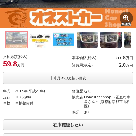
高画質
支払総額(税込)
57.
8
本体価格(税込)
万円
59.
8
2.
0
万円
諸費用(税込)
万円
月々の支払い目安
年式
2015年(平成27年)
修復歴
なし
走行
10.8万km
販売店
Honest car shop ～正直な車
屋さん～ (京都府京都市山科
車検
車検整備付
区)
保証
あり
在庫確認したい