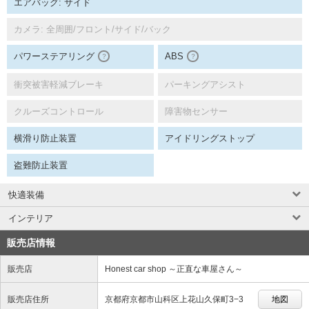
エアバッグ: サイド
カメラ: 全周囲/フロント/サイド/バック
パワーステアリング
ABS
？
？
衝突被害軽減ブレーキ
パーキングアシスト
クルーズコントロール
障害物センサー
横滑り防止装置
アイドリングストップ
盗難防止装置
快適装備
インテリア
販売店情報
販売店
Honest car shop ～正直な車屋さん～
販売店住所
京都府京都市山科区上花山久保町3−3
地図