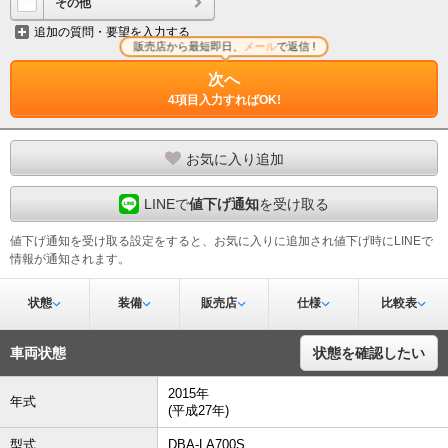
その他
追加の質問・要望を入力する
販売店から最短即日、
メール
で返信 !
次へ
4項目入力すればOK!
お気に入り追加
LINEで
値下げ通知
を受け取る
値下げ通知を受け取る設定をすると、お気に入りに追加され値下げ時にLINEで
情報が通知されます。
状態
装備
販売店
仕様
比較表
車両状態
状態を確認したい
2015年
年式
(平成27年)
型式
DBA-LA700S