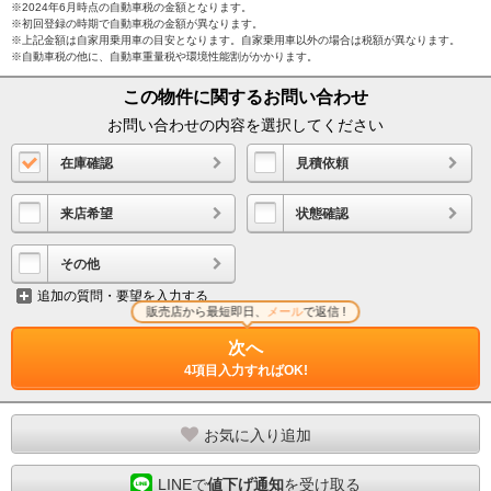
※2024年6月時点の自動車税の金額となります。
※初回登録の時期で自動車税の金額が異なります。
※上記金額は自家用乗用車の目安となります。自家乗用車以外の場合は税額が異なります。
※自動車税の他に、自動車重量税や環境性能割がかかります。
この物件に関するお問い合わせ
お問い合わせの内容を選択してください
在庫確認
見積依頼
来店希望
状態確認
その他
追加の質問・要望を入力する
販売店から最短即日、
メール
で返信 !
次へ
4項目入力すればOK!
お気に入り追加
LINEで
値下げ通知
を受け取る