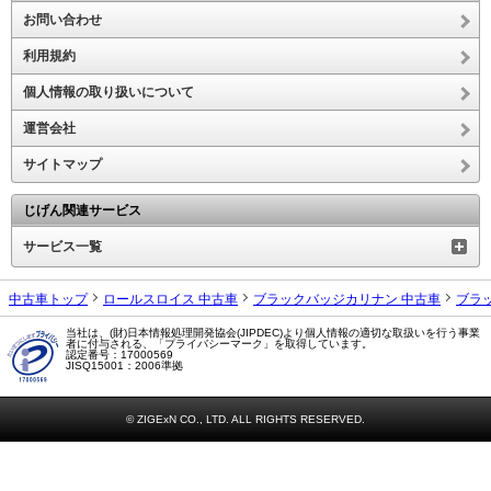
お問い合わせ
利用規約
個人情報の取り扱いについて
運営会社
サイトマップ
じげん関連サービス
サービス一覧
中古車トップ
ロールスロイス 中古車
ブラックバッジカリナン 中古車
ブラ
当社は、(財)日本情報処理開発協会(JIPDEC)より個人情報の適切な取扱いを行う事業
者に付与される、「プライバシーマーク」を取得しています。
認定番号：17000569
JISQ15001：2006準拠
© ZIGExN CO., LTD. ALL RIGHTS RESERVED.