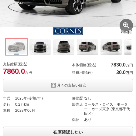
高画質
支払総額(税込)
7830.
0
本体価格(税込)
万円
7860.
0
30.
0
万円
諸費用(税込)
万円
月々の支払い目安
年式
2025年(令和7年)
修復歴
なし
走行
0.2万km
販売店
ロールス・ロイス・モータ
ー・カーズ東京 (東京都千代
車検
2028年06月
田区)
保証
あり
在庫確認したい