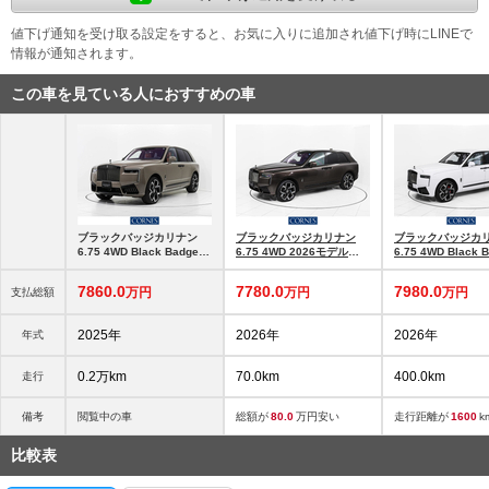
値下げ通知を受け取る設定をすると、お気に入りに追加され値下げ時にLINEで
情報が通知されます。
この車を見ている人におすすめの車
ブラックバッジカリナン
ブラックバッジカリナン
ブラックバッジカ
6.75 4WD Black Badge
6.75 4WD 2026モデル
6.75 4WD Black 
Cullinan Series2
Black Badge Cullinan
Cullinan Series2
Series2
7860.
0
7780.
0
7980.
0
万円
万円
万円
支払総額
2025年
2026年
2026年
年式
0.2万km
70.0km
400.0km
走行
備考
閲覧中の車
総額が
80.0
万円安い
走行距離が
1600
k
比較表