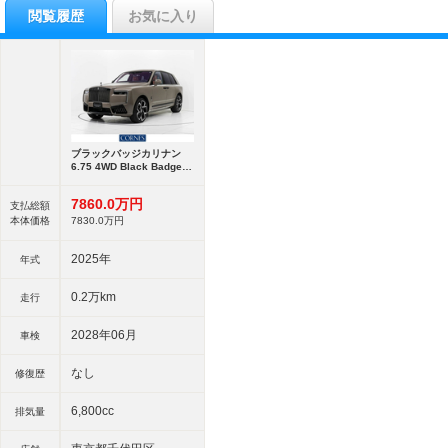
閲覧履歴
お気に入り
ブラックバッジカリナン
6.75 4WD Black Badge
Cullinan Series2
7860.
0
万円
支払総額
本体価格
7830.
0
万円
2025年
年式
0.2万km
走行
2028年06月
車検
なし
修復歴
6,800cc
排気量