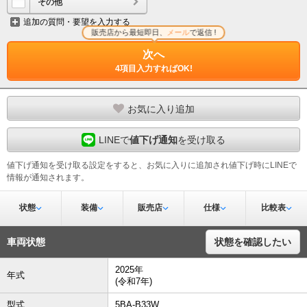
その他
追加の質問・要望を入力する
販売店から最短即日、
メール
で返信 !
次へ
4項目入力すればOK!
お気に入り追加
LINEで
値下げ通知
を受け取る
値下げ通知を受け取る設定をすると、お気に入りに追加され値下げ時にLINEで
情報が通知されます。
状態
装備
販売店
仕様
比較表
車両状態
状態を確認したい
2025年
年式
(令和7年)
型式
5BA-B33W