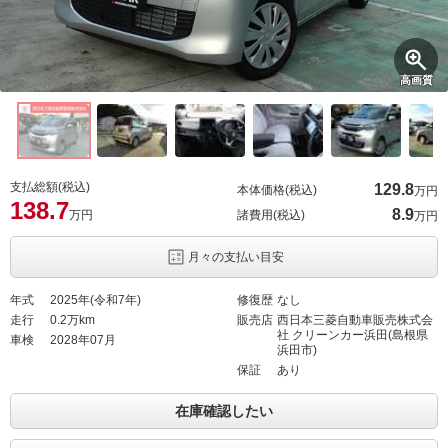
高画質
支払総額(税込)
129.
8
本体価格(税込)
万円
138.
7
8.
9
万円
諸費用(税込)
万円
月々の支払い目安
年式
2025年(令和7年)
修復歴
なし
走行
0.2万km
販売店
西日本三菱自動車販売株式会
社 クリーンカー浜田(島根県
車検
2028年07月
浜田市)
保証
あり
在庫確認したい