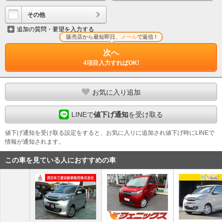
その他
追加の質問・要望を入力する
販売店から最短即日、
メール
で返信 !
次へ
4項目入力すればOK!
お気に入り追加
LINEで
値下げ通知
を受け取る
値下げ通知を受け取る設定をすると、お気に入りに追加され値下げ時にLINEで
情報が通知されます。
この車を見ている人におすすめの車