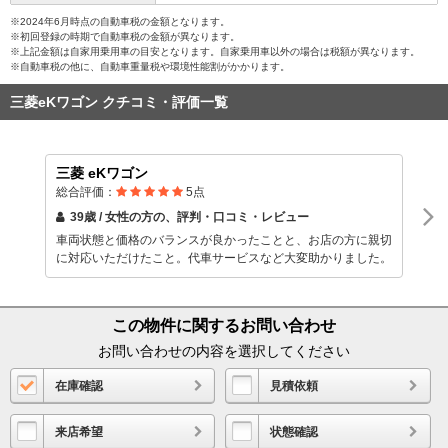
※2024年6月時点の自動車税の金額となります。
※初回登録の時期で自動車税の金額が異なります。
※上記金額は自家用乗用車の目安となります。自家乗用車以外の場合は税額が異なります。
※自動車税の他に、自動車重量税や環境性能割がかかります。
三菱eKワゴン クチコミ・評価一覧
三菱 eKワゴン
総合評価：
5
点
39歳 / 女性
の方の、評判・口コミ・レビュー
車両状態と価格のバランスが良かったことと、お店の方に親切
に対応いただけたこと。代車サービスなど大変助かりました。
この物件に関するお問い合わせ
お問い合わせの内容を選択してください
在庫確認
見積依頼
来店希望
状態確認