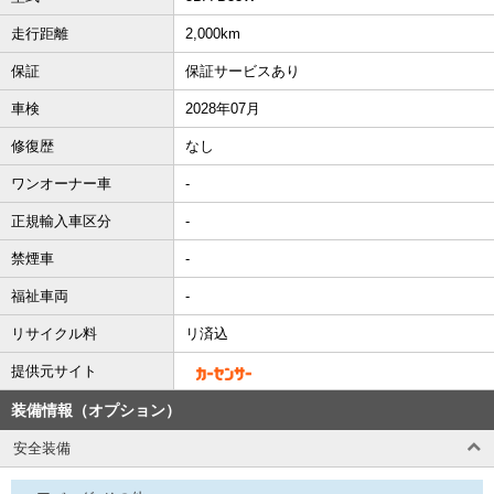
走行距離
2,000km
保証
保証サービスあり
車検
2028年07月
修復歴
なし
ワンオーナー車
-
正規輸入車区分
-
禁煙車
-
福祉車両
-
リサイクル料
リ済込
提供元サイト
装備情報（オプション）
安全装備