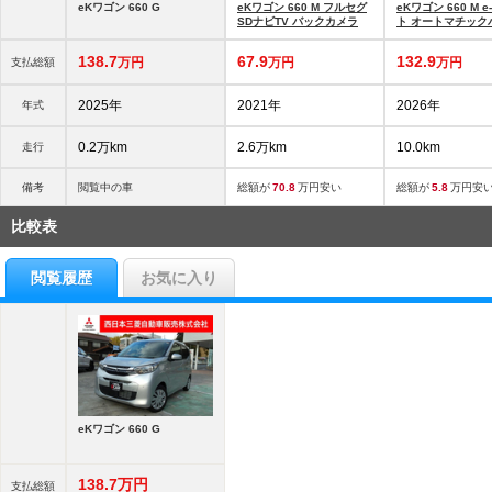
eKワゴン 660 G
eKワゴン 660 M フルセグ
eKワゴン 660 M 
SDナビTV バックカメラ
ト オートマチック
ム
138.
7
67.
9
132.
9
万円
万円
万円
支払総額
2025年
2021年
2026年
年式
0.2万km
2.6万km
10.0km
走行
備考
閲覧中の車
総額が
70.8
万円安い
総額が
5.8
万円安
比較表
閲覧履歴
お気に入り
eKワゴン 660 G
138.
7
万円
支払総額