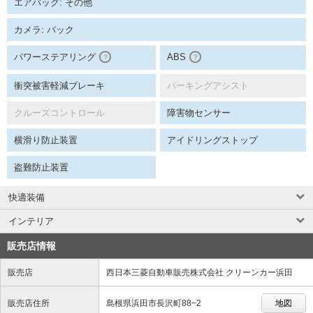
エアバッグ: その他
カメラ: バック
パワーステアリング
ABS
？
？
衝突被害軽減ブレーキ
パーキングアシスト
クルーズコントロール
障害物センサー
横滑り防止装置
アイドリングストップ
盗難防止装置
快適装備
インテリア
販売店情報
販売店
西日本三菱自動車販売株式会社 クリーンカー浜田
販売店住所
島根県浜田市長沢町88−2
地図