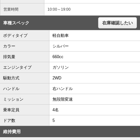
営業時間
10:00～19:00
車種スペック
在庫確認したい
ボディタイプ
軽自動車
カラー
シルバー
排気量
660cc
エンジンタイプ
ガソリン
駆動方式
2WD
ハンドル
右ハンドル
ミッション
無段階変速
乗車定員
4名
ドア数
5
維持費用