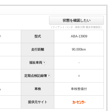
（フィアット パンダ - 神奈川県 横浜市都筑区）
年
型式
ABA-13909
走行距離
90,000km
福祉車両
-
？
定期点検記録簿
○
？
込
車検
車検整備付
提供元サイト