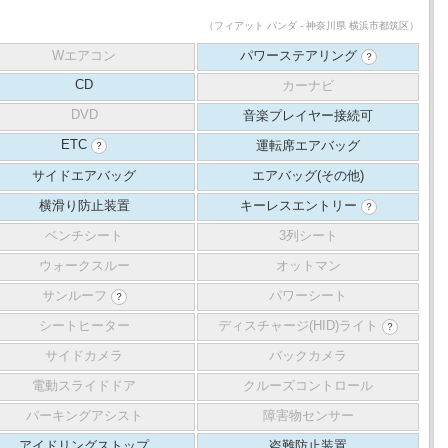
（フィアット パンダ - 神奈川県 横浜市都筑区）
Wエアコン
パワーステアリング
？
CD
カーナビ
DVD
音楽プレイヤー接続可
ETC
運転席エアバッグ
？
サイドエアバッグ
エアバッグ(その他)
横滑り防止装置
キーレスエントリー
？
ベンチシート
3列シート
ウォークスルー
オットマン
サンルーフ
パワーシート
？
シートヒーター
ディスチャージ(HID)ライト
？
サイドカメラ
バックカメラ
電動スライドドア
クルーズコントロール
パーキングアシスト
障害物センサー
アイドリングストップ
盗難防止装置