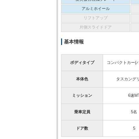
アルミホイール
リフトアップ
片側スライドドア
基本情報
ボディタイプ
コンパクトカー(
本体色
タスカング
ミッション
6速M
乗車定員
5名
ドア数
5