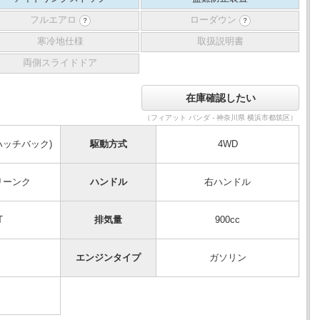
フルエアロ
ローダウン
？
？
寒冷地仕様
取扱説明書
両側スライドドア
（フィアット パンダ - 神奈川県 横浜市都筑区）
ハッチバック)
駆動方式
4WD
リーンク
ハンドル
右ハンドル
T
排気量
900cc
エンジンタイプ
ガソリン