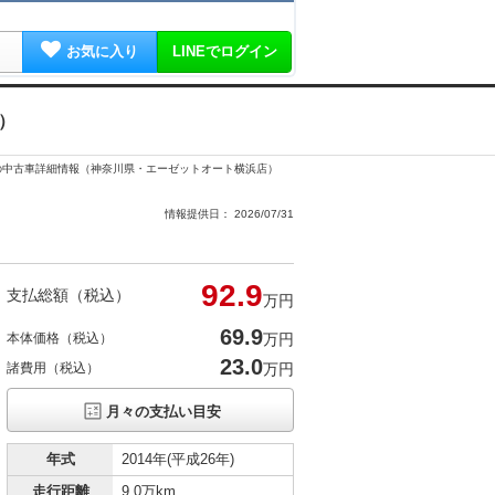
お気に入り
LINEでログイン
）
ュアルの中古車詳細情報（神奈川県・エーゼットオート横浜店）
情報提供日： 2026/07/31
92.
9
支払総額（税込）
万円
69.
9
本体価格（税込）
万円
23.0
諸費用（税込）
万円
月々の支払い目安
年式
2014年(平成26年)
走行距離
9.0万km