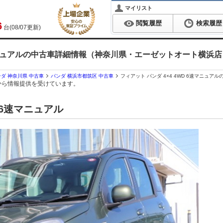
マイリスト
閲覧履歴
検索履歴
6
台(08/07更新)
6速マニュアルの中古車詳細情報（神奈川県・エーゼットオート横浜店
ダ 神奈川県 中古車
パンダ 横浜市都筑区 中古車
フィアット パンダ 4×4 4WD 6速マニ
から情報提供を受けています。
D 6速マニュアル