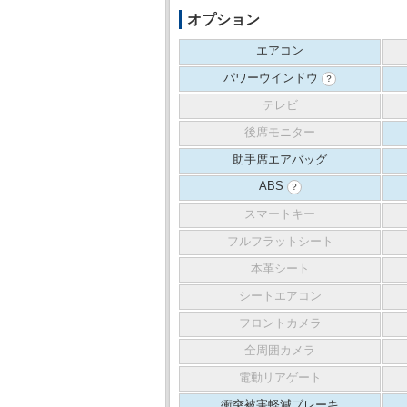
オプション
エアコン
パワーウインドウ
？
テレビ
後席モニター
助手席エアバッグ
ABS
？
スマートキー
フルフラットシート
本革シート
シートエアコン
フロントカメラ
全周囲カメラ
電動リアゲート
衝突被害軽減ブレーキ