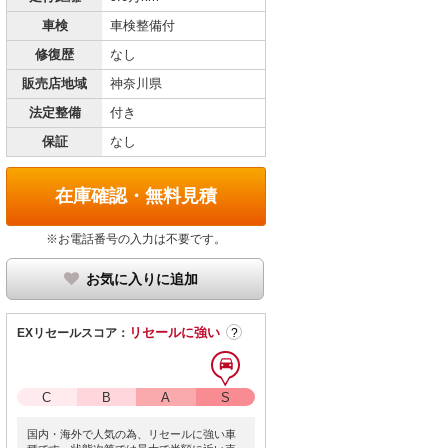
車検
車検整備付
修復歴
なし
販売店地域
神奈川県
法定整備
付き
保証
なし
在庫確認・無料見積
※お電話番号の入力は不要です。
お気に入りに追加
リセールに強い
EXリセールスコア：
?
C
B
A
S
国内・海外で人気の為、リセールに強い車