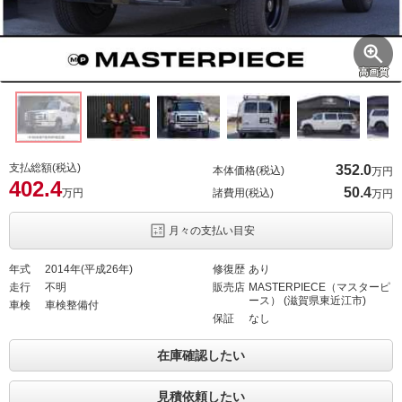
高画質
支払総額(税込)
352.
0
本体価格(税込)
万円
402.
4
50.
4
万円
諸費用(税込)
万円
月々の支払い目安
年式
2014年(平成26年)
修復歴
あり
走行
不明
販売店
MASTERPIECE（マスターピ
ース） (滋賀県東近江市)
車検
車検整備付
保証
なし
在庫確認したい
見積依頼したい