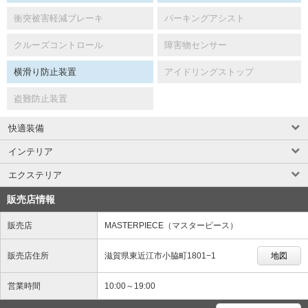
衝突被害軽減ブレーキ
パーキングアシスト
クルーズコントロール
障害物センサー
横滑り防止装置
アイドリングストップ
盗難防止装置
快適装備
インテリア
エクステリア
販売店情報
販売店
MASTERPIECE（マスターピース）
販売店住所
滋賀県東近江市小脇町1801−1
地図
営業時間
10:00～19:00