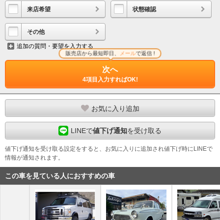
来店希望
状態確認
その他
追加の質問・要望を入力する
販売店から最短即日、
メール
で返信 !
次へ
4項目入力すればOK!
お気に入り追加
LINEで
値下げ通知
を受け取る
値下げ通知を受け取る設定をすると、お気に入りに追加され値下げ時にLINEで
情報が通知されます。
この車を見ている人におすすめの車