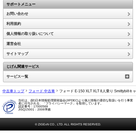
サポートメニュー
お問い合わせ
利用規約
個人情報の取り扱いについて
運営会社
サイトマップ
じげん関連サービス
サービス一覧
中古車トップ
フォード 中古車
フォード E-150 XLT XLT 8人乗り Smit
当社は、(財)日本情報処理開発協会(JIPDEC)より個人情報の適切な取扱いを行う事業
者に付与される、「プライバシーマーク」を取得しています。
認定番号：17000569
JISQ15001：2006準拠
© ZIGExN CO., LTD. ALL RIGHTS RESERVED.