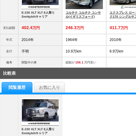
E-150 XLT XLT 8人乗り
コルチナ コルチナ コンサ
エクスプレス ロー
Smittybiltキャリア
ル(イギリスフォード)
ク170 シングルサ
フエアコン 発電機
402.
4
246.
3
411.
7
万円
万円
万円
支払総額
2014年
1964年
2010年
年式
不明
10.9万km
6.9万km
走行
備考
閲覧中の車
総額が
156.1
万円安い
比較表
閲覧履歴
お気に入り
E-150 XLT XLT 8人乗り
Smittybiltキャリア