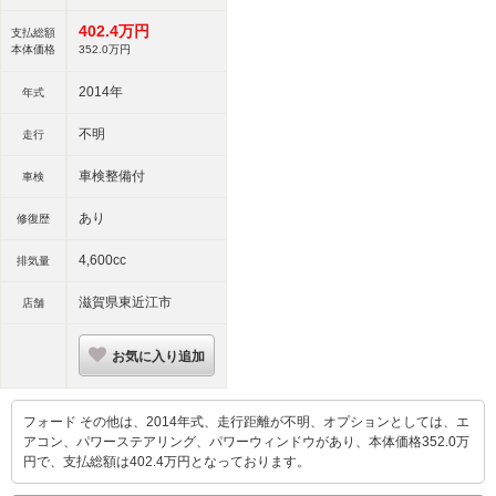
402.
4
万円
支払総額
本体価格
352.
0
万円
2014年
年式
不明
走行
車検整備付
車検
あり
修復歴
4,600cc
排気量
滋賀県東近江市
店舗
お気に入り追加
フォード その他は、2014年式、走行距離が不明、オプションとしては、エ
アコン、パワーステアリング、パワーウィンドウがあり、本体価格352.0万
円で、支払総額は402.4万円となっております。