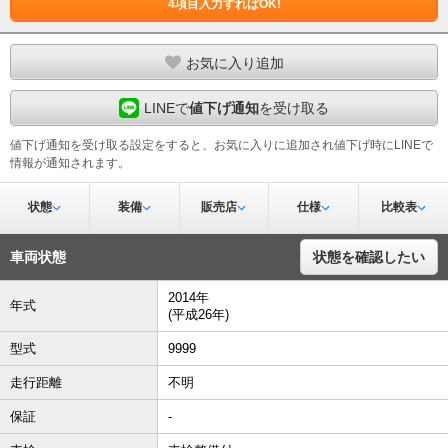
4項目入力すればOK!
お気に入り追加
LINEで
値下げ通知
を受け取る
値下げ通知を受け取る設定をすると、お気に入りに追加され値下げ時にLINEで
情報が通知されます。
状態
装備
販売店
仕様
比較表
車両状態
状態を確認したい
2014年
年式
(平成26年)
型式
9999
走行距離
不明
保証
-