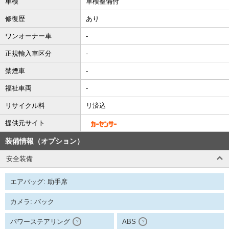
車検
車検整備付
修復歴
あり
ワンオーナー車
-
正規輸入車区分
-
禁煙車
-
福祉車両
-
リサイクル料
リ済込
提供元サイト
装備情報（オプション）
安全装備
エアバッグ: 助手席
カメラ: バック
パワーステアリング
ABS
？
？