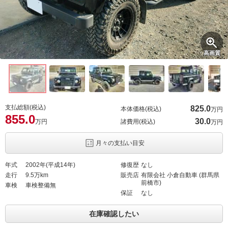
高画質
支払総額(税込)
825.
0
本体価格(税込)
万円
855.
0
30.
0
万円
諸費用(税込)
万円
月々の支払い目安
年式
2002年(平成14年)
修復歴
なし
走行
9.5万km
販売店
有限会社 小倉自動車 (群馬県
前橋市)
車検
車検整備無
保証
なし
在庫確認したい