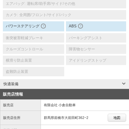
エアバッグ: 運転席/助手席/サイド/その他
カメラ: 全周囲/フロント/サイド/バック
パワーステアリング
ABS
？
？
衝突被害軽減ブレーキ
パーキングアシスト
クルーズコントロール
障害物センサー
横滑り防止装置
アイドリングストップ
盗難防止装置
快適装備
販売店情報
販売店
有限会社 小倉自動車
販売店住所
群馬県前橋市大前田町362−2
地図