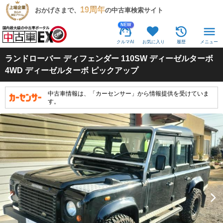
19周年
おかげさまで、
の中古車検索サイト
NEW
クルマAI
お気に入り
履歴
メニュー
ランドローバー
ディフェンダー 110SW ディーゼルターボ
4WD ディーゼルターボ ピックアップ
中古車情報は、「カーセンサー」から情報提供を受けていま
す。