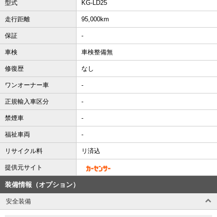
型式
KG-LD25
走行距離
95,000km
保証
-
車検
車検整備無
修復歴
なし
ワンオーナー車
-
正規輸入車区分
-
禁煙車
-
福祉車両
-
リサイクル料
リ済込
提供元サイト
装備情報（オプション）
安全装備