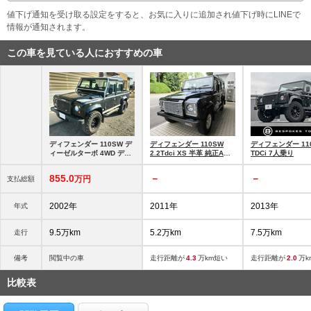
値下げ通知を受け取る設定をすると、お気に入りに追加され値下げ時にLINEで
情報が通知されます。
この車を見ている人におすすめの車
ディフェンダー 110SW デ
ディフェンダー 110SW
ディフェンダー 110
ィーゼルターボ 4WD ディ
2.2Tdci XS 半革 純正AW 7
TDCi 7人乗り
ーゼルターボ ピックアップ
人乗り 後期最終
2.2TdciPUMA
855.
0
－
－
万円
支払総額
2002年
2011年
2013年
年式
9.5万km
5.2万km
7.5万km
走行
備考
閲覧中の車
走行距離が
4.3
万km短い
走行距離が
2.0
万k
比較表