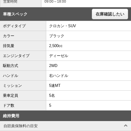
営業時間
09:00～18:00
車種スペック
在庫確認したい
ボディタイプ
クロカン・SUV
カラー
ブラック
排気量
2,500cc
エンジンタイプ
ディーゼル
駆動方式
2WD
ハンドル
右ハンドル
ミッション
5速MT
乗車定員
5名
ドア数
5
維持費用
自賠責保険料の目安