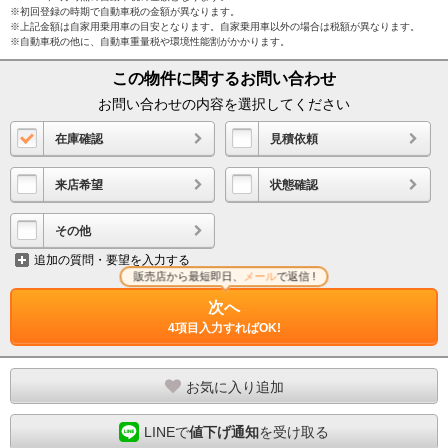
※初回登録の時期で自動車税の金額が異なります。
※上記金額は自家用乗用車の目安となります。自家乗用車以外の場合は税額が異なります。
※自動車税の他に、自動車重量税や環境性能割がかかります。
この物件に関するお問い合わせ
お問い合わせの内容を選択してください
在庫確認
見積依頼
来店希望
状態確認
その他
追加の質問・要望を入力する
販売店から最短即日、
メール
で返信 !
次へ
4項目入力すればOK!
お気に入り追加
LINEで
値下げ通知
を受け取る