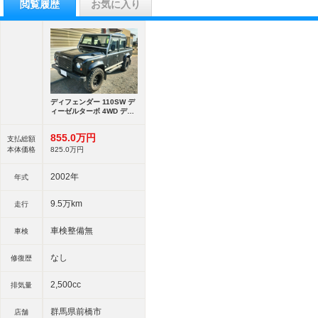
閲覧履歴
お気に入り
ディフェンダー 110SW デ
ィーゼルターボ 4WD ディ
ーゼルターボ ピックアップ
855.
0
万円
支払総額
本体価格
825.
0
万円
2002年
年式
9.5万km
走行
車検整備無
車検
なし
修復歴
2,500cc
排気量
群馬県前橋市
店舗