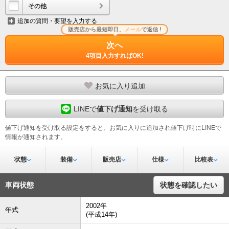
その他
追加の質問・要望を入力する
販売店から最短即日、
メール
で返信 !
次へ
4項目入力すればOK!
お気に入り追加
LINEで
値下げ通知
を受け取る
値下げ通知を受け取る設定をすると、お気に入りに追加され値下げ時にLINEで
情報が通知されます。
状態
装備
販売店
仕様
比較表
車両状態
状態を確認したい
2002年
年式
(平成14年)