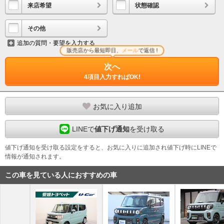
来店希望
状態確認
その他
追加の質問・要望を入力する
販売店から最短即日、
メール
で返信 !
次へ
4項目入力すればOK!
お気に入り追加
LINEで
値下げ通知
を受け取る
値下げ通知を受け取る設定をすると、お気に入りに追加され値下げ時にLINEで
情報が通知されます。
この車を見ている人におすすめの車