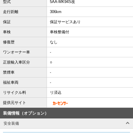
型式
5AA-MK94S改
走行距離
306km
保証
保証サービスあり
車検
車検整備付
修復歴
なし
ワンオーナー車
-
正規輸入車区分
○
禁煙車
-
福祉車両
-
リサイクル料
リ済込
提供元サイト
装備情報（オプション）
安全装備