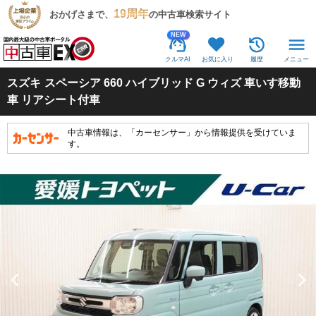
19周年
おかげさまで、
の中古車検索サイト
NEW
クルマAI
お気に入り
履歴
メニュー
スズキ
スペーシア 660 ハイブリッド G ウィズ 車いす移動
車 リアシート付車
中古車情報は、「カーセンサー」から情報提供を受けていま
す。