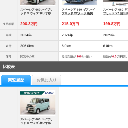
スペーシア 660 ハイブリ
スペーシア 660 ギア ハイ
スペーシア 660 ギ
ッド G ウィズ 車いす移動
ブリッド XZターボ 衝突被
ブリッド XZ 届出
車 リアシート付車
害軽減ブレーキシステム・
車・保証あり・禁
インターク
突軽
206.
3
215.
0
199.
8
万円
万円
万円
支払総額
2024年
2024年
2025年
年式
306.0km
6.0km
6.0km
走行
備考
閲覧中の車
走行距離が
300
km短い
総額が
6.5
万円安
比較表
閲覧履歴
お気に入り
スペーシア 660 ハイブリ
ッド G ウィズ 車いす移動
車 リアシート付車