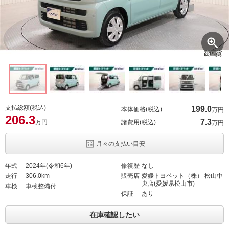
高画質
支払総額(税込)
199.
0
本体価格(税込)
万円
206.
3
7.
3
万円
諸費用(税込)
万円
月々の支払い目安
年式
2024年(令和6年)
修復歴
なし
走行
306.0km
販売店
愛媛トヨペット（株） 松山中
央店(愛媛県松山市)
車検
車検整備付
保証
あり
在庫確認したい