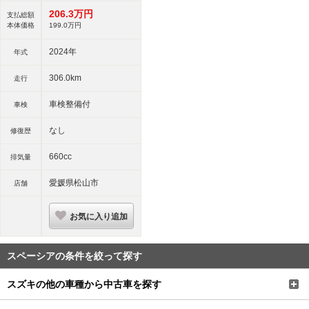
206.
3
万円
支払総額
本体価格
199.
0
万円
2024年
年式
306.0km
走行
車検整備付
車検
なし
修復歴
660cc
排気量
愛媛県松山市
店舗
お気に入り追加
スペーシアの条件を絞って探す
スズキの他の車種から中古車を探す