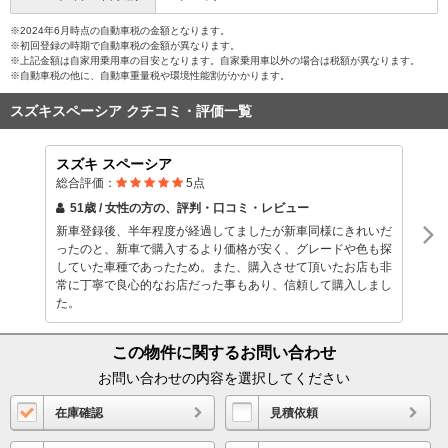
※2024年6月時点の自動車税の金額となります。
※初回登録の時期で自動車税の金額が異なります。
※上記金額は自家用乗用車の目安となります。自家乗用車以外の場合は税額が異なります。
※自動車税の他に、自動車重量税や環境性能割がかかります。
スズキスペーシア クチコミ・評価一覧
スズキ スペーシア
総合評価：
5
点
51歳 / 女性
の方の、評判・口コミ・レビュー
新車登録後、半年程度が経過してましたが新車同様にきれいだ
ったのと、新車で購入するより価格が安く、グレードや色も探
していた車種であったため。また、購入させて頂いたお店も非
常に丁寧で良心的なお店だった事もあり、信頼して購入しまし
た。
この物件に関するお問い合わせ
お問い合わせの内容を選択してください
在庫確認
見積依頼