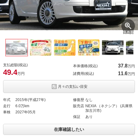
高画質
支払総額(税込)
37.
8
本体価格(税込)
万円
49.
4
11.
6
万円
諸費用(税込)
万円
月々の支払い目安
年式
2015年(平成27年)
修復歴
なし
走行
6.0万km
販売店
NEXIA （ネクシア） (兵庫県
加古川市)
車検
2027年05月
保証
あり
在庫確認したい