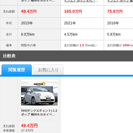
ポップ 検R09.5/タイベル
インエア ポップ ETC・ド
インエア ポップ 
交換済/5.9万キロ/フルセ
ライブレコーダー・ツイン
ル・ディスプレイ
エアー
オ・革巻
49.
4
165.
0
75.
8
万円
万円
万円
支払総額
2015年
2021年
2016年
年式
6.0万km
4.5万km
5.9万km
走行
備考
閲覧中の車
走行距離が
1.5
万km短い
走行距離が
1000
k
比較表
閲覧履歴
お気に入り
500(チンクエチェント) 1.2
ポップ 検R09.5/タイベル
交換済/5.9万キロ/フルセ
49.
4
万円
支払総額
本体価格
37.
8
万円