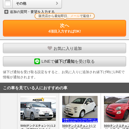
その他
追加の質問・要望を入力する
販売店から最短即日、
メール
で返信 !
次へ
4項目入力すればOK!
お気に入り追加
LINEで
値下げ通知
を受け取る
値下げ通知を受け取る設定をすると、お気に入りに追加され値下げ時にLINEで
情報が通知されます。
この車を見ている人におすすめの車
500(チンクエチェント) 1.2
500(チンクエチェント) ツ
500(チンクエチェン