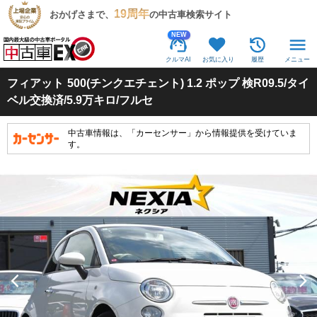
19周年
おかげさまで、
の中古車検索サイト
NEW
クルマAI
お気に入り
履歴
メニュー
フィアット
500(チンクエチェント) 1.2 ポップ 検R09.5/タイ
ベル交換済/5.9万キロ/フルセ
中古車情報は、「カーセンサー」から情報提供を受けていま
す。