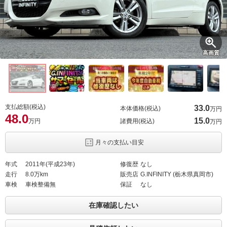
高画質
支払総額(税込)
33.
0
本体価格(税込)
万円
48.
0
15.
0
万円
諸費用(税込)
万円
月々の支払い目安
年式
2011年(平成23年)
修復歴
なし
走行
8.0万km
販売店
G.INFINITY (栃木県真岡市)
車検
車検整備無
保証
なし
在庫確認したい