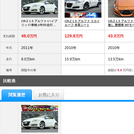
CR-Z 1.5 アルファ /ハイブ
CR-Z 1.5 アルファ スカイ
CR-Z 1.5 アルフ
リッド/車検:2年付/走行
ルーフ 本革シート
無し 禁煙車 MTモ
80000km/純
48.
0
129.
8
43.
0
万円
万円
万円
支払総額
2011年
2010年
2010年
年式
8.0万km
15.9万km
13.5万km
走行
備考
閲覧中の車
総額が
5.0
万円安
比較表
閲覧履歴
お気に入り