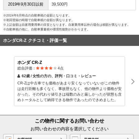
2019年9月30日以前
39,500円
※2024年6月時点の自動車税の金額となります。
※初回登録の時期で自動車税の金額が異なります。
※上記金額は自家用乗用車の目安となります。自家乗用車以外の場合は税額が異なります。
※自動車税の他に、自動車重量税や環境性能割がかかります。
ホンダCR-Z クチコミ・評価一覧
ホンダ CR-Z
総合評価：
4
点
62歳 / 女性
の方の、評判・口コミ・レビュー
CR-Zは中古車でも価格があまり安くなっていないがこの物件
は走行距離も多くなく、事故歴もなく、他の物件より価格が安
かった。その代わり値引きは端数のみと厳しかったが状態も含
めトータルとして納得できる物件であったのできめました。
この物件に関するお問い合わせ
お問い合わせの内容を選択してください