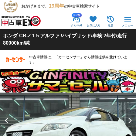
19周年
おかげさまで、
の中古車検索サイト
NEW
クルマAI
お気に入り
履歴
メニュー
ホンダ
CR-Z 1.5 アルファ /ハイブリッド/車検:2年付/走行
80000km/純
中古車情報は、「カーセンサー」から情報提供を受けていま
す。