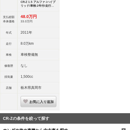
CR-Z 1.5 アルファ /ハイブ
リッド/車検:2年付/走行
80000km/純
48.
0
万円
支払総額
本体価格
33.
0
万円
2011年
年式
8.0万km
走行
車検整備無
車検
なし
修復歴
1,500cc
排気量
栃木県真岡市
店舗
お気に入り追加
CR-Zの条件を絞って探す