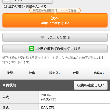
追加の質問・要望を入力する
販売店から最短即日、
メール
で返信 !
次へ
4項目入力すればOK!
お気に入り追加
LINEで
値下げ通知
を受け取る
値下げ通知を受け取る設定をすると、お気に入りに追加され値下げ時にLINEで
情報が通知されます。
状態
装備
販売店
仕様
比較表
車両状態
状態を確認したい
2011年
年式
(平成23年)
型式
DAA-ZF1