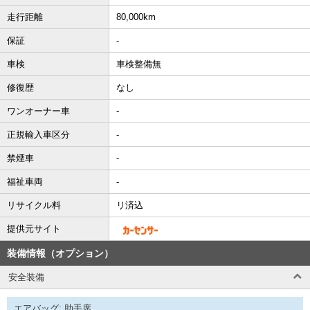
走行距離
80,000km
保証
-
車検
車検整備無
修復歴
なし
ワンオーナー車
-
正規輸入車区分
-
禁煙車
-
福祉車両
-
リサイクル料
リ済込
提供元サイト
装備情報（オプション）
安全装備
エアバッグ: 助手席