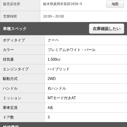
販売店住所
栃木県真岡市長田1658−5
地図
営業時間
10:00～20:00
車種スペック
在庫確認したい
ボディタイプ
クーペ
カラー
プレミアムホワイト・パール
排気量
1,500cc
エンジンタイプ
ハイブリッド
駆動方式
2WD
ハンドル
右ハンドル
ミッション
MTモード付きAT
乗車定員
4名
ドア数
3