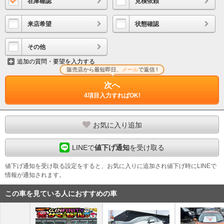
在庫確認
見積依頼
来店希望
状態確認
その他
追加の質問・要望を入力する
販売店から最短即日、
メール
で返信 !
次へ
4項目入力すればOK!
お気に入り追加
LINEで
値下げ通知
を受け取る
値下げ通知を受け取る設定をすると、お気に入りに追加され値下げ時にLINEで
情報が通知されます。
この車を見ている人におすすめの車