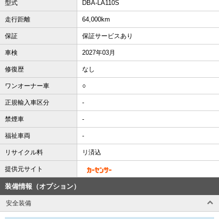
型式
DBA-LA110S
走行距離
64,000km
保証
保証サービスあり
車検
2027年03月
修復歴
なし
ワンオーナー車
○
正規輸入車区分
-
禁煙車
-
福祉車両
-
リサイクル料
リ済込
提供元サイト
装備情報（オプション）
安全装備