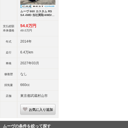
ムーヴ 660 カスタム RS
SA 4WD 当社買取/4WD/1
オーナー/純正ナビ/バック
カ
54.
0
万円
支払総額
本体価格
49.
0
万円
2014年
年式
6.4万km
走行
2027年03月
車検
なし
修復歴
660cc
排気量
東京都武蔵村山市
店舗
お気に入り追加
ムーヴの条件を絞って探す