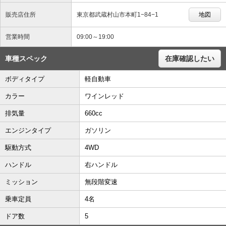
販売店住所
東京都武蔵村山市本町1−84−1
地図
営業時間
09:00～19:00
車種スペック
在庫確認したい
ボディタイプ
軽自動車
カラー
ワインレッド
排気量
660cc
エンジンタイプ
ガソリン
駆動方式
4WD
ハンドル
右ハンドル
ミッション
無段階変速
乗車定員
4名
ドア数
5