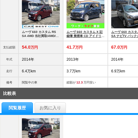
ムーヴ 660 カスタム RS
ムーヴ 660 カスタム X 記
ムーヴ 660 カスタ
SA 4WD 当社買取/4WD/1
録簿 禁煙車 CD アイドリン
SA ナビTV バッ
オーナー/純正ナビ/バック
グストップ
ブレーキアシスト
カ
54.
0
41.
7
67.
0
万円
万円
万円
支払総額
2014年
2013年
2014年
年式
6.4万km
3.7万km
6.9万km
走行
備考
閲覧中の車
総額が
12.3
万円安い
比較表
閲覧履歴
お気に入り