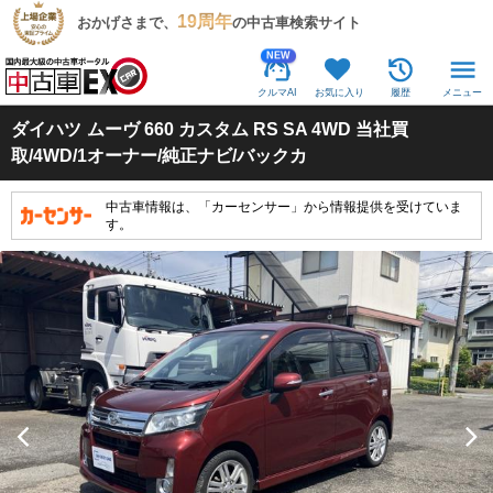
19周年
おかげさまで、
の中古車検索サイト
NEW
クルマAI
お気に入り
履歴
メニュー
ダイハツ
ムーヴ 660 カスタム RS SA 4WD 当社買
取/4WD/1オーナー/純正ナビ/バックカ
中古車情報は、「カーセンサー」から情報提供を受けていま
す。