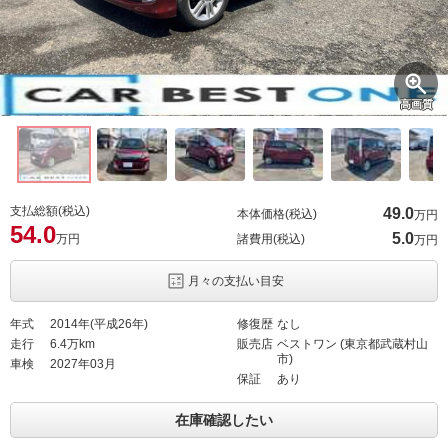
高画質
支払総額(税込)
49.
0
本体価格(税込)
万円
54.
0
5.
0
万円
諸費用(税込)
万円
月々の支払い目安
年式
2014年(平成26年)
修復歴
なし
走行
6.4万km
販売店
ベストワン (東京都武蔵村山
市)
車検
2027年03月
保証
あり
在庫確認したい