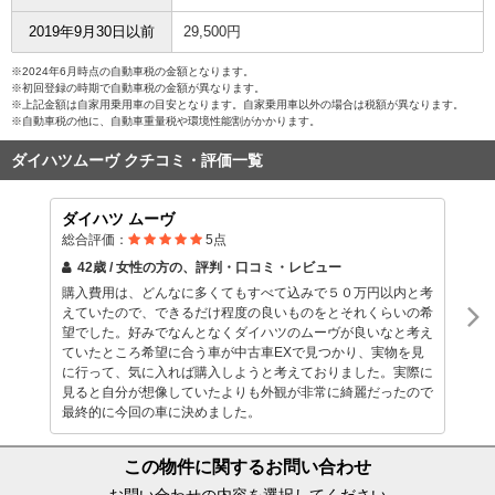
2019年9月30日以前
29,500円
※2024年6月時点の自動車税の金額となります。
※初回登録の時期で自動車税の金額が異なります。
※上記金額は自家用乗用車の目安となります。自家乗用車以外の場合は税額が異なります。
※自動車税の他に、自動車重量税や環境性能割がかかります。
ダイハツムーヴ クチコミ・評価一覧
ダイハツ ムーヴ
総合評価：
5
点
42歳 / 女性
の方の、評判・口コミ・レビュー
購入費用は、どんなに多くてもすべて込みで５０万円以内と考
えていたので、できるだけ程度の良いものをとそれくらいの希
望でした。好みでなんとなくダイハツのムーヴが良いなと考え
ていたところ希望に合う車が中古車EXで見つかり、実物を見
に行って、気に入れば購入しようと考えておりました。実際に
見ると自分が想像していたよりも外観が非常に綺麗だったので
最終的に今回の車に決めました。
この物件に関するお問い合わせ
お問い合わせの内容を選択してください