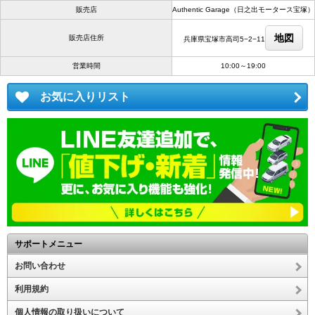
販売店
Authentic Garage（日之出モータース宝塚）
地図
販売店住所
兵庫県宝塚市高司5−2−11
営業時間
10:00～19:00
お気に入りリスト
サポートメニュー
お問い合わせ
利用規約
個人情報の取り扱いについて