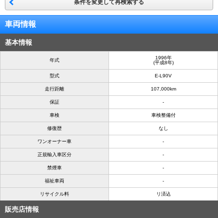
条件を変更して再検索する
車両情報
基本情報
1996年
年式
(平成8年)
型式
E-L90V
走行距離
107,000km
保証
-
車検
車検整備付
修復歴
なし
ワンオーナー車
-
正規輸入車区分
-
禁煙車
-
福祉車両
-
リサイクル料
リ済込
販売店情報