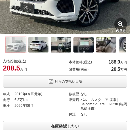
高画質
支払総額(税込)
188.
0
本体価格(税込)
万円
208.
5
20.
5
万円
諸費用(税込)
万円
月々の支払い目安
年式
2019年(令和元年)
修復歴
なし
走行
6.8万km
販売店
バルコムスクエア 福津｜
Balcom Square Fukutsu (福岡
車検
2026年09月
県福津市)
保証
なし
在庫確認したい