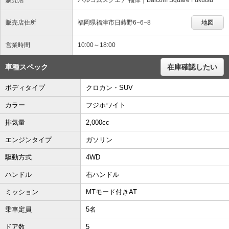
販売店住所
福岡県福津市日蒔野6−6−8
地図
営業時間
10:00～18:00
車種スペック
在庫確認したい
ボディタイプ
クロカン・SUV
カラー
フジホワイト
排気量
2,000cc
エンジンタイプ
ガソリン
駆動方式
4WD
ハンドル
右ハンドル
ミッション
MTモード付きAT
乗車定員
5名
ドア数
5