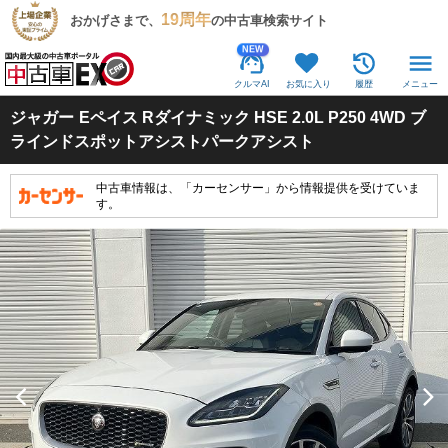
19周年
おかげさまで、
の中古車検索サイト
NEW
クルマAI
お気に入り
履歴
メニュー
ジャガー
Eペイス Rダイナミック HSE 2.0L P250 4WD ブ
ラインドスポットアシストパークアシスト
中古車情報は、「カーセンサー」から情報提供を受けていま
す。