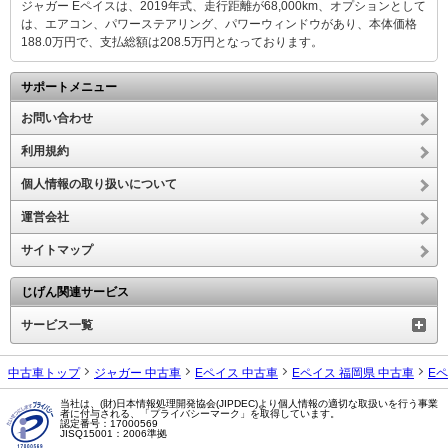
ジャガー Eペイスは、2019年式、走行距離が68,000km、オプションとして
は、エアコン、パワーステアリング、パワーウィンドウがあり、本体価格
188.0万円で、支払総額は208.5万円となっております。
サポートメニュー
お問い合わせ
利用規約
個人情報の取り扱いについて
運営会社
サイトマップ
じげん関連サービス
サービス一覧
中古車トップ
ジャガー 中古車
Eペイス 中古車
Eペイス 福岡県 中古車
E
当社は、(財)日本情報処理開発協会(JIPDEC)より個人情報の適切な取扱いを行う事業
者に付与される、「プライバシーマーク」を取得しています。
認定番号：17000569
JISQ15001：2006準拠