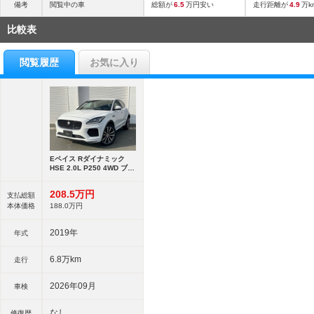
備考
閲覧中の車
総額が
6.5
万円安い
走行距離が
4.9
万k
比較表
閲覧履歴
お気に入り
Eペイス Rダイナミック
HSE 2.0L P250 4WD ブラ
インドスポットアシストパ
ークアシスト
208.
5
万円
支払総額
本体価格
188.
0
万円
2019年
年式
6.8万km
走行
2026年09月
車検
なし
修復歴