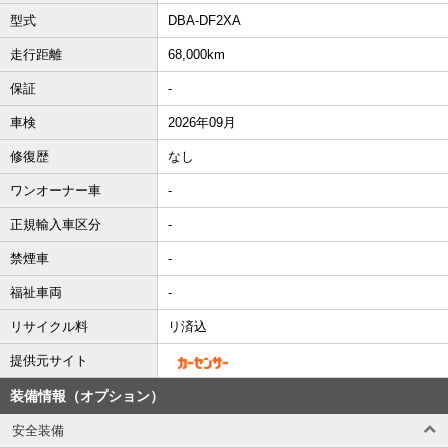
型式
DBA-DF2XA
走行距離
68,000km
保証
-
車検
2026年09月
修復歴
なし
ワンオーナー車
-
正規輸入車区分
-
禁煙車
-
福祉車両
-
リサイクル料
リ済込
提供元サイト
装備情報（オプション）
安全装備