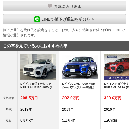
お気に入り追加
LINEで
値下げ通知
を受け取る
値下げ通知を受け取る設定をすると、お気に入りに追加され値下げ時にLINEで
情報が通知されます。
この車を見ている人におすすめの車
Eペイス Rダイナミック
Eペイス 2.0L P200 4WD
Eペイス Rダイナ
HSE 2.0L P250 4WD ブラ
シージアムブルー(有償カラ
HSE 2.0L D180
インドスポットアシストパ
ー) 左右独立エ
ルターボ 4WD デ
ークアシスト
車・4WD車・パノ
208.
5
202.
0
320.
6
万円
万円
万円
支払総額
ルーフ
2019年
2019年
2019年
年式
6.8万km
5.1万km
1.9万km
走行