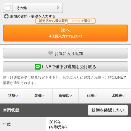
その他
追加の質問・要望を入力する
販売店から最短即日、
メール
で返信 !
次へ
4項目入力すればOK!
お気に入り追加
LINEで
値下げ通知
を受け取る
値下げ通知を受け取る設定をすると、お気に入りに追加され値下げ時にLINEで
情報が通知されます。
状態
装備
販売店
仕様
比較表
車両状態
状態を確認したい
2019年
年式
(令和元年)