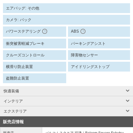
エアバッグ: その他
カメラ: バック
パワーステアリング
ABS
？
？
衝突被害軽減ブレーキ
パーキングアシスト
クルーズコントロール
障害物センサー
横滑り防止装置
アイドリングストップ
盗難防止装置
快適装備
インテリア
エクステリア
販売店情報
販売店
バルコムスクエア 福津｜Balcom Square Fukutsu