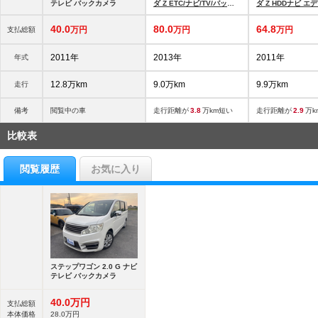
テレビ バックカメラ
ダ Z ETC/ナビ/TV/バック
ダ Z HDDナビ エ
カメラ/両側側パワース
ン HDDナビ ドラ
クモニターカメラ
40.
0
80.
0
64.
8
万円
万円
万円
支払総額
2011年
2013年
2011年
年式
12.8万km
9.0万km
9.9万km
走行
備考
閲覧中の車
走行距離が
3.8
万km短い
走行距離が
2.9
万k
比較表
閲覧履歴
お気に入り
ステップワゴン 2.0 G ナビ
テレビ バックカメラ
40.
0
万円
支払総額
本体価格
28.
0
万円