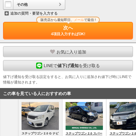
その他
追加の質問・要望を入力する
販売店から最短即日、
メール
で返信 !
次へ
4項目入力すればOK!
お気に入り追加
LINEで
値下げ通知
を受け取る
値下げ通知を受け取る設定をすると、お気に入りに追加され値下げ時にLINEで
情報が通知されます。
この車を見ている人におすすめの車
ステップワゴン 2.0 G ナビ
ステップワゴン 2.0 スパー
ステップワゴン 2.