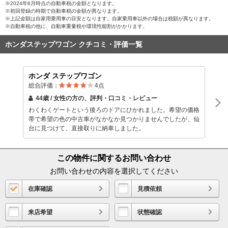
※2024年6月時点の自動車税の金額となります。
※初回登録の時期で自動車税の金額が異なります。
※上記金額は自家用乗用車の目安となります。自家乗用車以外の場合は税額が異なります。
※自動車税の他に、自動車重量税や環境性能割がかかります。
ホンダステップワゴン クチコミ・評価一覧
ホンダ ステップワゴン
総合評価：
4
点
44歳 / 女性
の方の、評判・口コミ・レビュー
わくわくゲートという後ろのドアにひかれました。希望の価格
帯で希望の色の中古車がなかなか見つかりませんでしたが、仙
台に見つけて、直接取りに納車しました。
この物件に関するお問い合わせ
お問い合わせの内容を選択してください
在庫確認
見積依頼
来店希望
状態確認