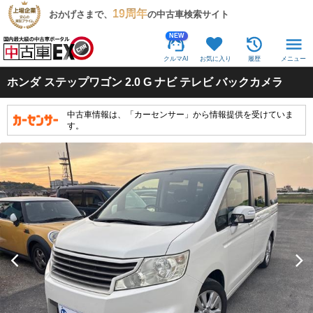
19周年
おかげさまで、
の中古車検索サイト
NEW
クルマAI
お気に入り
履歴
メニュー
ホンダ
ステップワゴン 2.0 G ナビ テレビ バックカメラ
中古車情報は、「カーセンサー」から情報提供を受けていま
す。