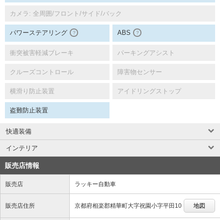
カメラ: 全周囲/フロント/サイド/バック
パワーステアリング
ABS
？
？
衝突被害軽減ブレーキ
パーキングアシスト
クルーズコントロール
障害物センサー
横滑り防止装置
アイドリングストップ
盗難防止装置
快適装備
インテリア
販売店情報
販売店
ラッキー自動車
販売店住所
京都府相楽郡精華町大字祝園小字平田10
地図