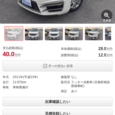
高画質
支払総額(税込)
28.
0
本体価格(税込)
万円
40.
0
12.
0
万円
諸費用(税込)
万円
月々の支払い目安
年式
2011年(平成23年)
修復歴
なし
走行
12.8万km
販売店
ラッキー自動車 (京都府相楽
郡精華町)
車検
車検整備付
保証
あり
在庫確認したい
見積依頼したい