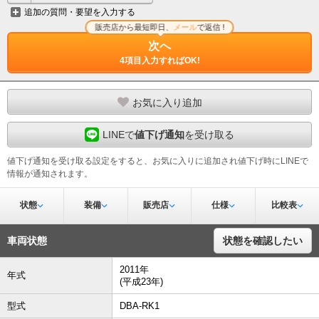
追加の質問・要望を入力する
販売店から最短即日、
メール
で返信 !
次へ
4項目入力すればOK!
お気に入り追加
LINEで
値下げ通知
を受け取る
値下げ通知を受け取る設定をすると、お気に入りに追加され値下げ時にLINEで
情報が通知されます。
状態
装備
販売店
仕様
比較表
車両状態
状態を確認したい
2011年
年式
(平成23年)
型式
DBA-RK1