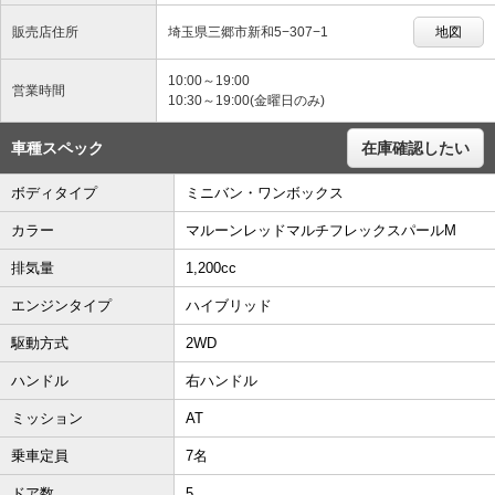
販売店住所
埼玉県三郷市新和5−307−1
地図
10:00～19:00
営業時間
10:30～19:00(金曜日のみ)
車種スペック
在庫確認したい
ボディタイプ
ミニバン・ワンボックス
カラー
マルーンレッドマルチフレックスパールM
排気量
1,200cc
エンジンタイプ
ハイブリッド
駆動方式
2WD
ハンドル
右ハンドル
ミッション
AT
乗車定員
7名
ドア数
5