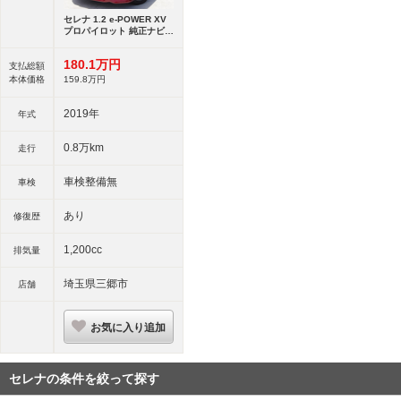
セレナ 1.2 e-POWER XV
プロパイロット 純正ナビ
フルセグTV
180.
1
万円
支払総額
本体価格
159.
8
万円
2019年
年式
0.8万km
走行
車検整備無
車検
あり
修復歴
1,200cc
排気量
埼玉県三郷市
店舗
お気に入り追加
セレナの条件を絞って探す