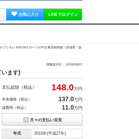
お気に入り
LINEでログイン
ズカブリオレ 640i Mスポーツの中古車詳細情報（茨城県・坂
情報提供日： 2026/08/07
)
ています
148.
0
支払総額（税込）
万円
137.
0
本体価格（税込）
万円
11.0
諸費用（税込）
万円
月々の支払い目安
年式
2015年(平成27年)