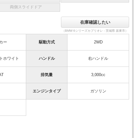
両側スライドドア
（BMW 6シリーズカブリオレ - 茨城県 坂東市）
カー
駆動方式
2WD
トホワイト
ハンドル
右ハンドル
AT
排気量
3,000cc
エンジンタイプ
ガソリン