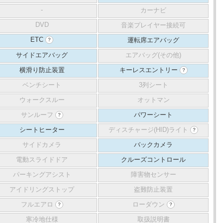
-
カーナビ
DVD
音楽プレイヤー接続可
ETC
運転席エアバッグ
？
サイドエアバッグ
エアバッグ(その他)
横滑り防止装置
キーレスエントリー
？
ベンチシート
3列シート
ウォークスルー
オットマン
サンルーフ
パワーシート
？
シートヒーター
ディスチャージ(HID)ライト
？
サイドカメラ
バックカメラ
電動スライドドア
クルーズコントロール
パーキングアシスト
障害物センサー
アイドリングストップ
盗難防止装置
フルエアロ
ローダウン
？
？
寒冷地仕様
取扱説明書