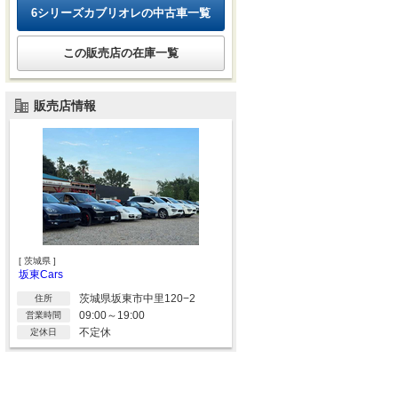
6シリーズカブリオレの中古車一覧
この販売店の在庫一覧
販売店情報
[ 茨城県 ]
坂東Cars
茨城県坂東市中里120−2
住所
09:00～19:00
営業時間
不定休
定休日