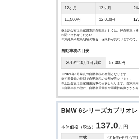
12ヶ月
13ヶ月
2
11,500円
12,010円
17
※上記金額は自家用乗用自動車もしくは、軽自動車（検
お問い合わせください。
※沖縄県や離島地域の場合、保険料が異なりますので、
自動車税の目安
2019年10月1日以降
57,000円
※2024年6月時点の自動車税の金額となります。
※初回登録の時期で自動車税の金額が異なります。
※上記金額は自家用乗用車の目安となります。自家乗用
※自動車税の他に、自動車重量税や環境性能割がかかり
BMW 6シリーズカブリオレ 
137.
0
万円
本体価格（税込）
年式
2015年(平成27年)