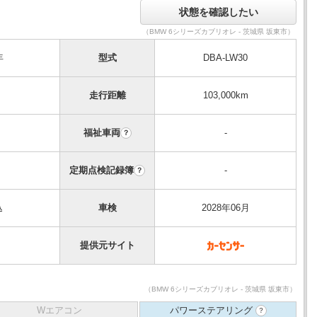
（BMW 6シリーズカブリオレ - 茨城県 坂東市）
年
型式
DBA-LW30
走行距離
103,000km
福祉車両
-
？
定期点検記録簿
-
？
込
車検
2028年06月
提供元サイト
（BMW 6シリーズカブリオレ - 茨城県 坂東市）
Wエアコン
パワーステアリング
？