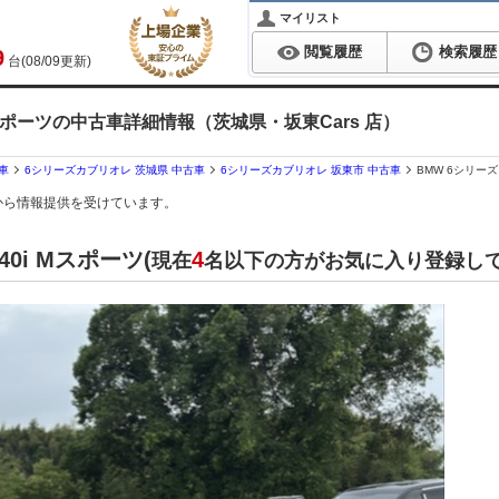
マイリスト
閲覧履歴
検索履歴
9
台(08/09更新)
Mスポーツの中古車詳細情報（茨城県・坂東Cars 店）
車
6シリーズカブリオレ 茨城県 中古車
6シリーズカブリオレ 坂東市 中古車
BMW 6シリー
から情報提供を受けています。
0i Mスポーツ(
4
現在
名以下の方がお気に入り登録し