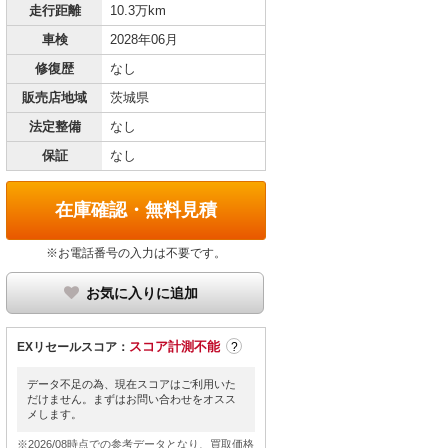
走行距離
10.3万km
車検
2028年06月
修復歴
なし
販売店地域
茨城県
法定整備
なし
保証
なし
在庫確認・無料見積
※お電話番号の入力は不要です。
お気に入りに追加
スコア計測不能
EXリセールスコア：
?
データ不足の為、現在スコアはご利用いた
だけません。まずはお問い合わせをオスス
メします。
※2026/08時点での参考データとなり、買取価格