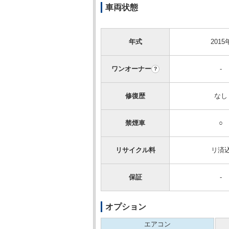
車両状態
年式
2015
ワンオーナー
-
？
修復歴
なし
禁煙車
○
リサイクル料
リ済
保証
-
オプション
エアコン