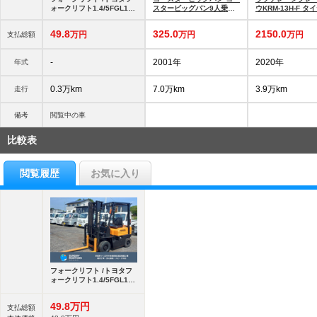
ォークリフト1.4/5FGL14 /
スタービッグバン9人乗り
ウKRM-13H-F タ
使用アワーメーター3886
積載量1250Kg NOXPM法
品 13トンラフター
時間/最大荷重1.35
適合 4160ccディーゼル
49.
8
325.
0
2150.
0
万円
万円
万円
支払総額
-
2001年
2020年
年式
0.3万km
7.0万km
3.9万km
走行
備考
閲覧中の車
比較表
閲覧履歴
お気に入り
フォークリフト /トヨタフ
ォークリフト1.4/5FGL14 /
使用アワーメーター3886
時間/最大荷重1.35
49.
8
万円
支払総額