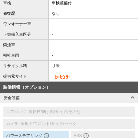
車検
車検整備付
修復歴
なし
ワンオーナー車
-
正規輸入車区分
-
禁煙車
-
福祉車両
-
リサイクル料
リ未
提供元サイト
装備情報（オプション）
安全装備
エアバッグ: 運転席/助手席/サイド/その他
カメラ: 全周囲/フロント/サイド/バック
パワーステアリング
ABS
？
？