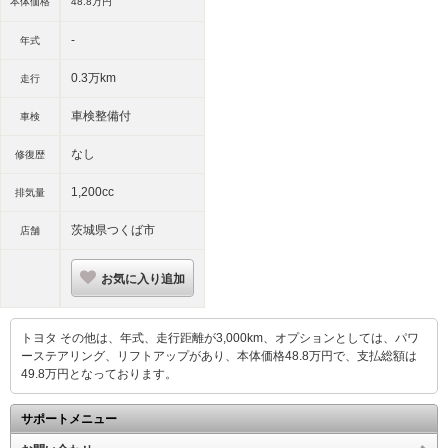
本体価格
48.
8
万円
-
年式
0.3万km
走行
車検整備付
車検
なし
修復歴
1,200cc
排気量
茨城県つくば市
店舗
お気に入り追加
トヨタ その他は、年式、走行距離が3,000km、オプションとしては、パワ
ーステアリング、リフトアップがあり、本体価格48.8万円で、支払総額は
49.8万円となっております。
サポートメニュー