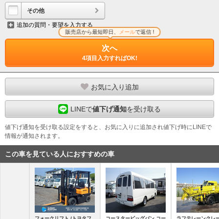
その他
追加の質問・要望を入力する
販売店から最短即日、
メール
で返信 !
次へ
4項目入力すればOK!
お気に入り追加
LINEで
値下げ通知
を受け取る
値下げ通知を受け取る設定をすると、お気に入りに追加され値下げ時にLINEで
情報が通知されます。
この車を見ている人におすすめの車
フォークリフト /トヨタフ
コースタービッグバン コー
ラフテレーンクレー