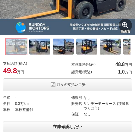
高画質
支払総額(税込)
48.
8
本体価格(税込)
万円
49.
8
1.
0
万円
諸費用(税込)
万円
月々の支払い目安
年式
-
修復歴
なし
走行
0.3万km
販売店
サンデーモータース (茨城県
つくば市)
車検
車検整備付
保証
なし
在庫確認したい