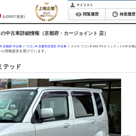
マイリスト
閲覧履歴
検索履歴
9
台(08/07更新)
ミテッドの中古車詳細情報（京都府・カージョイント 店）
R 京都府 中古車
ワゴンR 京都市伏見区 中古車
スズキ ワゴンR 660 FX-S リミテッドの中
から情報提供を受けています。
リミテッド