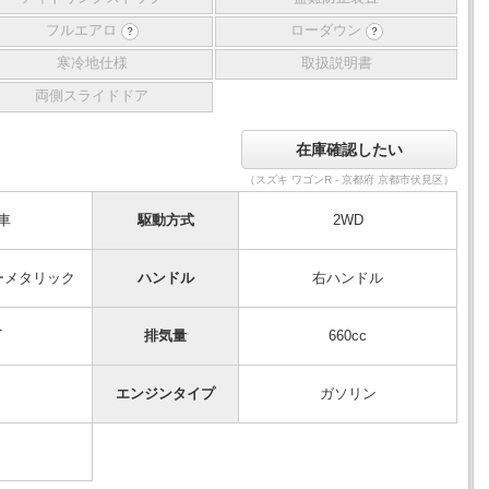
フルエアロ
ローダウン
？
？
寒冷地仕様
取扱説明書
両側スライドドア
（スズキ ワゴンR - 京都府 京都市伏見区）
車
駆動方式
2WD
ーメタリック
ハンドル
右ハンドル
T
排気量
660cc
エンジンタイプ
ガソリン