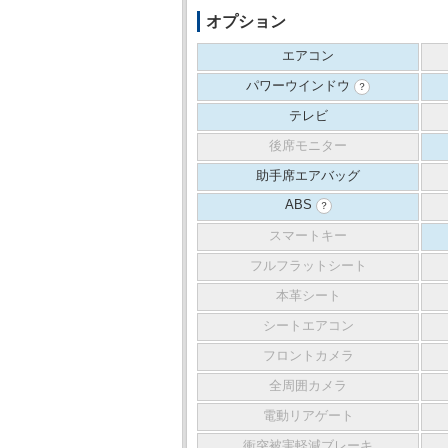
オプション
エアコン
パワーウインドウ
？
テレビ
後席モニター
助手席エアバッグ
ABS
？
スマートキー
フルフラットシート
本革シート
シートエアコン
フロントカメラ
全周囲カメラ
電動リアゲート
衝突被害軽減ブレーキ