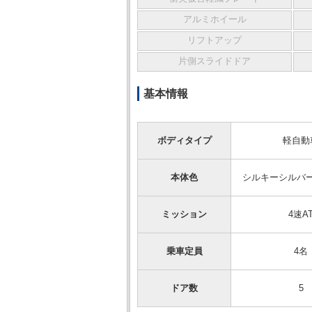
アルミホイール
リフトアップ
片側スライドドア
基本情報
ボディタイプ
軽自動
本体色
シルキーシルバ
ミッション
4速A
乗車定員
4名
ドア数
5