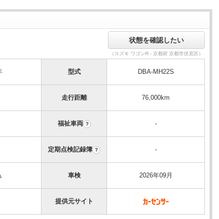
（スズキ ワゴンR - 京都府 京都市伏見区）
年
型式
DBA-MH22S
走行距離
76,000km
福祉車両
-
？
定期点検記録簿
-
？
込
車検
2026年09月
提供元サイト