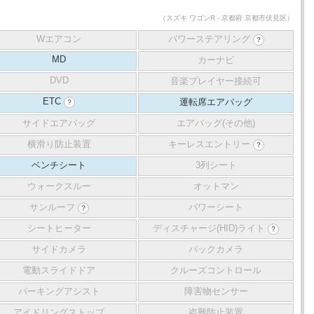
（スズキ ワゴンR - 京都府 京都市伏見区）
Wエアコン
パワーステアリング
？
MD
カーナビ
DVD
音楽プレイヤー接続可
ETC
運転席エアバッグ
？
サイドエアバッグ
エアバッグ(その他)
横滑り防止装置
キーレスエントリー
？
ベンチシート
3列シート
ウォークスルー
オットマン
サンルーフ
パワーシート
？
シートヒーター
ディスチャージ(HID)ライト
？
サイドカメラ
バックカメラ
電動スライドドア
クルーズコントロール
パーキングアシスト
障害物センサー
アイドリングストップ
盗難防止装置