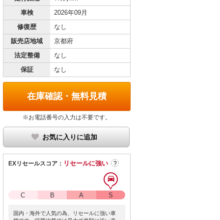
車検
2026年09月
修復歴
なし
販売店地域
京都府
法定整備
なし
保証
なし
在庫確認・無料見積
※お電話番号の入力は不要です。
お気に入りに追加
リセールに強い
EXリセールスコア：
?
C
B
A
S
国内・海外で人気の為、リセールに強い車