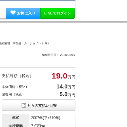
お気に入り
LINEでログイン
古車詳細情報（京都府・カージョイント 店）
情報提供日： 2026/08/07
19.
0
支払総額（税込）
万円
14.
0
本体価格（税込）
万円
5.0
諸費用（税込）
万円
月々の支払い目安
年式
2007年(平成19年)
走行距離
7.6万km