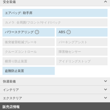
安全装備
エアバッグ: 助手席
カメラ: 全周囲/フロント/サイド/バック
パワーステアリング
ABS
？
？
衝突被害軽減ブレーキ
パーキングアシスト
クルーズコントロール
障害物センサー
横滑り防止装置
アイドリングストップ
盗難防止装置
快適装備
インテリア
エクステリア
販売店情報