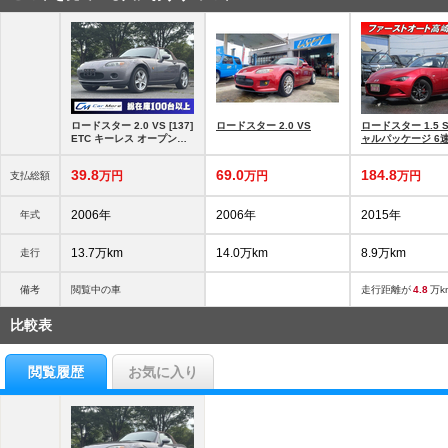
ロードスター 2.0 VS [137]
ロードスター 2.0 VS
ロードスター 1.5 
ETC キーレス オープンカ
ャルパッケージ 6速
ー
ETC キーフリー 
39.
8
69.
0
184.
8
万円
万円
万円
支払総額
2006年
2006年
2015年
年式
13.7万km
14.0万km
8.9万km
走行
備考
閲覧中の車
走行距離が
4.8
万k
比較表
閲覧履歴
お気に入り