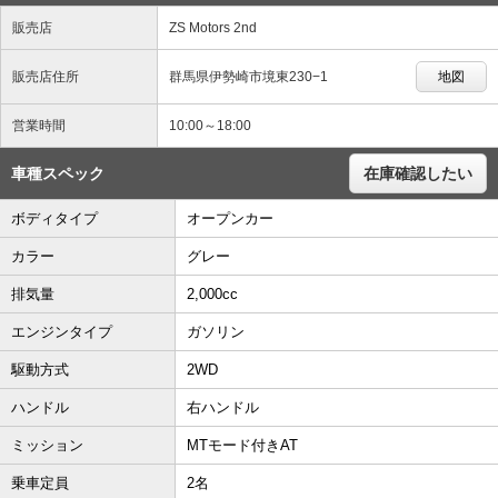
販売店
ZS Motors 2nd
販売店住所
群馬県伊勢崎市境東230−1
地図
営業時間
10:00～18:00
車種スペック
在庫確認したい
ボディタイプ
オープンカー
カラー
グレー
排気量
2,000cc
エンジンタイプ
ガソリン
駆動方式
2WD
ハンドル
右ハンドル
ミッション
MTモード付きAT
乗車定員
2名