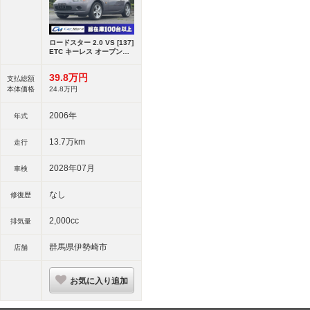
ロードスター 2.0 VS [137]
ETC キーレス オープンカ
ー
39.
8
万円
支払総額
本体価格
24.
8
万円
2006年
年式
13.7万km
走行
2028年07月
車検
なし
修復歴
2,000cc
排気量
群馬県伊勢崎市
店舗
お気に入り追加