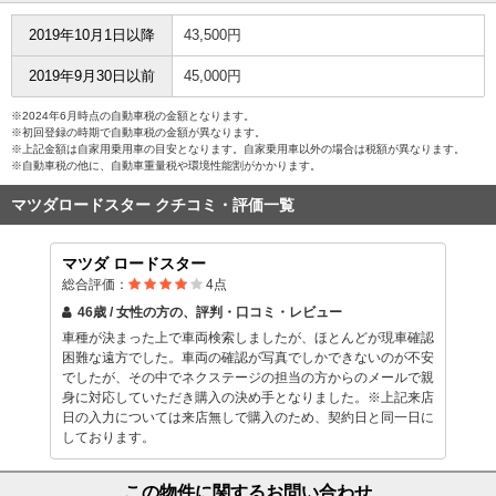
2019年10月1日以降
43,500円
2019年9月30日以前
45,000円
※2024年6月時点の自動車税の金額となります。
※初回登録の時期で自動車税の金額が異なります。
※上記金額は自家用乗用車の目安となります。自家乗用車以外の場合は税額が異なります。
※自動車税の他に、自動車重量税や環境性能割がかかります。
マツダロードスター クチコミ・評価一覧
マツダ ロードスター
総合評価：
4
点
46歳 / 女性
の方の、評判・口コミ・レビュー
車種が決まった上で車両検索しましたが、ほとんどが現車確認
困難な遠方でした。車両の確認が写真でしかできないのが不安
でしたが、その中でネクステージの担当の方からのメールで親
身に対応していただき購入の決め手となりました。※上記来店
日の入力については来店無しで購入のため、契約日と同一日に
しております。
この物件に関するお問い合わせ