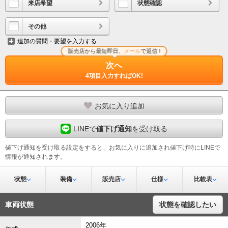
来店希望
状態確認
その他
追加の質問・要望を入力する
販売店から最短即日、
メール
で返信 !
次へ
4項目入力すればOK!
お気に入り追加
LINEで
値下げ通知
を受け取る
値下げ通知を受け取る設定をすると、お気に入りに追加され値下げ時にLINEで
情報が通知されます。
状態
装備
販売店
仕様
比較表
車両状態
状態を確認したい
2006年