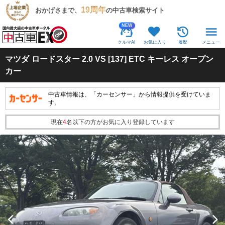
19周年
おかげさまで、
の中古車検索サイト
NEW
クルマAI
お気に入り
履歴
メニュー
マツダ
ロードスター 2.0 VS [137] ETC キーレス オープン
カー
中古車情報は、「カーセンサー」から情報提供を受けていま
す。
現在
4
名以下の方がお気に入り登録しています