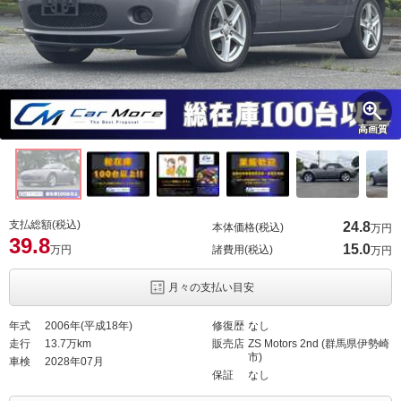
高画質
支払総額(税込)
24.
8
本体価格(税込)
万円
39.
8
15.
0
万円
諸費用(税込)
万円
月々の支払い目安
年式
2006年(平成18年)
修復歴
なし
走行
13.7万km
販売店
ZS Motors 2nd (群馬県伊勢崎
市)
車検
2028年07月
保証
なし