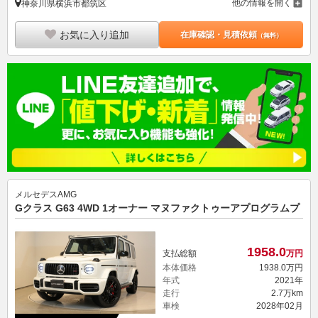
他の情報を開く
神奈川県横浜市都筑区
お気に入り追加
在庫確認・見積依頼
（無料）
メルセデスAMG
Gクラス G63 4WD 1オーナー マヌファクトゥーアプログラムプ
1958.
0
支払総額
万円
本体価格
1938.
0
万円
年式
2021年
走行
2.7万km
車検
2028年02月