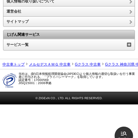
個人情報の取り扱いについて
運営会社
サイトマップ
じげん関連サービス
サービス一覧
中古車トップ
メルセデスＡＭＧ 中古車
Gクラス 中古車
Gクラス 神奈川県 
当社は、(財)日本情報処理開発協会(JIPDEC)より個人情報の適切な取扱いを行う事業
者に付与される、「プライバシーマーク」を取得しています。
認定番号：17000569
JISQ15001：2006準拠
© ZIGExN CO., LTD. ALL RIGHTS RESERVED.