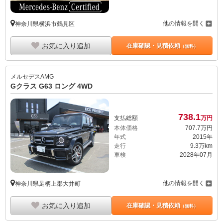
他の情報を開く
神奈川県横浜市鶴見区
お気に入り追加
在庫確認・見積依頼
（無料）
メルセデスAMG
Gクラス G63 ロング 4WD
738.
1
支払総額
万円
本体価格
707.
7
万円
年式
2015年
走行
9.3万km
車検
2028年07月
他の情報を開く
神奈川県足柄上郡大井町
お気に入り追加
在庫確認・見積依頼
（無料）