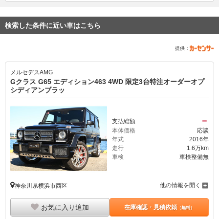
検索した条件に近い車はこちら
提供：
メルセデスAMG
Gクラス G65 エディション463 4WD 限定3台特注オーダーオプ
シディアンブラッ
－
支払総額
本体価格
応談
年式
2016年
走行
1.6万km
車検
車検整備無
他の情報を開く
神奈川県横浜市西区
お気に入り追加
在庫確認・見積依頼
（無料）