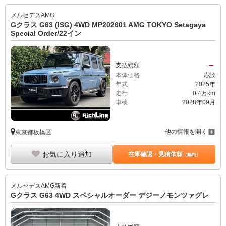
メルセデスAMG
Gクラス G63 (ISG) 4WD MP202601 AMG TOKYO Setagaya
Special Order/22イン
－
支払総額
本体価格
応談
年式
2025年
走行
0.4万km
車検
2028年09月
他の情報を開く
東京都板橋区
お気に入り追加
在庫確認・見積依頼
（無料）
メルセデスAMG
新着
Gクラス G63 4WD スペシャルオーダー デジーノモンツァグレ