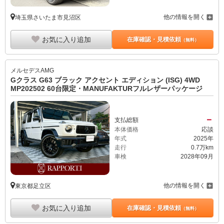
他の情報を開く
埼玉県さいたま市見沼区
お気に入り追加
在庫確認・見積依頼
（無料）
メルセデスAMG
Gクラス G63 ブラック アクセント エディション (ISG) 4WD
MP202502 60台限定・MANUFAKTURフルレザーパッケージ
－
支払総額
本体価格
応談
年式
2025年
走行
0.7万km
車検
2028年09月
他の情報を開く
東京都足立区
お気に入り追加
在庫確認・見積依頼
（無料）