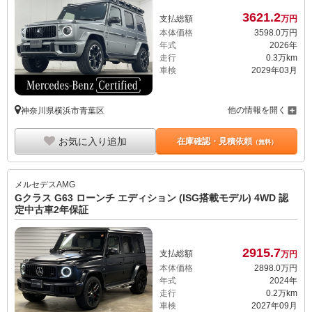
3621.
2
支払総額
万円
本体価格
3598.
0
万円
年式
2026年
走行
0.3万km
車検
2029年03月
他の情報を開く
神奈川県横浜市青葉区
お気に入り追加
在庫確認・見積依頼
（無料）
メルセデスAMG
Gクラス G63 ローンチ エディション (ISG搭載モデル) 4WD 認
定中古車2年保証
2915.
7
支払総額
万円
本体価格
2898.
0
万円
年式
2024年
走行
0.2万km
車検
2027年09月