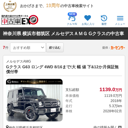
19周年
おかげさまで、
の中古車検索サイト
NEW
クルマAI
お気に入り
履歴
メニュー
神奈川県 横浜市都筑区 メルセデスＡＭＧ Gクラスの中古車
7
件
絞り込む
提供：
メルセデスAMG
Gクラス G63 ロング 4WD 8/16まで!大 幅 値 下&12か月保証無
償付帯
1139.
0
支払総額
万円
本体価格
1119.
0
万円
年式
2018年
走行
5.3万km
車検
2028年02月
他の情報を開く
神奈川県横浜市都筑区