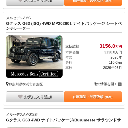
お気に入り追加
在庫確認・見積依頼
（無料）
メルセデスAMG
Gクラス G63 (ISG) 4WD MP202601 ナイトパッケージ シートベ
ンチレーター
3156.
0
支払総額
万円
本体価格
3138.
0
万円
年式
2026年
走行
110.0km
車検
2029年03月
他の情報を開く
神奈川県横浜市青葉区
お気に入り追加
在庫確認・見積依頼
（無料）
メルセデスAMG
新着
Gクラス G63 4WD ナイトパッケージ/Burumesterサラウンドサ