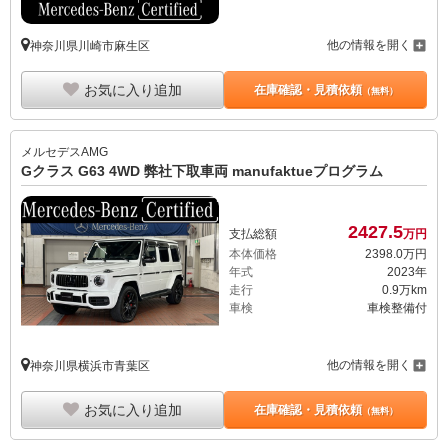
他の情報を開く
神奈川県川崎市麻生区
お気に入り追加
在庫確認・見積依頼
（無料）
メルセデスAMG
Gクラス G63 4WD 弊社下取車両 manufaktueプログラム
2427.
5
支払総額
万円
本体価格
2398.
0
万円
年式
2023年
走行
0.9万km
車検
車検整備付
他の情報を開く
神奈川県横浜市青葉区
お気に入り追加
在庫確認・見積依頼
（無料）