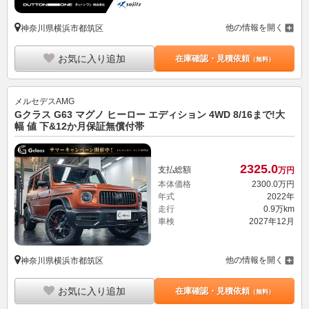
他の情報を開く
神奈川県横浜市都筑区
お気に入り追加
在庫確認・見積依頼
（無料）
メルセデスAMG
Gクラス G63 マグノ ヒーロー エディション 4WD 8/16まで!大
幅 値 下&12か月保証無償付帯
2325.
0
支払総額
万円
本体価格
2300.
0
万円
年式
2022年
走行
0.9万km
車検
2027年12月
他の情報を開く
神奈川県横浜市都筑区
お気に入り追加
在庫確認・見積依頼
（無料）