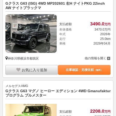
Gクラス G63 (ISG) 4WD MP202601 右H ナイトPKG 22inch
AW ナイトブラックマ
3490.
0
支払総額
万円
本体価格
3470.
0
万円
年式
2026年
走行
25.0km
車検
2029年04月
他の情報を開く
神奈川県横浜市都筑区
お気に入り追加
在庫確認・見積依頼
（無料）
メルセデスAMG
Gクラス G63 マグノ ヒーロー エディション 4WD Gmanufaktur
プログラム ブルメスター
2208.
0
支払総額
万円