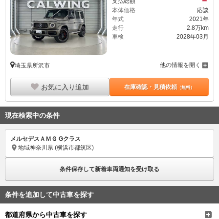
－
支払総額
本体価格
応談
年式
2021年
走行
2.8万km
車検
2028年03月
他の情報を開く
埼玉県所沢市
お気に入り追加
在庫確認・見積依頼
（無料）
現在検索中の条件
メルセデスＡＭＧ Gクラス
地域
神奈川県 (横浜市都筑区)
条件保存して新着車両通知を受け取る
条件を追加して中古車を探す
都道府県から中古車を探す