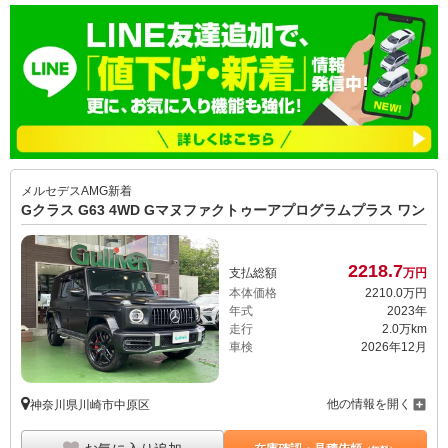
メルセデスAMG
新着
Gクラス G63 4WD Gマヌファクトゥーアプログラムプラス ワン
2218.
7
支払総額
万円
本体価格
2210.
0
万円
年式
2023年
走行
2.0万km
車検
2026年12月
他の情報を開く
神奈川県川崎市中原区