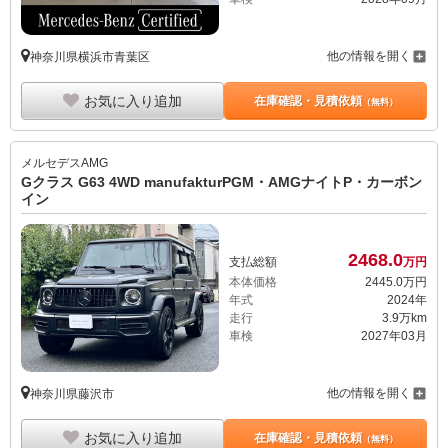
他の情報を開く
神奈川県横浜市青葉区
お気に入り追加
在庫確認・見積依頼
（無料）
メルセデスAMG
Gクラス G63 4WD manufakturPGM・AMGナイトP・カーボン
イン
2468.
0
支払総額
万円
本体価格
2445.
0
万円
年式
2024年
走行
3.9万km
車検
2027年03月
他の情報を開く
神奈川県藤沢市
お気に入り追加
在庫確認・見積依頼
（無料）