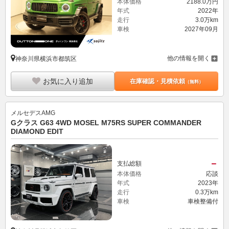
本体価格
2188.
0
万円
年式
2022年
走行
3.0万km
車検
2027年09月
他の情報を開く
神奈川県横浜市都筑区
お気に入り追加
在庫確認・見積依頼
（無料）
メルセデスAMG
Gクラス G63 4WD MOSEL M75RS SUPER COMMANDER
DIAMOND EDIT
－
支払総額
本体価格
応談
年式
2023年
走行
0.3万km
車検
車検整備付