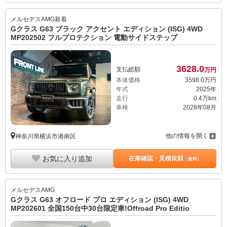
メルセデスAMG
新着
Gクラス G63 ブラック アクセント エディション (ISG) 4WD
MP202502 フルプロテクション 電動サイドステップ
3628.
0
支払総額
万円
本体価格
3598.
0
万円
年式
2025年
走行
0.4万km
車検
2028年08月
他の情報を開く
神奈川県横浜市港南区
お気に入り追加
在庫確認・見積依頼
（無料）
メルセデスAMG
Gクラス G63 オフロード プロ エディション (ISG) 4WD
MP202601 全国150台中30台限定車!Offroad Pro Editio