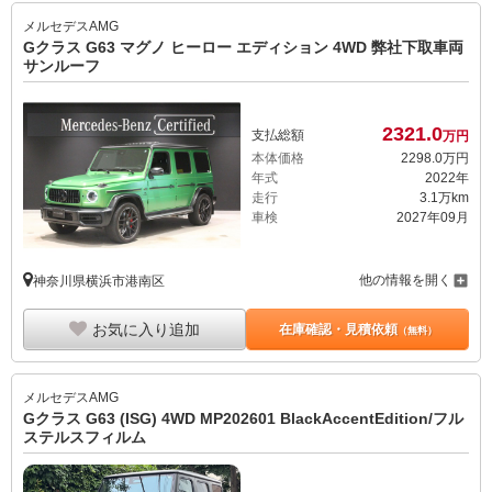
メルセデスAMG
Gクラス G63 マグノ ヒーロー エディション 4WD 弊社下取車両
サンルーフ
2321.
0
支払総額
万円
本体価格
2298.
0
万円
年式
2022年
走行
3.1万km
車検
2027年09月
他の情報を開く
神奈川県横浜市港南区
お気に入り追加
在庫確認・見積依頼
（無料）
メルセデスAMG
Gクラス G63 (ISG) 4WD MP202601 BlackAccentEdition/フル
ステルスフィルム