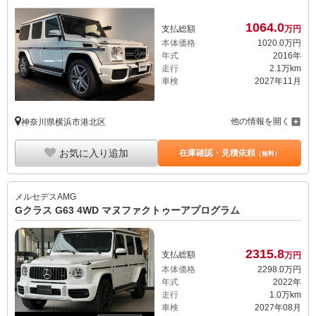
1064.
0
支払総額
万円
本体価格
1020.
0
万円
年式
2016年
走行
2.1万km
車検
2027年11月
他の情報を開く
神奈川県横浜市港北区
お気に入り追加
在庫確認・見積依頼
（無料）
メルセデスAMG
Gクラス G63 4WD マヌファクトゥーアプログラム
2315.
8
支払総額
万円
本体価格
2298.
0
万円
年式
2022年
走行
1.0万km
車検
2027年08月