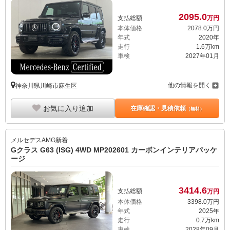
2095.
0
支払総額
万円
本体価格
2078.
0
万円
年式
2020年
走行
1.6万km
車検
2027年01月
他の情報を開く
神奈川県川崎市麻生区
お気に入り追加
在庫確認・見積依頼
（無料）
メルセデスAMG
新着
Gクラス G63 (ISG) 4WD MP202601 カーボンインテリアパッケ
ージ
3414.
6
支払総額
万円
本体価格
3398.
0
万円
年式
2025年
走行
0.7万km
車検
2028年09月