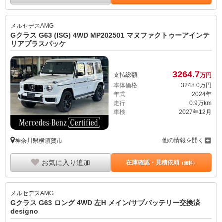
メルセデスAMG
Gクラス G63 (ISG) 4WD MP202501 マヌファクトゥーアインテ
リアプラスパッケ
3264.
7
支払総額
万円
本体価格
3248.
0
万円
年式
2024年
走行
0.9万km
車検
2027年12月
他の情報を開く
神奈川県横須賀市
お気に入り追加
在庫確認・見積依頼
（無料）
メルセデスAMG
Gクラス G63 ロング 4WD 左H メイン/サブバッテリー交換済
designo