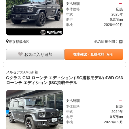
－
支払総額
本体価格
応談
年式
2025年
走行
0.3万km
車検
2028年09月
他の情報を開く
東京都板橋区
お気に入り追加
在庫確認・見積依頼
（無料）
メルセデスAMG
新着
Gクラス G63 ローンチ エディション (ISG搭載モデル) 4WD G63
ローンチ エディション (ISG搭載モデル
－
支払総額
本体価格
応談
年式
2024年
走行
0.5万km
車検
2027年09月