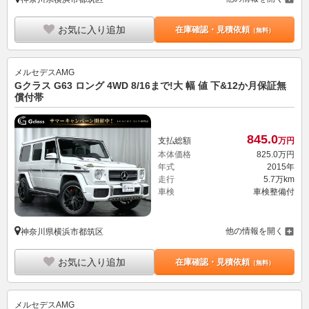
お気に入り追加
在庫確認・見積依頼
（無料）
メルセデスAMG
Gクラス G63 ロング 4WD 8/16まで!大 幅 値 下&12か月保証無
償付帯
845.
0
支払総額
万円
本体価格
825.
0
万円
年式
2015年
走行
5.7万km
車検
車検整備付
他の情報を開く
神奈川県横浜市都筑区
お気に入り追加
在庫確認・見積依頼
（無料）
メルセデスAMG