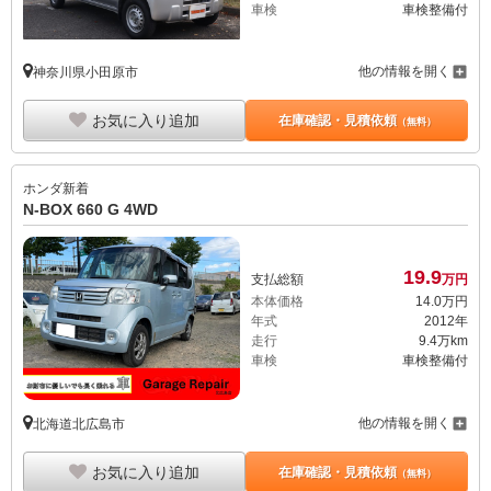
車検
車検整備付
他の情報を開く
神奈川県小田原市
お気に入り追加
在庫確認・見積依頼
（無料）
ホンダ
新着
N-BOX 660 G 4WD
19.
9
支払総額
万円
本体価格
14.
0
万円
年式
2012年
走行
9.4万km
車検
車検整備付
他の情報を開く
北海道北広島市
お気に入り追加
在庫確認・見積依頼
（無料）