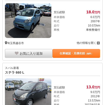
18.
0
支払総額
万円
本体価格
6.
0
万円
年式
2007年
走行
10.0万km
車検
車検整備付
他の情報を開く
埼玉県越谷市
お気に入り追加
在庫確認・見積依頼
（無料）
スバル
新着
ステラ 660 L
13.
0
支払総額
万円
本体価格
9.
0
万円
年式
2012年
走行
13.5万km
車検
2027年02月