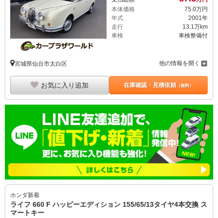
本体価格
75.
0
万円
年式
2001年
走行
13.1万km
車検
車検整備付
他の情報を開く
宮城県仙台市太白区
お気に入り追加
在庫確認・見積依頼
（無料）
ホンダ
新着
ライフ 660 F ハッピーエディション 155/65/13タイヤ4本交換 ス
マートキー