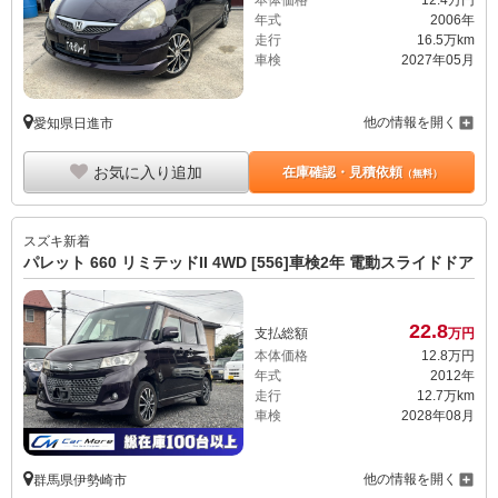
年式
2006年
走行
16.5万km
車検
2027年05月
他の情報を開く
愛知県日進市
お気に入り追加
在庫確認・見積依頼
（無料）
スズキ
新着
パレット 660 リミテッドII 4WD [556]車検2年 電動スライドドア
22.
8
支払総額
万円
本体価格
12.
8
万円
年式
2012年
走行
12.7万km
車検
2028年08月
他の情報を開く
群馬県伊勢崎市