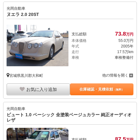
光岡自動車
ヌエラ 2.0 20ST
73.
8
支払総額
万円
本体価格
55.
0
万円
年式
2005年
走行
17.5万km
車検
車検整備付
他の情報を開く
宮城県黒川郡大和町
お気に入り追加
在庫確認・見積依頼
（無料）
光岡自動車
ビュート 1.0 ベーシック 全塗装ベージュカラー 純正オーディオ
レザ
87.
5
支払総額
万円