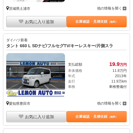
他の情報を開く
茨城県土浦市
お気に入り追加
在庫確認・見積依頼
（無料）
ダイハツ
新着
タント 660 L SDナビ/フルセグTV/キーレスキー/片側スラ
19.
9
支払総額
万円
本体価格
11.
8
万円
年式
2013年
走行
11.9万km
車検
車検整備付
他の情報を開く
愛知県豊田市
お気に入り追加
在庫確認・見積依頼
（無料）