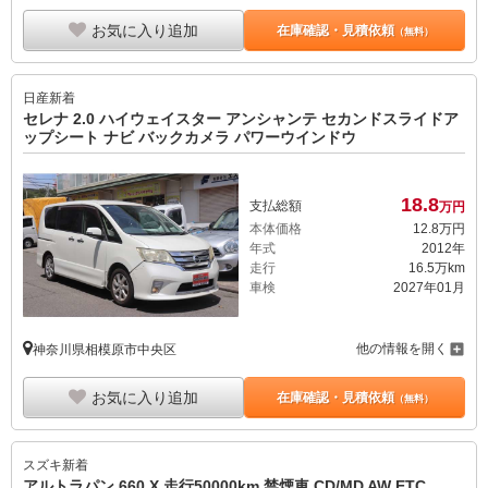
お気に入り追加
在庫確認・見積依頼
（無料）
日産
新着
セレナ 2.0 ハイウェイスター アンシャンテ セカンドスライドア
ップシート ナビ バックカメラ パワーウインドウ
18.
8
支払総額
万円
本体価格
12.
8
万円
年式
2012年
走行
16.5万km
車検
2027年01月
他の情報を開く
神奈川県相模原市中央区
お気に入り追加
在庫確認・見積依頼
（無料）
スズキ
新着
アルトラパン 660 X 走行50000km 禁煙車 CD/MD AW ETC