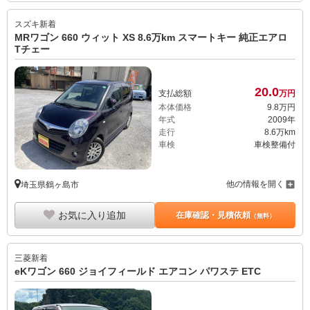
スズキ
新着
MRワゴン 660 ウィット XS 8.6万km スマートキー 純正エアロ
Tチェー
20.
0
支払総額
万円
本体価格
9.
8
万円
年式
2009年
走行
8.6万km
車検
車検整備付
他の情報を開く
埼玉県鶴ヶ島市
お気に入り追加
在庫確認・見積依頼
（無料）
三菱
新着
eKワゴン 660 ジョイフィールド エアコン パワステ ETC