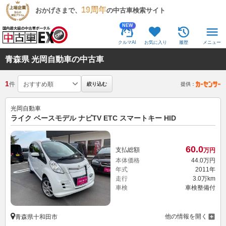
19周年
おかげさまで、
の中古車検索サイト
NEW
クルマAI
お気に入り
履歴
メニュー
青森県 光岡自動車の中古車
1
件
絞り込む
提供：
光岡自動車
ライク ベースモデル ナビTV ETC スマートキー HID
60.
0
支払総額
万円
本体価格
44.
0
万円
年式
2011年
走行
3.0万km
車検
車検整備付
他の情報を開く
青森県十和田市