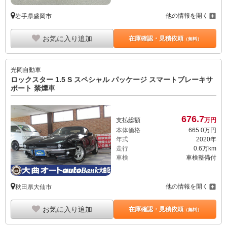
他の情報を開く
岩手県盛岡市
お気に入り追加
在庫確認・見積依頼
（無料）
光岡自動車
ロックスター 1.5 S スペシャル パッケージ スマートブレーキサ
ポート 禁煙車
676.
7
支払総額
万円
本体価格
665.
0
万円
年式
2020年
走行
0.6万km
車検
車検整備付
他の情報を開く
秋田県大仙市
お気に入り追加
在庫確認・見積依頼
（無料）