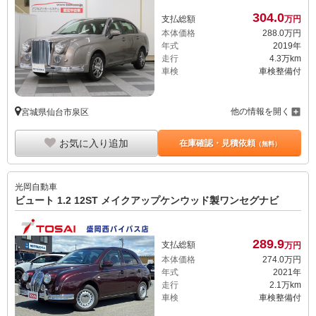
304.
0
支払総額
万円
本体価格
288.
0
万円
年式
2019年
走行
4.3万km
車検
車検整備付
他の情報を開く
宮城県仙台市泉区
お気に入り追加
在庫確認・見積依頼
（無料）
光岡自動車
ビュート 1.2 12ST メイクアップケンウッド製ワンセグナビ
289.
9
支払総額
万円
本体価格
274.
0
万円
年式
2021年
走行
2.1万km
車検
車検整備付