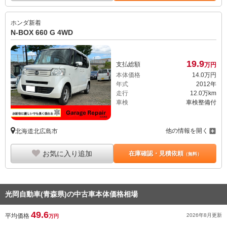
ホンダ
新着
N-BOX 660 G 4WD
19.
9
支払総額
万円
本体価格
14.
0
万円
年式
2012年
走行
12.0万km
車検
車検整備付
他の情報を開く
北海道北広島市
お気に入り追加
在庫確認・見積依頼
（無料）
光岡自動車(青森県)の中古車本体価格相場
49.6
平均価格
2026年8月
更新
万円