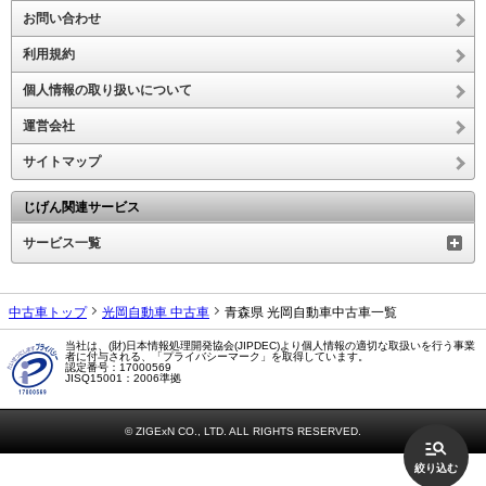
お問い合わせ
利用規約
個人情報の取り扱いについて
運営会社
サイトマップ
じげん関連サービス
サービス一覧
中古車トップ
光岡自動車 中古車
青森県 光岡自動車中古車一覧
当社は、(財)日本情報処理開発協会(JIPDEC)より個人情報の適切な取扱いを行う事業
者に付与される、「プライバシーマーク」を取得しています。
認定番号：17000569
JISQ15001：2006準拠
© ZIGExN CO., LTD. ALL RIGHTS RESERVED.
絞り込む