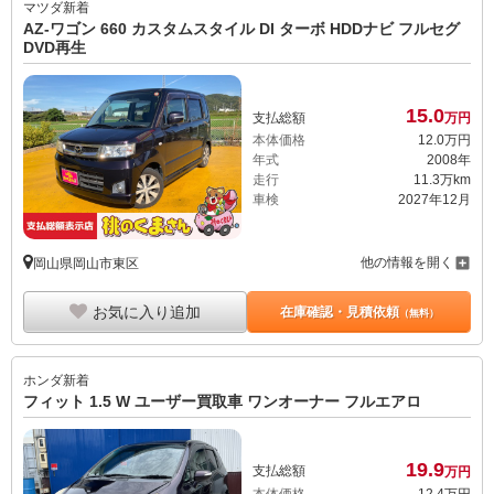
マツダ
新着
AZ-ワゴン 660 カスタムスタイル DI ターボ HDDナビ フルセグ
DVD再生
15.
0
支払総額
万円
本体価格
12.
0
万円
年式
2008年
走行
11.3万km
車検
2027年12月
他の情報を開く
岡山県岡山市東区
お気に入り追加
在庫確認・見積依頼
（無料）
ホンダ
新着
フィット 1.5 W ユーザー買取車 ワンオーナー フルエアロ
19.
9
支払総額
万円
本体価格
12.
4
万円