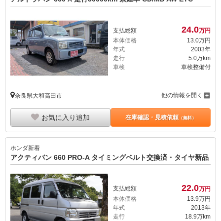
24.
0
支払総額
万円
本体価格
13.
0
万円
年式
2003年
走行
5.0万km
車検
車検整備付
他の情報を開く
奈良県大和高田市
お気に入り追加
在庫確認・見積依頼
（無料）
ホンダ
新着
アクティバン 660 PRO-A タイミングベルト交換済・タイヤ新品
22.
0
支払総額
万円
本体価格
13.
9
万円
年式
2013年
走行
18.9万km