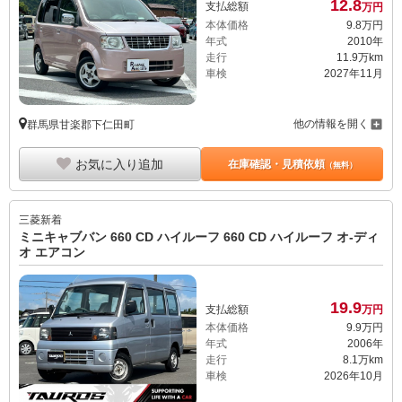
12.
8
支払総額
万円
本体価格
9.
8
万円
年式
2010年
走行
11.9万km
車検
2027年11月
他の情報を開く
群馬県甘楽郡下仁田町
お気に入り追加
在庫確認・見積依頼
（無料）
三菱
新着
ミニキャブバン 660 CD ハイルーフ 660 CD ハイルーフ オ-ディ
オ エアコン
19.
9
支払総額
万円
本体価格
9.
9
万円
年式
2006年
走行
8.1万km
車検
2026年10月