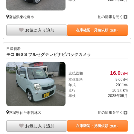
他の情報を開く
宮城県東松島市
お気に入り追加
在庫確認・見積依頼
（無料）
日産
新着
モコ 660 S フルセグテレビナビバックカメラ
16.
0
支払総額
万円
本体価格
9.
0
万円
年式
2011年
走行
16.3万km
車検
2028年09月
他の情報を開く
宮城県仙台市若林区
お気に入り追加
在庫確認・見積依頼
（無料）