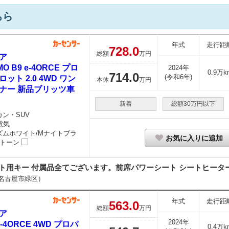
ちら
年式
走行距
728.
0
総額
万円
ア
MO B9 e-4ORCE プロ
2024年
0.9万k
714.
0
(令和6年)
ロット 2.0 4WD ワン
本体
万円
ナー 新品ブリッツ車
新着
総額30万円以下
カン・SUV
電気
ズムホワイト/Mナイトブラ
お気に入りに追加
2トーン
ト用キー 付属品全てございます。前席パワーシート シートヒーター/シ
名古屋市緑区）
年式
走行距
563.
0
総額
万円
ア
2024年
e-4ORCE 4WD プロパ
0.4万k