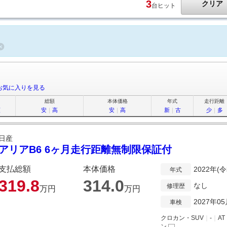
3
クリア
台ヒット
お気に入りを見る
総額
本体価格
年式
走行距離
順
安
｜
高
安
｜
高
新
｜
古
少
｜
多
日産
アリアB6 6ヶ月走行距離無制限保証付
支払総額
本体価格
2022年(
年式
319.
8
314.
0
なし
修理歴
万円
万円
2027年0
車検
クロカン・SUV
｜
-
｜
AT
ン