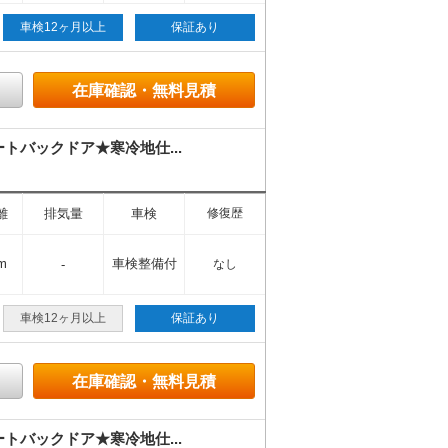
車検12ヶ月以上
保証あり
在庫確認・無料見積
バックドア★寒冷地仕...
離
排気量
車検
修復歴
m
車検整備付
-
なし
車検12ヶ月以上
保証あり
在庫確認・無料見積
バックドア★寒冷地仕...