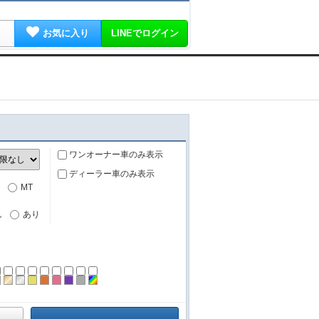
お気に入り
LINEでログイン
ワンオーナー車のみ表示
ディーラー車のみ表示
MT
し
あり
ーン
ラック
ブラウン
ゴールド
シルバー
イエロー
オレンジ
ピンク
パープル
グレー
その他