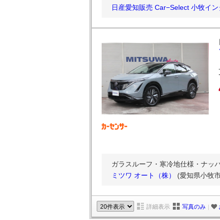
日産愛知販売 Car−Select 小牧イ
ガラスルーフ・寒冷地仕様・ナッパレ
ミツワ オート（株）
(愛知県小牧市
詳細表示
写真のみ
｜