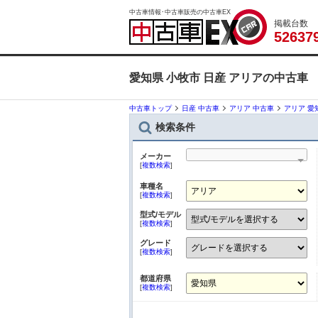
中古車情報･中古車販売の中古車EX
掲載台数
5
2
6
3
7
愛知県 小牧市 日産 アリアの中古車
中古車トップ
日産 中古車
アリア 中古車
アリア 愛
検索条件
メーカー
[
複数検索
]
車種名
[
複数検索
]
型式/モデル
[
複数検索
]
グレード
[
複数検索
]
都道府県
[
複数検索
]