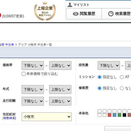
マイリスト
閲覧履歴
検索履歴
9
台(08/07更新)
知県 中古車
アリア 小牧市 中古車一覧
価格帯
排気量
～
～
本体価格で絞り込む
ミッション
指定なし
AT
修復歴
指定なし
な
年式
～
走行距離
～
本体色
市区町村
ホワイト
パール
レッド
ブルー
グリ
ブ
[
複数検索
]