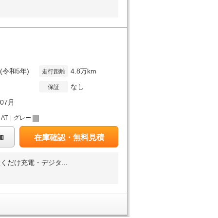
年(令和5年)
4.8万km
走行距離
なし
保証
年07月
｜
AT
｜
グレー
加
在庫確認・無料見積
だけ充電・デジタ...