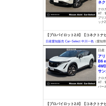
ネク
クロ
AT
｜
プリ
ック
【プロパイロット2.0】【コネクトナ
日産愛知販売 Car−Select 中川一色
（愛知県
日産
アリ
B6 
4W
サン
クロ
AT
｜
パー
【プロパイロット2.0】【コネクトナ