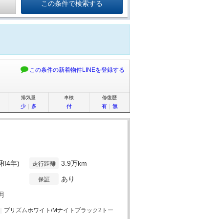
この条件の新着物件LINEを登録する
排気量
車検
修復歴
少
｜
多
付
有
｜
無
令和4年)
3.9万km
走行距離
あり
保証
5月
｜
プリズムホワイト/Mナイトブラック2トー