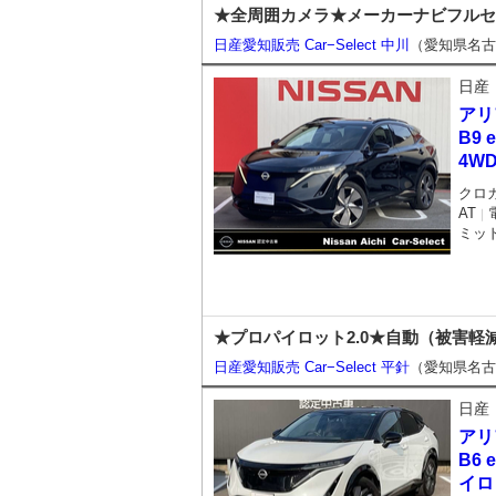
★全周囲カメラ★メーカーナビフルセグ
日産愛知販売 Car−Select 中川
（愛知県名古
日産
アリ
B9 
4W
クロ
AT
｜
ミッ
★プロパイロット2.0★自動（被害軽
日産愛知販売 Car−Select 平針
（愛知県名古
日産
アリ
B6 
イロ