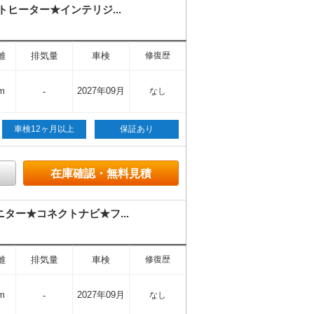
ヒーター★インテリジ...
離
排気量
車検
修復歴
m
2027年09月
-
なし
車検12ヶ月以上
保証あり
在庫確認・無料見積
ター★コネクトナビ★フ...
離
排気量
車検
修復歴
m
2027年09月
-
なし