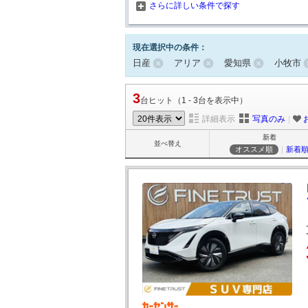
さらに詳しい条件で探す
現在選択中の条件：
日産
アリア
愛知県
小牧市
3
台ヒット（1 - 3台を表示中）
詳細表示
写真のみ
｜
新着
並べ替え
オススメ順
｜
新着