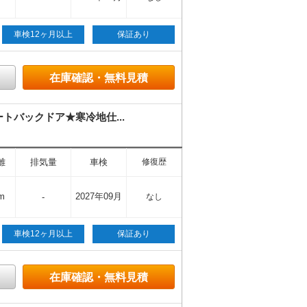
車検12ヶ月以上
保証あり
在庫確認・無料見積
バックドア★寒冷地仕...
離
排気量
車検
修復歴
m
2027年09月
-
なし
車検12ヶ月以上
保証あり
在庫確認・無料見積