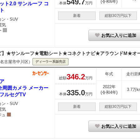
549.
7
(令和6年)
ット2.0 サンルーフ コ
本体
万円
ト
新着
総額30万円以下
カン・SUV
電気
ー
お気に入りに追加
ビ】★サンルーフ★電動シート★コネクトナビ★アラウンドM★オート
名古屋市中川区）
ディーラー系販売店
年式
走行距
346.
2
総額
万円
ア
2022年
 全周囲カメラ メーカー
3.7万k
335.
0
(令和4年)
フルセグTV
本体
万円
カン・SUV
新着
総額30万円以下
電気
ジュ
お気に入りに追加