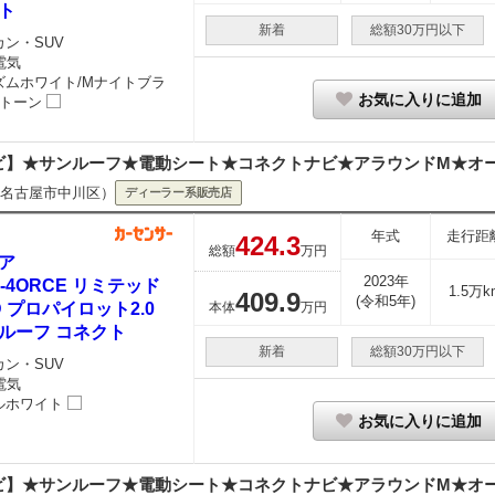
ト
新着
総額30万円以下
カン・SUV
電気
ズムホワイト/Mナイトブラ
お気に入りに追加
2トーン
ビ】★サンルーフ★電動シート★コネクトナビ★アラウンドM★オート
名古屋市中川区）
ディーラー系販売店
年式
走行距
424.
3
総額
万円
ア
2023年
e-4ORCE リミテッド
1.5万k
409.
9
(令和5年)
D プロパイロット2.0
本体
万円
ルーフ コネクト
新着
総額30万円以下
カン・SUV
電気
ルホワイト
お気に入りに追加
ビ】★サンルーフ★電動シート★コネクトナビ★アラウンドM★オート