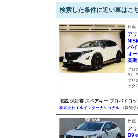
検索した条件に近い車はこ
日産
アリ
NIS
パイ
オー
高調
クロ
AT
｜
プリ
ック
取説 保証書 スペアキー プロパイロッ
株式会社エルインターナショナル
（愛知県
日産
アリ
B9 