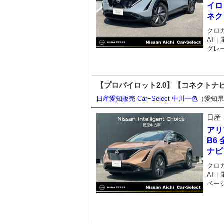
イロ
ネク
クロ
AT
｜
グレ
【プロパイロット2.0】【コネクトナ
日産愛知販売 Car−Select 中川一色
（愛知県
日産
アリ
B6
ナビ
クロ
AT
｜
ベー