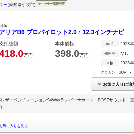
ンター
(愛知県小牧市)
ディーラー系販売店
日産
アリアB6 プロパイロット2.0・12.3インチナビ
支払総額
本体価格
2023
年式
418.
0
398.
0
なし
修理歴
万円
万円
2028
車検
クロカン・SUV
｜
-
お気に入りに追
ザーベンチレーションS4Wayランバーサポート・BOSEサウンド・置く
)
お気に入りを見る