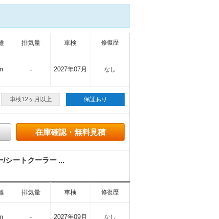
離
排気量
車検
修復歴
m
2027年07月
-
なし
車検12ヶ月以上
保証あり
在庫確認・無料見積
ートクーラー ...
離
排気量
車検
修復歴
m
2027年09月
-
なし