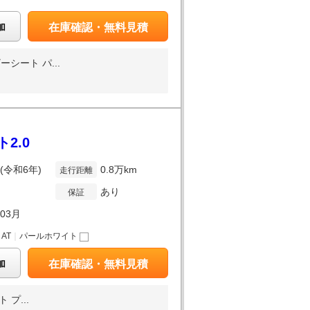
加
在庫確認・無料見積
シート パ...
2.0
年(令和6年)
0.8万km
走行距離
あり
保証
年03月
｜
AT
｜
パールホワイト
加
在庫確認・無料見積
プ...