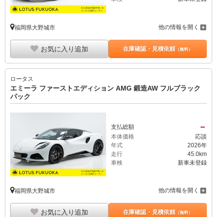
他の情報を開く
福岡県大野城市
お気に入り追加
在庫確認・見積依頼
（無料）
ロータス
エミーラ ファーストエディション AMG 鍛造AW フルブラック
パック
－
支払総額
本体価格
応談
年式
2026年
走行
45.0km
車検
新車未登録
他の情報を開く
福岡県大野城市
お気に入り追加
在庫確認・見積依頼
（無料）