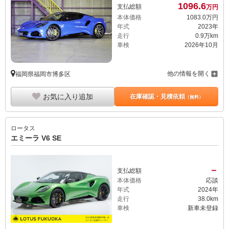
1096.
6
支払総額
万円
本体価格
1083.
0
万円
年式
2023年
走行
0.9万km
車検
2026年10月
他の情報を開く
福岡県福岡市博多区
お気に入り追加
在庫確認・見積依頼
（無料）
ロータス
エミーラ V6 SE
－
支払総額
本体価格
応談
年式
2024年
走行
38.0km
車検
新車未登録