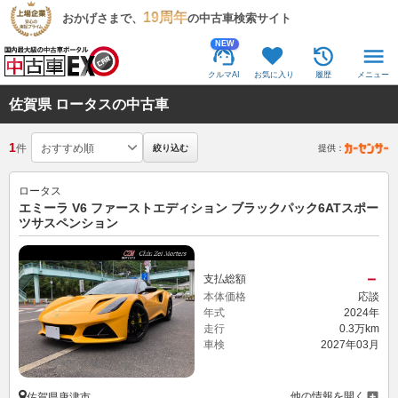
19周年
おかげさまで、
の中古車検索サイト
NEW
クルマAI
お気に入り
履歴
メニュー
佐賀県 ロータスの中古車
1
件
絞り込む
提供：
ロータス
エミーラ V6 ファーストエディション ブラックパック6ATスポー
ツサスペンション
－
支払総額
本体価格
応談
年式
2024年
走行
0.3万km
車検
2027年03月
他の情報を開く
佐賀県唐津市