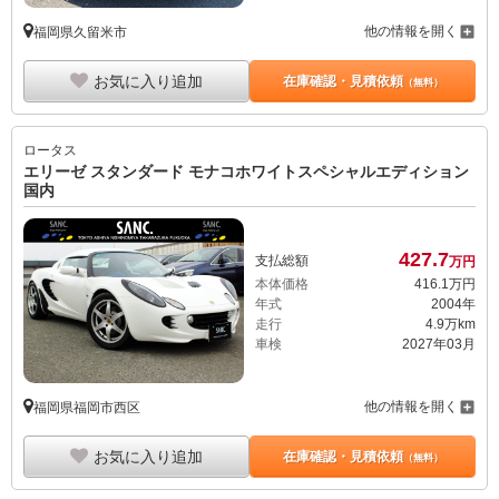
他の情報を開く
福岡県久留米市
お気に入り追加
在庫確認・見積依頼
（無料）
ロータス
エリーゼ スタンダード モナコホワイトスペシャルエディション
国内
427.
7
支払総額
万円
本体価格
416.
1
万円
年式
2004年
走行
4.9万km
車検
2027年03月
他の情報を開く
福岡県福岡市西区
お気に入り追加
在庫確認・見積依頼
（無料）