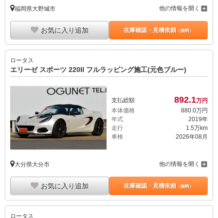
他の情報を開く
福岡県大野城市
お気に入り追加
在庫確認・見積依頼
（無料）
ロータス
エリーゼ スポーツ 220II フルラッピング施工(元色ブルー)
892.
1
支払総額
万円
本体価格
880.
0
万円
年式
2019年
走行
1.5万km
車検
2026年08月
他の情報を開く
大分県大分市
お気に入り追加
在庫確認・見積依頼
（無料）
ロータス