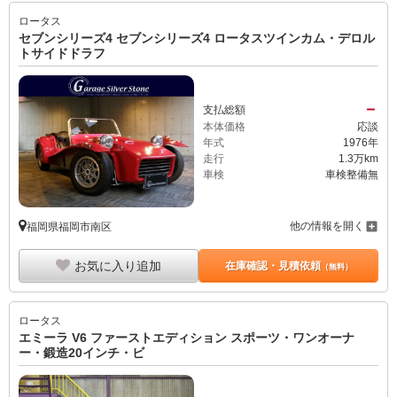
ロータス
セブンシリーズ4 セブンシリーズ4 ロータスツインカム・デロル
トサイドドラフ
－
支払総額
本体価格
応談
年式
1976年
走行
1.3万km
車検
車検整備無
他の情報を開く
福岡県福岡市南区
お気に入り追加
在庫確認・見積依頼
（無料）
ロータス
エミーラ V6 ファーストエディション スポーツ・ワンオーナ
ー・鍛造20インチ・ビ