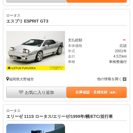
ロータス
エスプリ ESPRIT GT3
－
支払総額
本体価格
応談
年式
2001年
走行
4.5万km
車検
車検整備付
他の情報を開く
福岡県大野城市
お気に入り追加
在庫確認・見積依頼
（無料）
ロータス
エリーゼ 111S ロータス/エリーゼ/1999年/幌/ETC/並行車