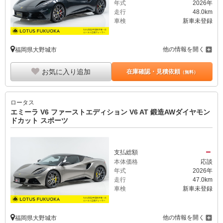
年式
2026年
走行
48.0km
車検
新車未登録
他の情報を開く
福岡県大野城市
お気に入り追加
在庫確認・見積依頼
（無料）
ロータス
エミーラ V6 ファーストエディション V6 AT 鍛造AWダイヤモン
ドカット スポーツ
－
支払総額
本体価格
応談
年式
2026年
走行
47.0km
車検
新車未登録
他の情報を開く
福岡県大野城市