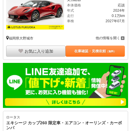
本体価格
応談
年式
2024年
走行
0.1万km
車検
2027年07月
他の情報を開く
福岡県大野城市
お気に入り追加
在庫確認・見積依頼
（無料）
ロータス
エキシージ カップ260 限定車・エアコン・オーリンズ・カーボ
ンパ