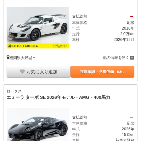
－
支払総額
本体価格
応談
年式
2010年
走行
2.0万km
車検
2026年12月
他の情報を開く
福岡県大野城市
お気に入り追加
在庫確認・見積依頼
（無料）
ロータス
エミーラ ターボ SE 2026年モデル・AMG・400馬力
－
支払総額
本体価格
応談
年式
2026年
走行
15.0km
車検
新車未登録