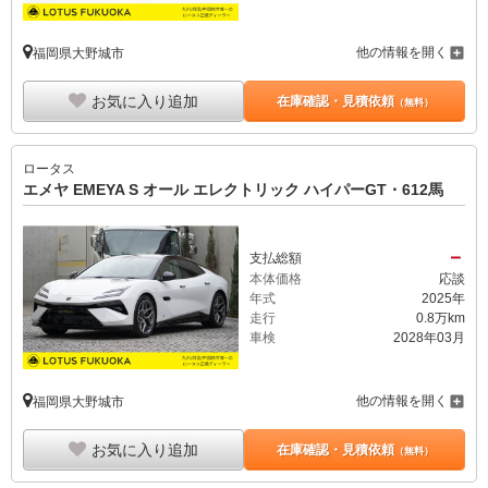
他の情報を開く
福岡県大野城市
お気に入り追加
在庫確認・見積依頼
（無料）
ロータス
エメヤ EMEYA S オール エレクトリック ハイパーGT・612馬
－
支払総額
本体価格
応談
年式
2025年
走行
0.8万km
車検
2028年03月
他の情報を開く
福岡県大野城市
お気に入り追加
在庫確認・見積依頼
（無料）