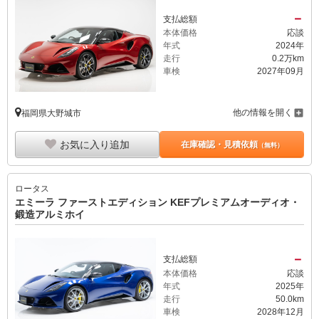
－
支払総額
本体価格
応談
年式
2024年
走行
0.2万km
車検
2027年09月
他の情報を開く
福岡県大野城市
お気に入り追加
在庫確認・見積依頼
（無料）
ロータス
エミーラ ファーストエディション KEFプレミアムオーディオ・
鍛造アルミホイ
－
支払総額
本体価格
応談
年式
2025年
走行
50.0km
車検
2028年12月