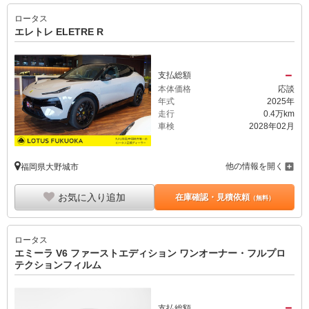
ロータス
エレトレ ELETRE R
－
支払総額
本体価格
応談
年式
2025年
走行
0.4万km
車検
2028年02月
他の情報を開く
福岡県大野城市
お気に入り追加
在庫確認・見積依頼
（無料）
ロータス
エミーラ V6 ファーストエディション ワンオーナー・フルプロ
テクションフィルム
－
支払総額