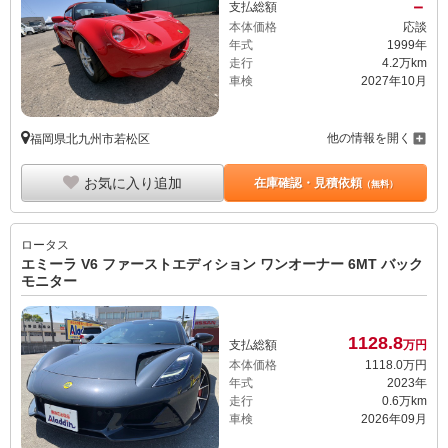
－
支払総額
本体価格
応談
年式
1999年
走行
4.2万km
車検
2027年10月
他の情報を開く
福岡県北九州市若松区
お気に入り追加
在庫確認・見積依頼
（無料）
ロータス
エミーラ V6 ファーストエディション ワンオーナー 6MT バック
モニター
1128.
8
支払総額
万円
本体価格
1118.
0
万円
年式
2023年
走行
0.6万km
車検
2026年09月