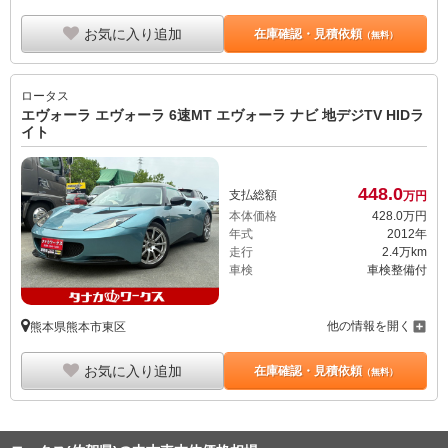
お気に入り追加
在庫確認・見積依頼
（無料）
ロータス
エヴォーラ エヴォーラ 6速MT エヴォーラ ナビ 地デジTV HIDラ
イト
448.
0
支払総額
万円
本体価格
428.
0
万円
年式
2012年
走行
2.4万km
車検
車検整備付
他の情報を開く
熊本県熊本市東区
お気に入り追加
在庫確認・見積依頼
（無料）