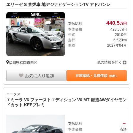
エリーゼ S 禁煙車 地デジナビゲーションTV アドバンレ
440.
5
支払総額
万円
本体価格
428.
5
万円
年式
2010年
走行
6.5万km
車検
2027年04月
他の情報を開く
福岡県福岡市西区
お気に入り追加
在庫確認・見積依頼
（無料）
ロータス
エミーラ V6 ファーストエディション V6 MT 鍛造AWダイヤモン
ドカット KEFプレミ
－
支払総額
本体価格
応談