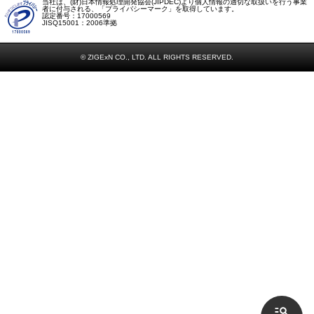
当社は、(財)日本情報処理開発協会(JIPDEC)より個人情報の適切な取扱いを行う事業
者に付与される、「プライバシーマーク」を取得しています。
認定番号：17000569
JISQ15001：2006準拠
© ZIGExN CO., LTD. ALL RIGHTS RESERVED.