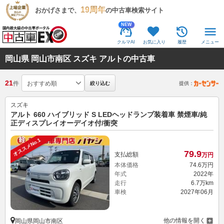
19周年
おかげさまで、
の中古車検索サイト
NEW
クルマAI
お気に入り
履歴
メニュー
岡山県 岡山市南区 スズキ アルトの中古車
21
件
絞り込む
提供：
スズキ
アルト 660 ハイブリッド S LEDヘッドランプ装着車 禁煙車/純
正ディスプレイオーデイオ付/衝突
オススメNo.1
79.
9
支払総額
万円
本体価格
74.
6
万円
年式
2022年
走行
6.7万km
車検
2027年06月
他の情報を開く
岡山県岡山市南区