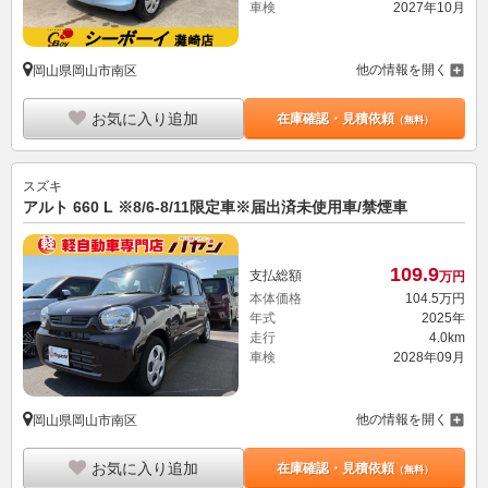
車検
2027年10月
他の情報を開く
岡山県岡山市南区
お気に入り追加
在庫確認・見積依頼
（無料）
スズキ
アルト 660 L ※8/6-8/11限定車※届出済未使用車/禁煙車
109.
9
支払総額
万円
本体価格
104.
5
万円
年式
2025年
走行
4.0km
車検
2028年09月
他の情報を開く
岡山県岡山市南区
お気に入り追加
在庫確認・見積依頼
（無料）