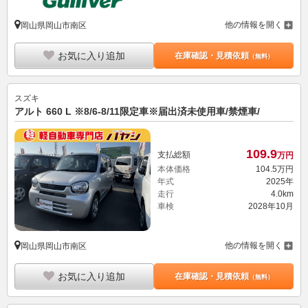
他の情報を開く
岡山県岡山市南区
お気に入り追加
在庫確認・見積依頼
（無料）
スズキ
アルト 660 L ※8/6-8/11限定車※届出済未使用車/禁煙車/
109.
9
支払総額
万円
本体価格
104.
5
万円
年式
2025年
走行
4.0km
車検
2028年10月
他の情報を開く
岡山県岡山市南区
お気に入り追加
在庫確認・見積依頼
（無料）