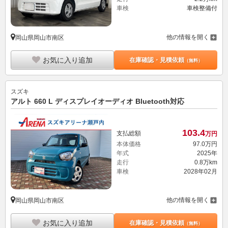
車検
車検整備付
他の情報を開く
岡山県岡山市南区
お気に入り追加
在庫確認・見積依頼
（無料）
スズキ
アルト 660 L ディスプレイオーディオ Bluetooth対応
103.
4
支払総額
万円
本体価格
97.
0
万円
年式
2025年
走行
0.8万km
車検
2028年02月
他の情報を開く
岡山県岡山市南区
お気に入り追加
在庫確認・見積依頼
（無料）