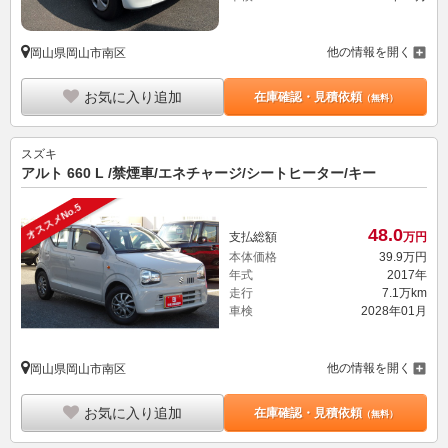
他の情報を開く
岡山県岡山市南区
お気に入り追加
在庫確認・見積依頼
（無料）
スズキ
アルト 660 L /禁煙車/エネチャージ/シートヒーター/キー
オススメNo.5
48.
0
支払総額
万円
本体価格
39.
9
万円
年式
2017年
走行
7.1万km
車検
2028年01月
他の情報を開く
岡山県岡山市南区
お気に入り追加
在庫確認・見積依頼
（無料）