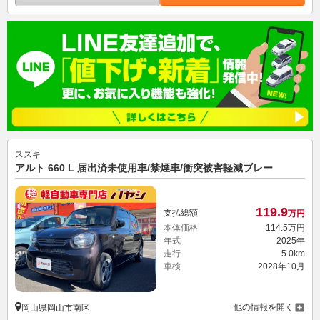
スズキ
アルト 660 L 届出済未使用車/禁煙車/衝突被害軽減ブレー
119.
9
支払総額
万円
本体価格
114.
5
万円
年式
2025年
走行
5.0km
車検
2028年10月
他の情報を開く
岡山県岡山市南区