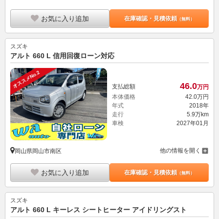
お気に入り追加
在庫確認・見積依頼
（無料）
スズキ
アルト 660 L 信用回復ローン対応
オススメNo.2
46.
0
支払総額
万円
本体価格
42.
0
万円
年式
2018年
走行
5.9万km
車検
2027年01月
他の情報を開く
岡山県岡山市南区
お気に入り追加
在庫確認・見積依頼
（無料）
スズキ
アルト 660 L キーレス シートヒーター アイドリングスト