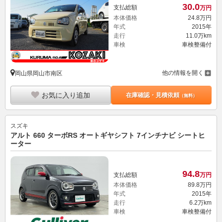
30.
0
支払総額
万円
本体価格
24.
8
万円
年式
2015年
走行
11.0万km
車検
車検整備付
他の情報を開く
岡山県岡山市南区
お気に入り追加
在庫確認・見積依頼
（無料）
スズキ
アルト 660 ターボRS オートギヤシフト 7インチナビ シートヒ
ーター
94.
8
支払総額
万円
本体価格
89.
8
万円
年式
2015年
走行
6.2万km
車検
車検整備付