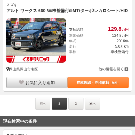
スズキ
アルト ワークス 660 /車検整備付/5MT/ターボ/レカロシート/HID
129.
8
支払総額
万円
本体価格
124.
8
万円
年式
2016年
走行
5.6万km
車検
車検整備付
他の情報を開く
岡山県岡山市南区
お気に入り追加
在庫確認・見積依頼
（無料）
前へ
1
2
次へ
現在検索中の条件