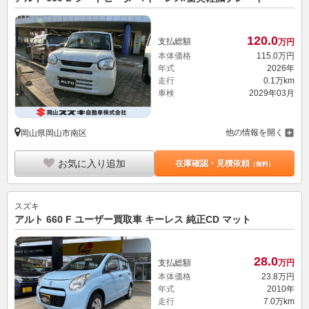
120.
0
支払総額
万円
本体価格
115.
0
万円
年式
2026年
走行
0.1万km
車検
2029年03月
他の情報を開く
岡山県岡山市南区
お気に入り追加
在庫確認・見積依頼
（無料）
スズキ
アルト 660 F ユーザー買取車 キーレス 純正CD マット
28.
0
支払総額
万円
本体価格
23.
8
万円
年式
2010年
走行
7.0万km