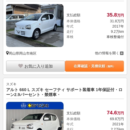
35.
8
支払総額
万円
本体価格
31.
8
万円
年式
2017年
走行
9.2万km
車検
車検整備付
他の情報を開く
岡山県岡山市南区
お気に入り追加
在庫確認・見積依頼
（無料）
スズキ
アルト 660 L スズキ セーフティ サポート装着車 1年保証付・ロ
ーン2.9パーセント・禁煙車・
74.
6
支払総額
万円
本体価格
69.
8
万円
年式
2021年
走行
2.2万km