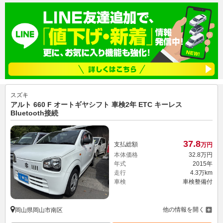
スズキ
アルト 660 F オートギヤシフト 車検2年 ETC キーレス
Bluetooth接続
37.
8
支払総額
万円
本体価格
32.
8
万円
年式
2015年
走行
4.3万km
車検
車検整備付
他の情報を開く
岡山県岡山市南区