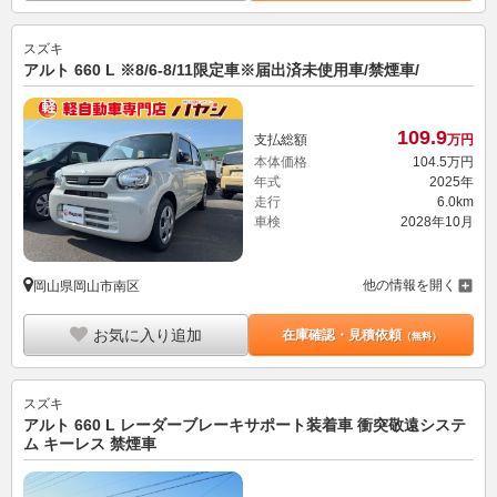
スズキ
アルト 660 L ※8/6-8/11限定車※届出済未使用車/禁煙車/
109.
9
支払総額
万円
本体価格
104.
5
万円
年式
2025年
走行
6.0km
車検
2028年10月
他の情報を開く
岡山県岡山市南区
お気に入り追加
在庫確認・見積依頼
（無料）
スズキ
アルト 660 L レーダーブレーキサポート装着車 衝突敬遠システ
ム キーレス 禁煙車