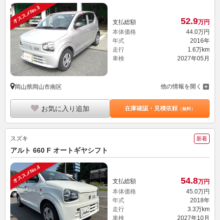
オススメNo.3
52.
9
支払総額
万円
本体価格
44.
0
万円
年式
2016年
走行
1.6万km
車検
2027年05月
他の情報を開く
岡山県岡山市南区
お気に入り追加
在庫確認・見積依頼
（無料）
スズキ
新着
アルト 660 F オートギヤシフト
オススメNo.4
54.
8
支払総額
万円
本体価格
45.
0
万円
年式
2018年
走行
3.3万km
車検
2027年10月