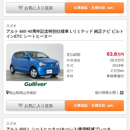
お気に入り追加
在庫確認・見積依頼
（無料）
スズキ
アルト 660 40周年記念特別仕様車 Lリミテッド 純正ナビ ビルト
インETC シートヒーター
63.
8
支払総額
万円
本体価格
59.
0
万円
年式
2019年
走行
2.5万km
車検
車検整備付
他の情報を開く
岡山県岡山市南区
お気に入り追加
在庫確認・見積依頼
（無料）
スズキ
アルト 660 L シートヒーター/キーレス/衝突軽減ブレーキ