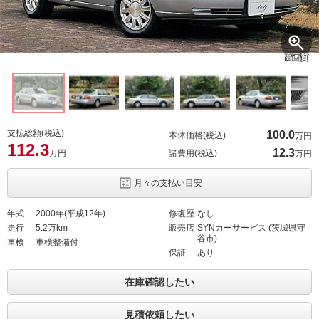
高画質
支払総額(税込)
100.
0
本体価格(税込)
万円
112.
3
12.
3
万円
諸費用(税込)
万円
月々の支払い目安
年式
2000年(平成12年)
修復歴
なし
走行
5.2万km
販売店
SYNカーサービス (茨城県守
谷市)
車検
車検整備付
保証
あり
在庫確認したい
見積依頼したい