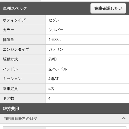
車種スペック
在庫確認したい
ボディタイプ
セダン
カラー
シルバー
排気量
4,600cc
エンジンタイプ
ガソリン
駆動方式
2WD
ハンドル
左ハンドル
ミッション
4速AT
乗車定員
5名
ドア数
4
維持費用
自賠責保険料の目安