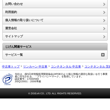
お問い合わせ
利用規約
個人情報の取り扱いについて
運営会社
サイトマップ
じげん関連サービス
サービス一覧
中古車トップ
リンカーン 中古車
コンチネンタル 中古車
コンチネンタル 茨
当社は、(財)日本情報処理開発協会(JIPDEC)より個人情報の適切な取扱いを行う事業
者に付与される、「プライバシーマーク」を取得しています。
認定番号：17000569
JISQ15001：2006準拠
© ZIGExN CO., LTD. ALL RIGHTS RESERVED.