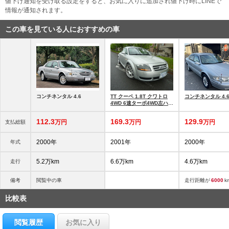
値下げ通知を受け取る設定をすると、お気に入りに追加され値下げ時にLINEで
情報が通知されます。
この車を見ている人におすすめの車
コンチネンタル 4.6
TT クーペ 1.8T クワトロ
コンチネンタル 4.
4WD 6速ターボ4WD左ハン
ドル
112.
3
169.
3
129.
9
万円
万円
万円
支払総額
2000年
2001年
2000年
年式
5.2万km
6.6万km
4.6万km
走行
備考
閲覧中の車
走行距離が
6000
k
比較表
閲覧履歴
お気に入り