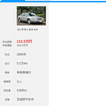
コンチネンタル 4.6
112.
3
万円
支払総額
本体価格
100.
0
万円
2000年
年式
5.2万km
走行
車検整備付
車検
なし
修復歴
4,600cc
排気量
茨城県守谷市
店舗