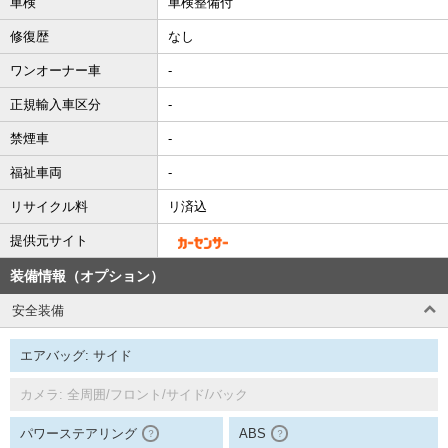
車検
車検整備付
修復歴
なし
ワンオーナー車
-
正規輸入車区分
-
禁煙車
-
福祉車両
-
リサイクル料
リ済込
提供元サイト
装備情報（オプション）
安全装備
エアバッグ: サイド
カメラ: 全周囲/フロント/サイド/バック
パワーステアリング
ABS
？
？