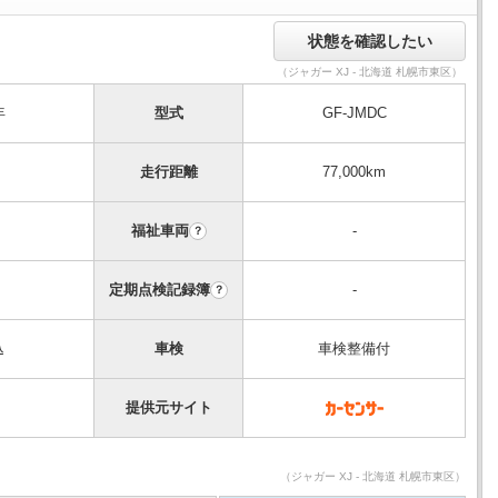
（ジャガー XJ - 北海道 札幌市東区）
年
型式
GF-JMDC
走行距離
77,000km
福祉車両
-
？
定期点検記録簿
-
？
込
車検
車検整備付
提供元サイト
（ジャガー XJ - 北海道 札幌市東区）