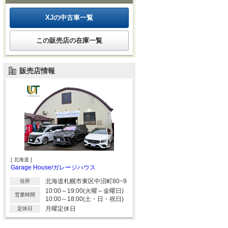
XJの中古車一覧
この販売店の在庫一覧
販売店情報
[ 北海道 ]
Garage House/ガレージハウス
北海道札幌市東区中沼町80−9
住所
10:00～19:00(火曜～金曜日)
営業時間
10:00～18:00(土・日・祝日)
月曜定休日
定休日