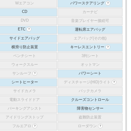
Wエアコン
パワーステアリング
？
CD
カーナビ
DVD
音楽プレイヤー接続可
ETC
運転席エアバッグ
？
サイドエアバッグ
エアバッグ(その他)
横滑り防止装置
キーレスエントリー
？
ベンチシート
3列シート
ウォークスルー
オットマン
サンルーフ
パワーシート
？
シートヒーター
ディスチャージ(HID)ライト
？
サイドカメラ
バックカメラ
電動スライドドア
クルーズコントロール
パーキングアシスト
障害物センサー
アイドリングストップ
盗難防止装置
フルエアロ
ローダウン
？
？