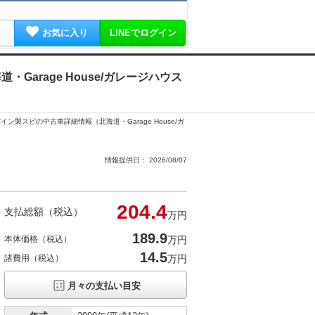
お気に入り
LINEでログイン
・Garage House/ガレージハウス
ルパイン製スピの中古車詳細情報（北海道・Garage House/ガ
情報提供日： 2026/08/07
204.
4
支払総額（税込）
万円
189.
9
本体価格（税込）
万円
14.5
諸費用（税込）
万円
月々の支払い目安