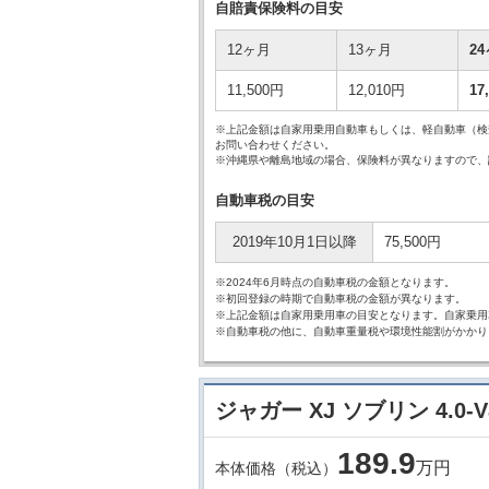
自賠責保険料の目安
12ヶ月
13ヶ月
2
11,500円
12,010円
17
※上記金額は自家用乗用自動車もしくは、軽自動車（検
お問い合わせください。
※沖縄県や離島地域の場合、保険料が異なりますので、
自動車税の目安
2019年10月1日以降
75,500円
※2024年6月時点の自動車税の金額となります。
※初回登録の時期で自動車税の金額が異なります。
※上記金額は自家用乗用車の目安となります。自家乗用
※自動車税の他に、自動車重量税や環境性能割がかかり
ジャガー XJ ソブリン 4.
189.
9
万円
本体価格（税込）