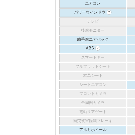
エアコン
パワーウインドウ
？
テレビ
後席モニター
助手席エアバッグ
ABS
？
スマートキー
フルフラットシート
本革シート
シートエアコン
フロントカメラ
全周囲カメラ
電動リアゲート
衝突被害軽減ブレーキ
アルミホイール