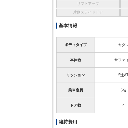
リフトアップ
片側スライドドア
基本情報
ボディタイプ
セダ
本体色
サファ
ミッション
5速A
乗車定員
5名
ドア数
4
維持費用