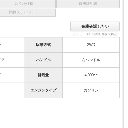
寒冷地仕様
取扱説明書
両側スライドドア
（ジャガー XJ - 北海道 札幌市東区）
ン
駆動方式
2WD
イア
ハンドル
右ハンドル
T
排気量
4,000cc
エンジンタイプ
ガソリン