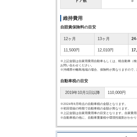
ドア数
5
維持費用
自賠責保険料の目安
12ヶ月
13ヶ月
2
11,500円
12,010円
17
※上記金額は自家用乗用自動車もしくは、軽自動車（検
お問い合わせください。
※沖縄県や離島地域の場合、保険料が異なりますので、
自動車税の目安
2019年10月1日以降
110,000円
※2024年6月時点の自動車税の金額となります。
※初回登録の時期で自動車税の金額が異なります。
※上記金額は自家用乗用車の目安となります。自家乗用
※自動車税の他に、自動車重量税や環境性能割がかかり