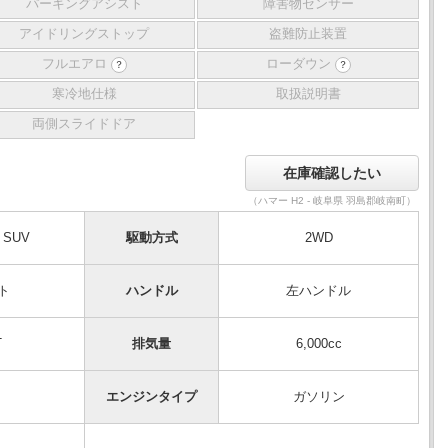
パーキングアシスト
障害物センサー
アイドリングストップ
盗難防止装置
フルエアロ
ローダウン
？
？
寒冷地仕様
取扱説明書
両側スライドドア
（ハマー H2 - 岐阜県 羽島郡岐南町）
SUV
駆動方式
2WD
ト
ハンドル
左ハンドル
T
排気量
6,000cc
エンジンタイプ
ガソリン