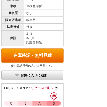
車検
車検整備付
修復歴
なし
販売店地域
岐阜県
法定整備
付き
あり
保証
3ヶ月
距離無制限
在庫確認・無料見積
※お電話番号の入力は不要です。
お気に入りに追加
リセールに強い
EXリセールスコア：
?
C
B
A
S