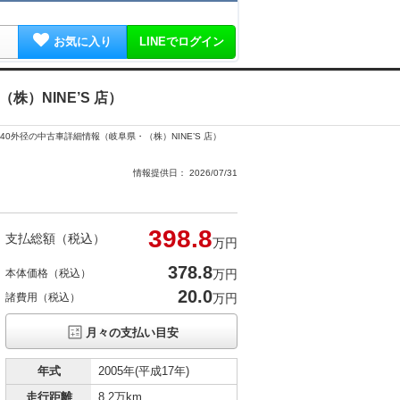
お気に入り
LINEでログイン
株）NINE’S 店）
 40外径の中古車詳細情報（岐阜県・（株）NINE’S 店）
情報提供日： 2026/07/31
398.
8
支払総額（税込）
万円
378.
8
本体価格（税込）
万円
20.0
諸費用（税込）
万円
月々の支払い目安
年式
2005年(平成17年)
走行距離
8.2万km