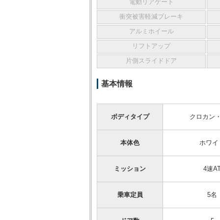
電動リアゲート
衝突被害軽減ブレーキ
アルミホイール
リフトアップ
片側スライドドア
基本情報
ボディタイプ
クロカン・
本体色
ホワイ
ミッション
4速A
乗車定員
5名