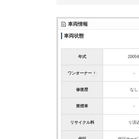
車両情報
車両状態
年式
2005
ワンオーナー
-
？
修復歴
なし
禁煙車
-
リサイクル料
リ済
保証
保証サービ