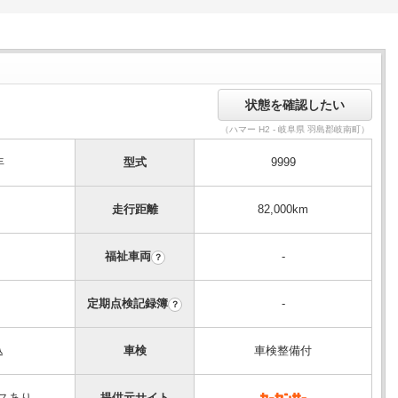
（ハマー H2 - 岐阜県 羽島郡岐南町）
年
型式
9999
走行距離
82,000km
福祉車両
-
？
定期点検記録簿
-
？
込
車検
車検整備付
スあり
提供元サイト