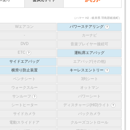
（ハマー H2 - 岐阜県 羽島郡岐南町）
Wエアコン
パワーステアリング
？
-
カーナビ
DVD
音楽プレイヤー接続可
ETC
運転席エアバッグ
？
サイドエアバッグ
エアバッグ(その他)
横滑り防止装置
キーレスエントリー
？
ベンチシート
3列シート
ウォークスルー
オットマン
サンルーフ
パワーシート
？
シートヒーター
ディスチャージ(HID)ライト
？
サイドカメラ
バックカメラ
電動スライドドア
クルーズコントロール