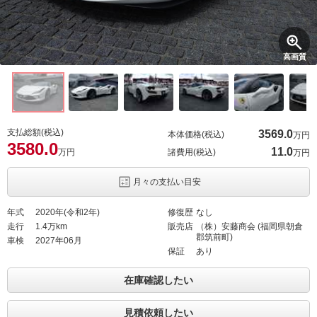
高画質
支払総額(税込)
3569.
0
本体価格(税込)
万円
3580.
0
11.
0
万円
諸費用(税込)
万円
月々の支払い目安
年式
2020年(令和2年)
修復歴
なし
走行
1.4万km
販売店
（株）安藤商会 (福岡県朝倉
郡筑前町)
車検
2027年06月
保証
あり
在庫確認したい
見積依頼したい