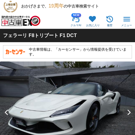
19周年
おかげさまで、
の中古車検索サイト
NEW
クルマAI
お気に入り
履歴
メニュー
フェラーリ
F8トリブート F1 DCT
中古車情報は、「カーセンサー」から情報提供を受けていま
す。