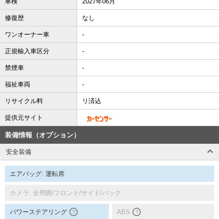
車検
2027年06月
修復歴
なし
ワンオーナー車
-
正規輸入車区分
-
禁煙車
-
福祉車両
-
リサイクル料
リ済込
提供元サイト
装備情報（オプション）
安全装備
エアバッグ: 運転席
カメラ: 全周囲/フロント/サイド/バック
パワーステアリング
ABS
？
？