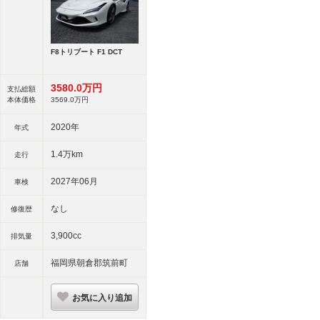
F8トリブート F1 DCT
3580.
0
万円
支払総額
本体価格
3569.
0
万円
2020年
年式
1.4万km
走行
2027年06月
車検
なし
修復歴
3,900cc
排気量
福岡県朝倉郡筑前町
店舗
お気に入り追加