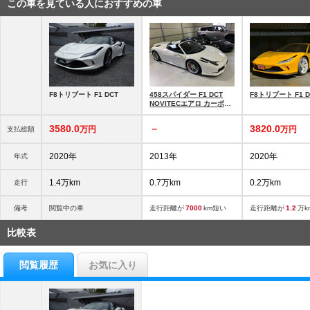
この車を見ている人におすすめの車
F8トリブート F1 DCT
458スパイダー F1 DCT
F8トリブート F1 D
NOVITECエアロ カーボン
レーシングシート
3580.
0
－
3820.
0
万円
万円
支払総額
2020年
2013年
2020年
年式
1.4万km
0.7万km
0.2万km
走行
備考
閲覧中の車
走行距離が
7000
km短い
走行距離が
1.2
万k
比較表
閲覧履歴
お気に入り