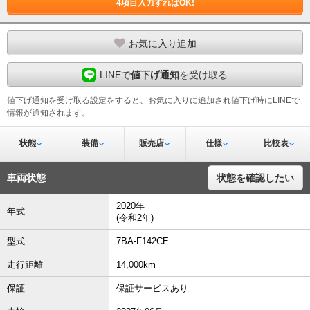
4項目入力すればOK!
お気に入り追加
LINEで
値下げ通知
を受け取る
値下げ通知を受け取る設定をすると、お気に入りに追加され値下げ時にLINEで
情報が通知されます。
状態
装備
販売店
仕様
比較表
車両状態
状態を確認したい
2020年
年式
(令和2年)
型式
7BA-F142CE
走行距離
14,000km
保証
保証サービスあり