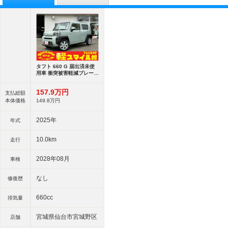
タフト 660 G 届出済未使
用車 衝突被害軽減ブレーキ
ガラ
157.
9
万円
支払総額
本体価格
149.
8
万円
2025年
年式
10.0km
走行
2028年08月
車検
なし
修復歴
660cc
排気量
宮城県仙台市宮城野区
店舗