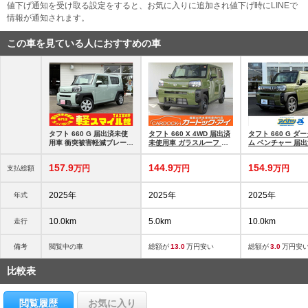
値下げ通知を受け取る設定をすると、お気に入りに追加され値下げ時にLINEで
情報が通知されます。
この車を見ている人におすすめの車
タフト 660 G 届出済未使
タフト 660 X 4WD 届出済
タフト 660 G ダ
用車 衝突被害軽減ブレーキ
未使用車 ガラスルーフ ス
ム ベンチャー 届
ガラ
マートアシ
用車
157.
9
144.
9
154.
9
万円
万円
万円
支払総額
2025年
2025年
2025年
年式
10.0km
5.0km
10.0km
走行
備考
閲覧中の車
総額が
13.0
万円安い
総額が
3.0
万円安
比較表
閲覧履歴
お気に入り