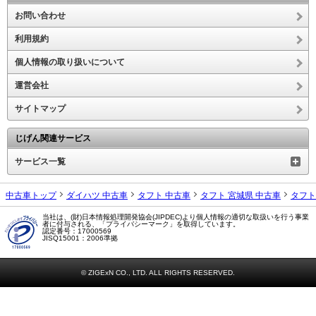
お問い合わせ
利用規約
個人情報の取り扱いについて
運営会社
サイトマップ
じげん関連サービス
サービス一覧
中古車トップ
ダイハツ 中古車
タフト 中古車
タフト 宮城県 中古車
タフト
当社は、(財)日本情報処理開発協会(JIPDEC)より個人情報の適切な取扱いを行う事業
者に付与される、「プライバシーマーク」を取得しています。
認定番号：17000569
JISQ15001：2006準拠
© ZIGExN CO., LTD. ALL RIGHTS RESERVED.