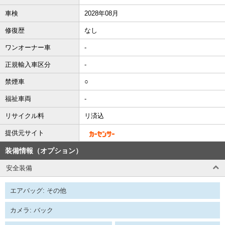
車検
2028年08月
修復歴
なし
ワンオーナー車
-
正規輸入車区分
-
禁煙車
○
福祉車両
-
リサイクル料
リ済込
提供元サイト
装備情報（オプション）
安全装備
エアバッグ: その他
カメラ: バック