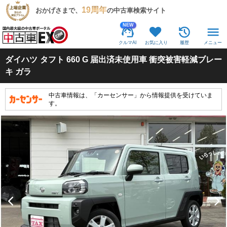
19周年
おかげさまで、
の中古車検索サイト
NEW
クルマAI
お気に入り
履歴
メニュー
ダイハツ
タフト 660 G 届出済未使用車 衝突被害軽減ブレー
キ ガラ
中古車情報は、「カーセンサー」から情報提供を受けていま
す。