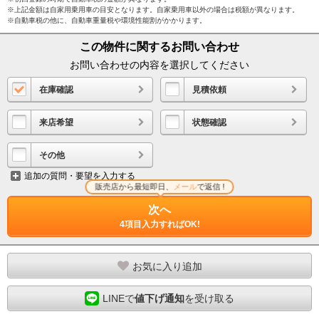
※上記金額は自家用乗用車の目安となります。自家乗用車以外の場合は税額が異なります。
※自動車税の他に、自動車重量税や環境性能割がかかります。
この物件に関するお問い合わせ
お問い合わせの内容を選択してください
在庫確認
見積依頼
来店希望
状態確認
その他
追加の質問・要望を入力する
販売店から最短即日、
メール
で返信 !
次へ
4項目入力すればOK!
お気に入り追加
LINEで
値下げ通知
を受け取る