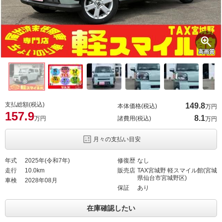
高画質
支払総額(税込)
149.
8
本体価格(税込)
万円
157.
9
8.
1
万円
諸費用(税込)
万円
月々の支払い目安
年式
2025年(令和7年)
修復歴
なし
走行
10.0km
販売店
TAX宮城野 軽スマイル館(宮城
県仙台市宮城野区)
車検
2028年08月
保証
あり
在庫確認したい