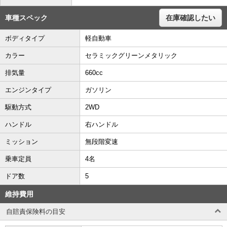
車種スペック
在庫確認したい
ボディタイプ
軽自動車
カラー
セラミックグリーンメタリック
排気量
660cc
エンジンタイプ
ガソリン
駆動方式
2WD
ハンドル
右ハンドル
ミッション
無段階変速
乗車定員
4名
ドア数
5
維持費用
自賠責保険料の目安