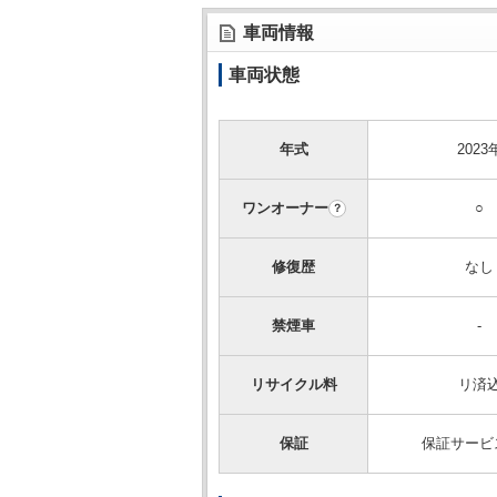
車両情報
車両状態
年式
2023
ワンオーナー
○
？
修復歴
なし
禁煙車
-
リサイクル料
リ済
保証
保証サービ