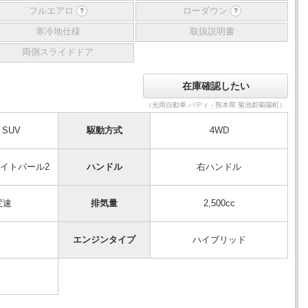
フルエアロ
ローダウン
？
？
寒冷地仕様
取扱説明書
両側スライドドア
（光岡自動車 バディ - 熊本県 菊池郡菊陽町）
SUV
駆動方式
4WD
イトパール2
ハンドル
右ハンドル
変速
排気量
2,500cc
エンジンタイプ
ハイブリッド