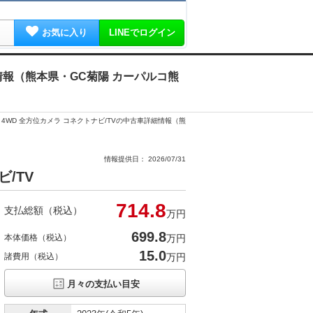
お気に入り
LINEでログイン
詳細情報（熊本県・GC菊陽 カーパルコ熊
our 4WD 全方位カメラ コネクトナビ/TVの中古車詳細情報（熊
情報提供日： 2026/07/31
ビ/TV
714.
8
支払総額（税込）
万円
699.
8
本体価格（税込）
万円
15.0
諸費用（税込）
万円
月々の支払い目安