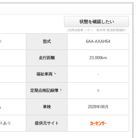
（光岡自動車 バディ - 熊本県 菊池郡菊陽町）
年
型式
6AA-AXAH54
走行距離
23,000km
福祉車両
-
？
定期点検記録簿
○
？
込
車検
2028年08月
スあり
提供元サイト