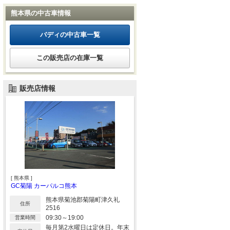
熊本県の中古車情報
バディの中古車一覧
この販売店の在庫一覧
販売店情報
[ 熊本県 ]
GC菊陽 カーパルコ熊本
熊本県菊池郡菊陽町津久礼
住所
2516
09:30～19:00
営業時間
毎月第2水曜日は定休日。年末