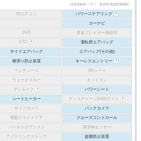
（光岡自動車 バディ - 熊本県 菊池郡菊陽町）
Wエアコン
パワーステアリング
？
-
カーナビ
DVD
音楽プレイヤー接続可
ETC
運転席エアバッグ
？
サイドエアバッグ
エアバッグ(その他)
横滑り防止装置
キーレスエントリー
？
ベンチシート
3列シート
ウォークスルー
オットマン
サンルーフ
パワーシート
？
シートヒーター
ディスチャージ(HID)ライト
？
サイドカメラ
バックカメラ
電動スライドドア
クルーズコントロール
パーキングアシスト
障害物センサー
アイドリングストップ
盗難防止装置